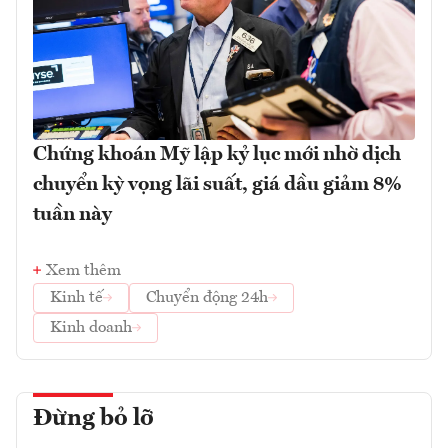
Chứng khoán Mỹ lập kỷ lục mới nhờ dịch
chuyển kỳ vọng lãi suất, giá dầu giảm 8%
tuần này
Xem thêm
Kinh tế
Chuyển động 24h
Kinh doanh
Đừng bỏ lỡ