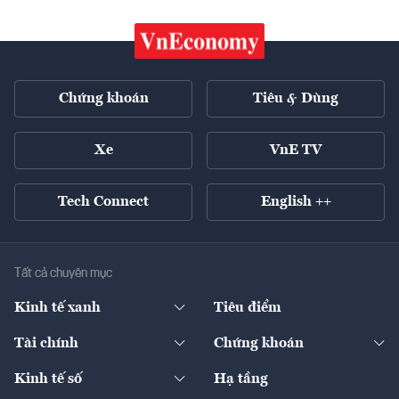
Chứng khoán
Tiêu & Dùng
Xe
VnE TV
Tech Connect
English ++
Tất cả chuyên mục
Kinh tế xanh
Tiêu điểm
Chuyển động xanh
Tài chính
Chứng khoán
Pháp lý
Ngân hàng
Doanh nghiệp niêm yết
Kinh tế số
Hạ tầng
Thương hiệu xanh
Thị trường vốn
Thị trường