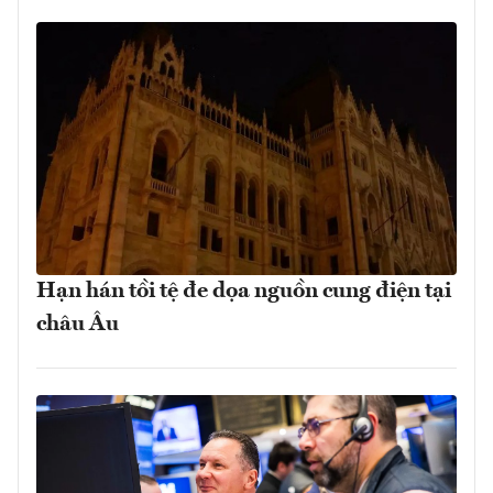
Hạn hán tồi tệ đe dọa nguồn cung điện tại
châu Âu