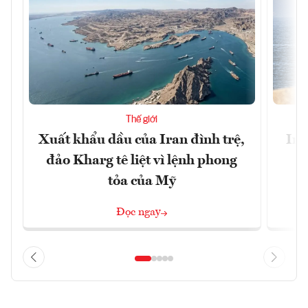
Thế giới
Xuất khẩu dầu của Iran đình trệ,
Ira
đảo Kharg tê liệt vì lệnh phong
tỏa của Mỹ
Đọc ngay