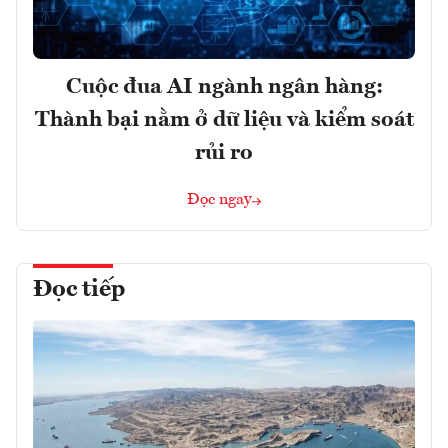
Cuộc đua AI ngành ngân hàng:
Thành bại nằm ở dữ liệu và kiểm soát
rủi ro
Đọc ngay
Đọc tiếp