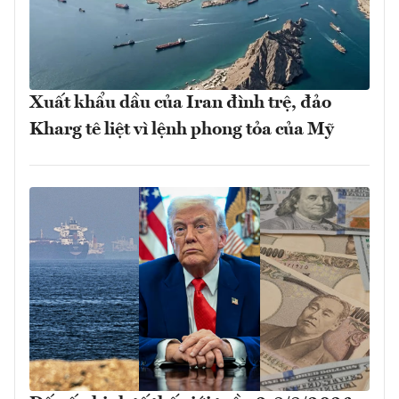
Xuất khẩu dầu của Iran đình trệ, đảo
Kharg tê liệt vì lệnh phong tỏa của Mỹ