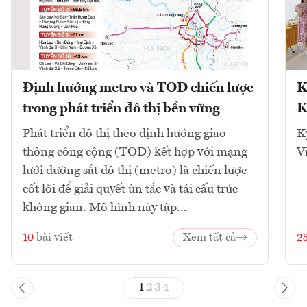
Định hướng metro và TOD chiến lược
K
trong phát triển đô thị bền vững
K
Phát triển đô thị theo định hướng giao
K
thông công cộng (TOD) kết hợp với mạng
V
lưới đường sắt đô thị (metro) là chiến lược
cốt lõi để giải quyết ùn tắc và tái cấu trúc
không gian. Mô hình này tập...
10
bài viết
Xem tất cả
2
1
2
3
4