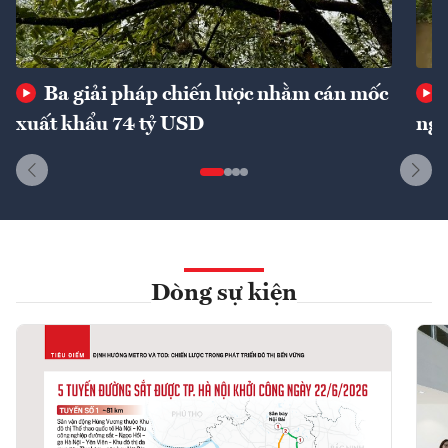
Ba giải pháp chiến lược nhằm cán mốc
xuất khẩu 74 tỷ USD
ngu
Dòng sự kiện