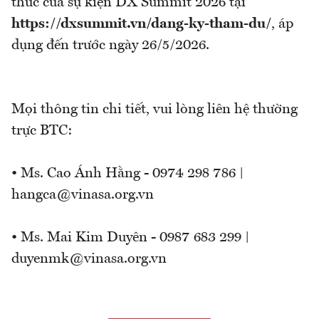
thức của sự kiện DX Summit 2026 tại
https://dxsummit.vn/dang-ky-tham-du
/
,
áp
dụng đến trước ngày 26/5/2026.
Mọi thông tin chi tiết, vui lòng liên hệ thường
trực BTC:
• Ms. Cao Ánh Hằng - 0974 298 786 |
hangca@vinasa.org.vn
• Ms. Mai Kim Duyên - 0987 683 299 |
duyenmk@vinasa.org.vn