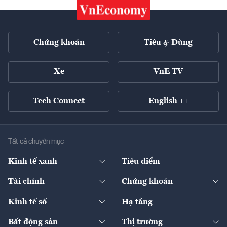
Chứng khoán
Tiêu & Dùng
Xe
VnE TV
Tech Connect
English ++
Tất cả chuyên mục
Kinh tế xanh
Tiêu điểm
Chuyển động xanh
Tài chính
Chứng khoán
Pháp lý
Ngân hàng
Doanh nghiệp niêm yết
Kinh tế số
Hạ tầng
Thương hiệu xanh
Thị trường vốn
Thị trường
Sản phẩm - Thị trường
Bất động sản
Thị trường