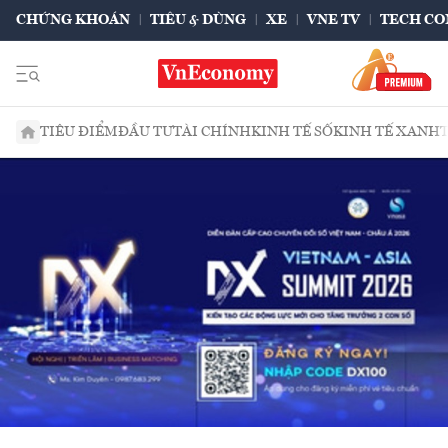
CHỨNG KHOÁN
TIÊU & DÙNG
XE
VNE TV
TECH CO
TIÊU ĐIỂM
ĐẦU TƯ
TÀI CHÍNH
KINH TẾ SỐ
KINH TẾ XANH