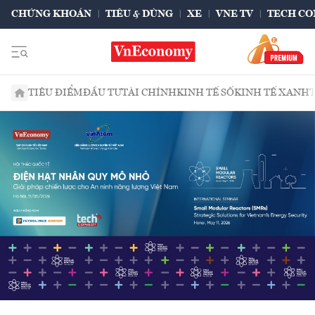
CHỨNG KHOÁN
TIÊU & DÙNG
XE
VNE TV
TECH CO
TIÊU ĐIỂM
ĐẦU TƯ
TÀI CHÍNH
KINH TẾ SỐ
KINH TẾ XANH