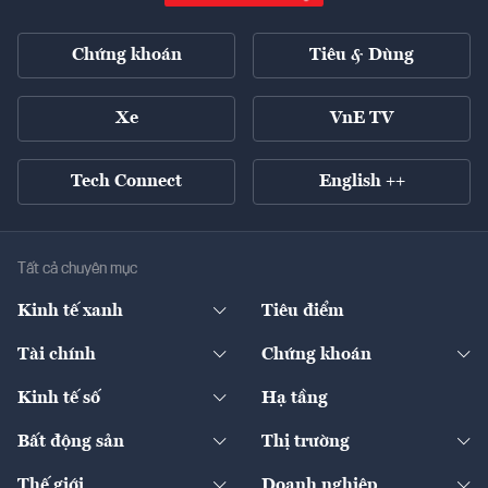
Chứng khoán
Tiêu & Dùng
Xe
VnE TV
Tech Connect
English ++
Tất cả chuyên mục
Kinh tế xanh
Tiêu điểm
Chuyển động xanh
Tài chính
Chứng khoán
Pháp lý
Ngân hàng
Doanh nghiệp niêm yết
Kinh tế số
Hạ tầng
Thương hiệu xanh
Thị trường vốn
Thị trường
Sản phẩm - Thị trường
Bất động sản
Thị trường
Diễn đàn
Thuế
Đầu tư
Tài sản số
Chính sách
Xuất nhập khẩu
Thế giới
Doanh nghiệp