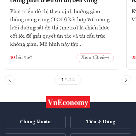
trong phát triển đô thị bền vững
K
Phát triển đô thị theo định hướng giao
K
thông công cộng (TOD) kết hợp với mạng
V
lưới đường sắt đô thị (metro) là chiến lược
cốt lõi để giải quyết ùn tắc và tái cấu trúc
không gian. Mô hình này tập...
10
bài viết
Xem tất cả
2
1
2
3
4
Chứng khoán
Tiêu & Dùng