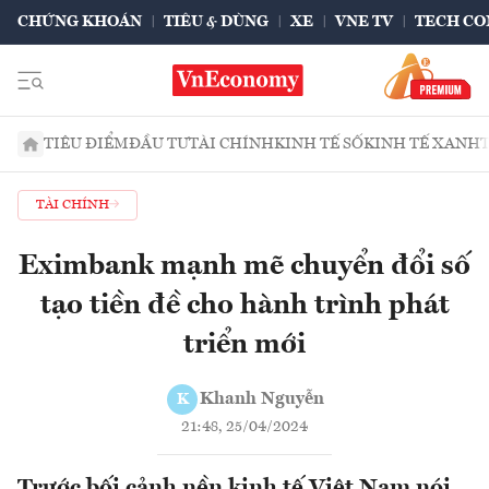
CHỨNG KHOÁN
TIÊU & DÙNG
XE
VNE TV
TECH CO
TIÊU ĐIỂM
ĐẦU TƯ
TÀI CHÍNH
KINH TẾ SỐ
KINH TẾ XANH
TÀI CHÍNH
Eximbank mạnh mẽ chuyển đổi số
tạo tiền đề cho hành trình phát
triển mới
Khanh Nguyễn
K
21:48, 25/04/2024
Trước bối cảnh nền kinh tế Việt Nam nói