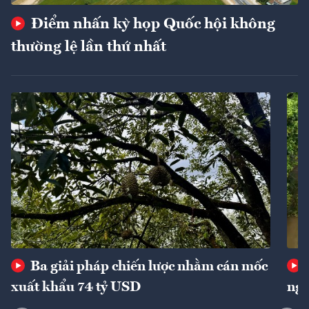
Điểm nhấn kỳ họp Quốc hội không
thường lệ lần thứ nhất
Ba giải pháp chiến lược nhằm cán mốc
xuất khẩu 74 tỷ USD
ngu