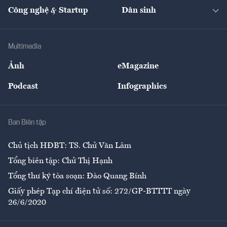
Tạp chí kinh tế Việt Nam
eMagazine
Nhà đầu tư
Du lịch
Công nghệ & Startup
Dân sinh
Tư vấn
Nông sản
Doanh nhân
Tư vấn Tiêu & Dùng
Infographics
Hạ tầng
Sức khỏe
Khung pháp lý
Doanh nghiệp
Địa phương
Thị trường
Bảo hiểm
Multimedia
Sự kiện
Nhân lực
Ảnh
eMagazine
Đẹp +
An sinh
Podcast
Infographics
Giải trí
Y tế
Nhà
Ban Biên tập
Ẩm thực
Chủ tịch HĐBT: TS. Chử Văn Lâm
Tổng biên tập: Chử Thị Hạnh
Tổng thư ký tòa soạn: Đào Quang Bính
Giấy phép Tạp chí điện tử số: 272/GP-BTTTT ngày
26/6/2020