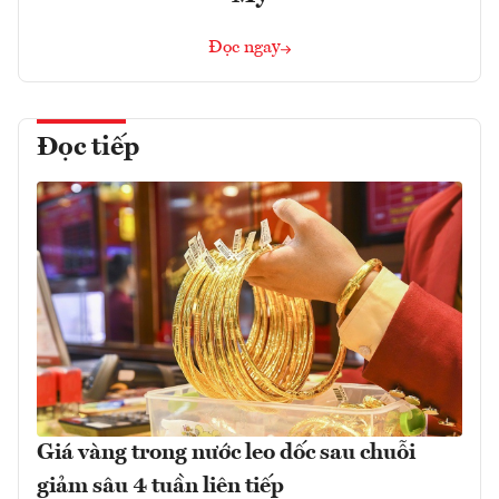
Đọc ngay
Đọc tiếp
Giá vàng trong nước leo dốc sau chuỗi
giảm sâu 4 tuần liên tiếp