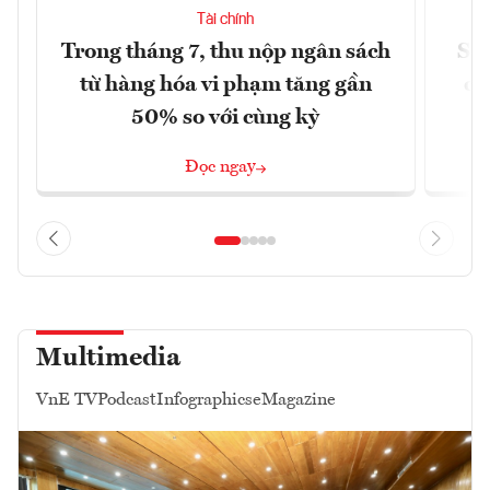
Tài chính
Trong tháng 7, thu nộp ngân sách
Sửa
từ hàng hóa vi phạm tăng gần
ca
50% so với cùng kỳ
Đọc ngay
Multimedia
VnE TV
Podcast
Infographics
eMagazine