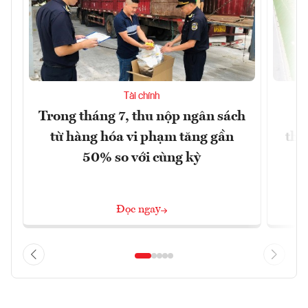
Tài chính
Trong tháng 7, thu nộp ngân sách
G
từ hàng hóa vi phạm tăng gần
thá
50% so với cùng kỳ
Đọc ngay