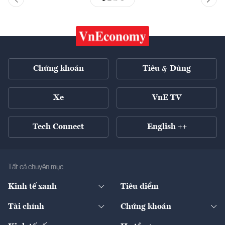
Chứng khoán
Tiêu & Dùng
Xe
VnE TV
Tech Connect
English ++
Tất cả chuyên mục
Kinh tế xanh
Tiêu điểm
Chuyển động xanh
Tài chính
Chứng khoán
Pháp lý
Ngân hàng
Doanh nghiệp niêm yết