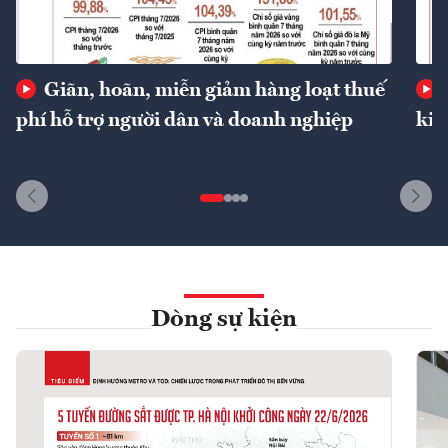
Giãn, hoãn, miễn giảm hàng loạt thuế
phí hỗ trợ người dân và doanh nghiệp
kin
Dòng sự kiện