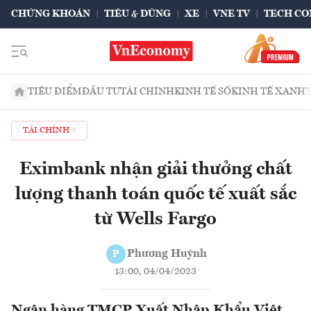
CHỨNG KHOÁN
TIÊU & DÙNG
XE
VNE TV
TECH CO
TIÊU ĐIỂM
ĐẦU TƯ
TÀI CHÍNH
KINH TẾ SỐ
KINH TẾ XANH
TÀI CHÍNH
Eximbank nhận giải thưởng chất
lượng thanh toán quốc tế xuất sắc
từ Wells Fargo
Phương Huỳnh
P
13:00, 04/04/2023
Ngân hàng TMCP Xuất Nhập Khẩu Việt