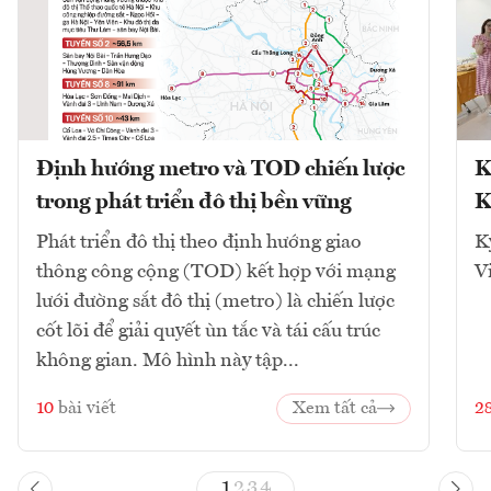
Định hướng metro và TOD chiến lược
K
trong phát triển đô thị bền vững
K
Phát triển đô thị theo định hướng giao
K
thông công cộng (TOD) kết hợp với mạng
V
lưới đường sắt đô thị (metro) là chiến lược
cốt lõi để giải quyết ùn tắc và tái cấu trúc
không gian. Mô hình này tập...
10
bài viết
Xem tất cả
2
1
2
3
4