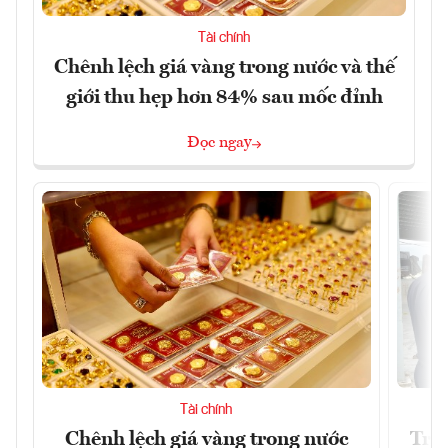
Tài chính
Chênh lệch giá vàng trong nước và thế
giới thu hẹp hơn 84% sau mốc đỉnh
Đọc ngay
Tài chính
Chênh lệch giá vàng trong nước
Tron