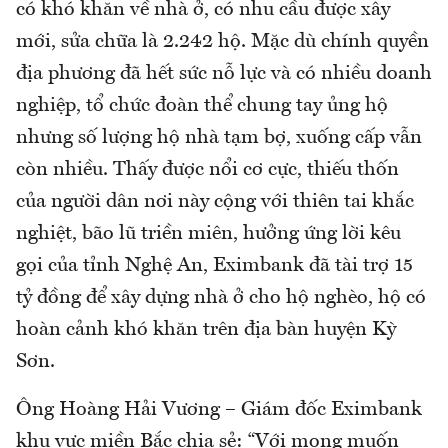
có khó khăn về nhà ở, có nhu cầu được xây
mới, sửa chữa là 2.242 hộ. Mặc dù chính quyền
địa phương đã hết sức nỗ lực và có nhiều doanh
nghiệp, tổ chức đoàn thể chung tay ủng hộ
nhưng số lượng hộ nhà tạm bợ, xuống cấp vẫn
còn nhiều. Thấy được nổi cơ cực, thiếu thốn
của người dân nơi này cộng với thiên tai khắc
nghiệt, bão lũ triền miên, hưởng ứng lời kêu
gọi của tỉnh Nghệ An, Eximbank đã tài trợ 15
tỷ đồng để xây dựng nhà ở cho hộ nghèo, hộ có
hoàn cảnh khó khăn trên địa bàn huyện Kỳ
Sơn.
Ông Hoàng Hải Vương – Giám đốc Eximbank
khu vực miền Bắc chia sẻ: “Với mong muốn