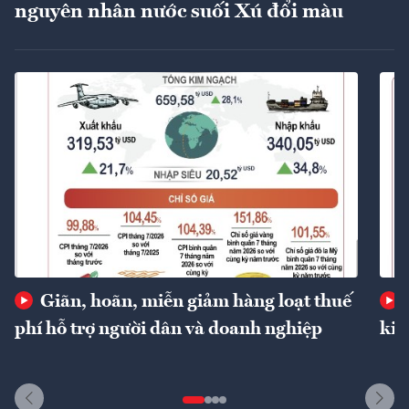
nguyên nhân nước suối Xú đổi màu
Giãn, hoãn, miễn giảm hàng loạt thuế
phí hỗ trợ người dân và doanh nghiệp
kin