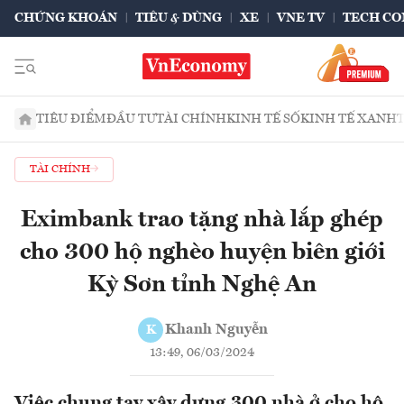
CHỨNG KHOÁN
TIÊU & DÙNG
XE
VNE TV
TECH CO
TIÊU ĐIỂM
ĐẦU TƯ
TÀI CHÍNH
KINH TẾ SỐ
KINH TẾ XANH
TÀI CHÍNH
Eximbank trao tặng nhà lắp ghép
cho 300 hộ nghèo huyện biên giới
Kỳ Sơn tỉnh Nghệ An
Khanh Nguyễn
K
13:49, 06/03/2024
Việc chung tay xây dựng 300 nhà ở cho hộ