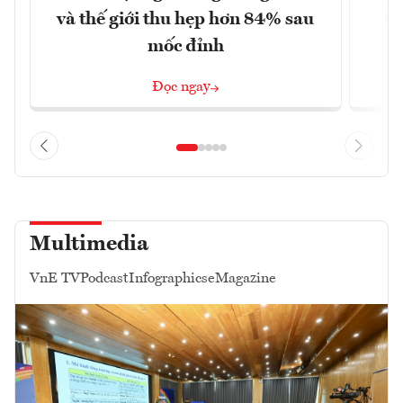
và thế giới thu hẹp hơn 84% sau
từ
mốc đỉnh
Đọc ngay
Multimedia
VnE TV
Podcast
Infographics
eMagazine