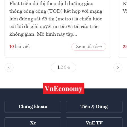
Phát triển đô thị theo định hướng giao
K
thông công cộng (TOD) kết hợp với mạng
V
lưới đường sắt đô thị (metro) là chiến lược
cốt lõi để giải quyết ùn tắc và tái cấu trúc
không gian. Mô hình này tập...
10
bài viết
Xem tất cả
2
1
2
3
4
Chứng khoán
Tiêu & Dùng
Xe
VnE TV