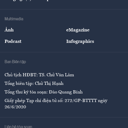
Doanh nhân
Tư vấn Tiêu & Dùng
Infographics
Hạ tầng
Sức khỏe
Khung pháp lý
Doanh nghiệp
Địa phương
Thị trường
Bảo hiểm
Multimedia
Sự kiện
Nhân lực
Ảnh
eMagazine
Đẹp +
An sinh
Podcast
Infographics
Giải trí
Y tế
Nhà
Ban Biên tập
Ẩm thực
Chủ tịch HĐBT: TS. Chử Văn Lâm
Tổng biên tập: Chử Thị Hạnh
Tổng thư ký tòa soạn: Đào Quang Bính
Giấy phép Tạp chí điện tử số: 272/GP-BTTTT ngày
26/6/2020
Liên hệ tòa soạn