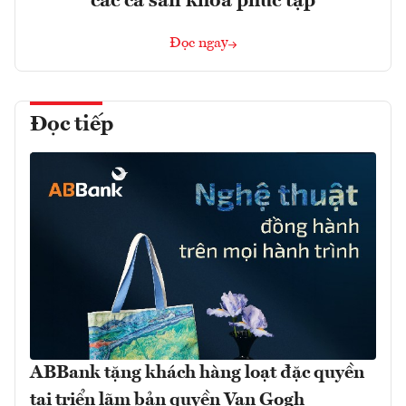
các ca sản khoa phức tạp
Đọc ngay
Đọc tiếp
ABBank tặng khách hàng loạt đặc quyền
tại triển lãm bản quyền Van Gogh