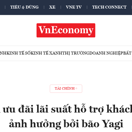
TIÊU & DÙNG
XE
VNE TV
TECH CONNECT
ÍNH
KINH TẾ SỐ
KINH TẾ XANH
THỊ TRƯỜNG
DOANH NGHIỆP
BẤT
TÀI CHÍNH
ưu đãi lãi suất hỗ trợ khác
ảnh hưởng bởi bão Yagi