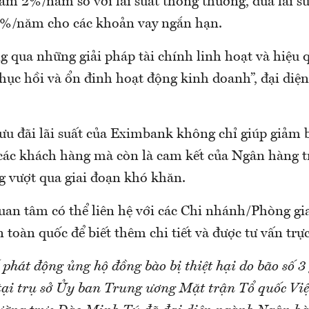
ảm 2%/năm so với lãi suất thông thường, đưa lãi su
75%/năm cho các khoản vay ngắn hạn.
g qua những giải pháp tài chính linh hoạt và hiệu 
hục hồi và ổn đinh hoạt động kinh doanh”, đại di
ưu đãi lãi suất của Eximbank không chỉ giúp giảm 
 các khách hàng mà còn là cam kết của Ngân hàng t
g vượt qua giai đoạn khó khăn.
an tâm có thể liên hệ với các Chi nhánh/Phòng gi
toàn quốc để biết thêm chi tiết và được tư vấn trực
hát động ủng hộ đồng bào bị thiệt hại do bão số 3 
tại trụ sở Ủy ban Trung ương Mặt trận Tổ quốc Vi