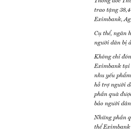
Thống đốc Th
trao tặng 38,
Eximbank, Agr
Cụ thể, ngân 
người dân bị 
Không chỉ đón
Eximbank tại 
nhu yếu phẩm 
hỗ trợ người d
phần quà được
bảo người dân
Những phần qu
thể Eximbank 