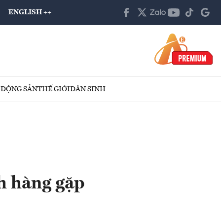
ENGLISH ++
 ĐỘNG SẢN
THẾ GIỚI
DÂN SINH
h hàng gặp