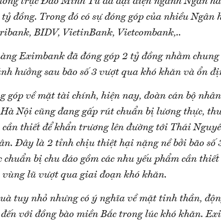
ường trực Đào Minh Tú đã đại diện ngành Ngân h
4 tỷ đồng. Trong đó có sự đóng góp của nhiều Ngân 
ibank, BIDV, VietinBank, Vietcombank,..
hàng Eximbank đã đóng góp 2 tỷ đồng nhằm chung 
ảnh hưởng sau bão số 3 vượt qua khó khăn và ổn đị
g góp về mặt tài chính, hiện nay, đoàn cán bộ nhân
Hà Nội cũng đang gấp rút chuẩn bị lương thực, th
cần thiết để khẩn trương lên đường tới Thái Nguy
ân. Đây là 2 tỉnh chịu thiệt hại nặng nề bởi bão số
 chuẩn bị chu đáo gồm các nhu yếu phẩm cần thi
 vùng lũ vượt qua giai đoạn khó khăn.
à tuy nhỏ nhưng có ý nghĩa về mặt tinh thần, độn
đến với đồng bào miền Bắc trong lúc khó khăn. 