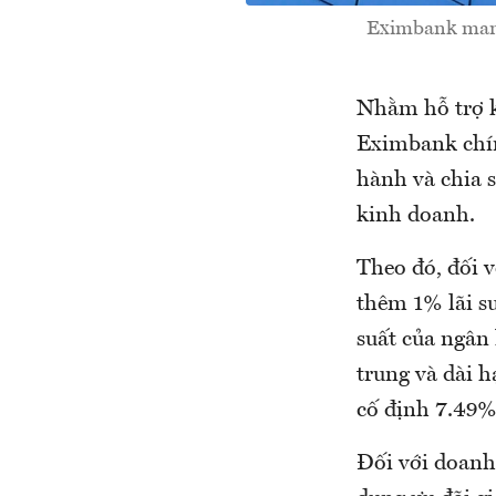
Eximbank mang 
Nhằm hỗ trợ k
Eximbank chín
hành và chia 
kinh doanh.
Theo đó, đối 
thêm 1% lãi su
suất của ngân
trung và dài h
cố định 7.49%
Đối với doanh