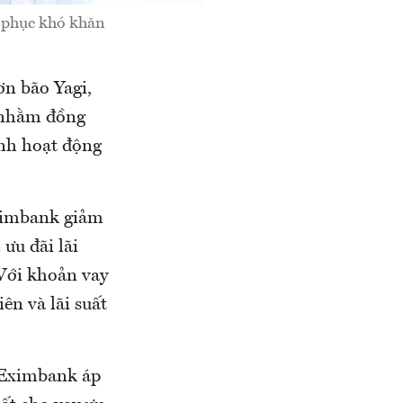
c phục khó khăn
n bão Yagi,
y nhằm đồng
ịnh hoạt động
Eximbank giảm
ưu đãi lãi
Với khoản vay
ên và lãi suất
 Eximbank áp