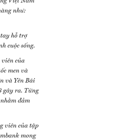
àng Việt Nam
hàng như:
tay hỗ trợ
nh cuộc sống.
 viên của
uốc men và
ên và Yên Bái
 3 gây ra. Từng
ết nhằm đảm
g viên của tập
Eximbank mong