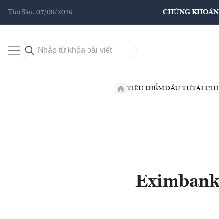
Thứ Sáu, 07/08/2026
CHỨNG KHOÁN
TIÊU ĐIỂM
ĐẦU TƯ
TÀI CH
Eximbank 