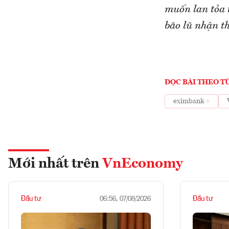
muốn lan tỏa 
bão lũ nhận th
ĐỌC BÀI THEO T
eximbank
Mới nhất trên
VnEconomy
Đầu tư
Đầu tư
06:56, 07/08/2026