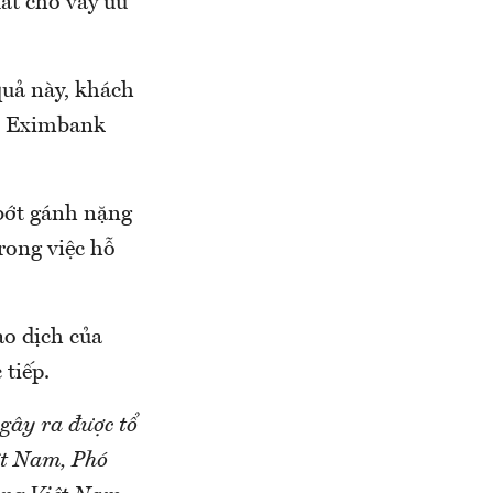
ất cho vay ưu
quả này, khách
ện Eximbank
bớt gánh nặng
rong việc hỗ
ao dịch của
 tiếp.
gây ra được tổ
ệt Nam, Phó