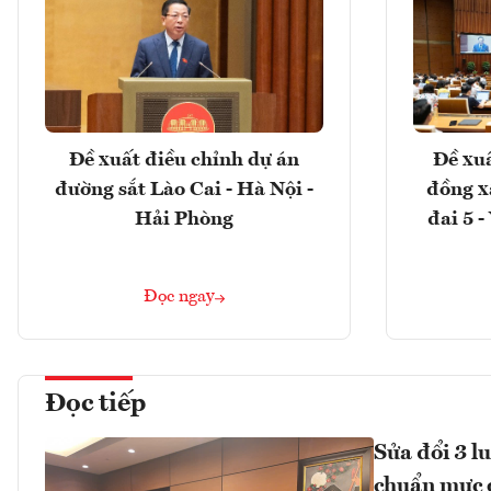
Đề xuất điều chỉnh dự án
Đề xuấ
đường sắt Lào Cai - Hà Nội -
đồng x
Hải Phòng
đai 5 
Đọc ngay
Đọc tiếp
Sửa đổi 3 l
chuẩn mực 