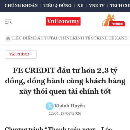
CHỨNG KHOÁN
TIÊU & DÙNG
XE
VNE TV
TECH CO
TIÊU ĐIỂM
ĐẦU TƯ
TÀI CHÍNH
KINH TẾ SỐ
KINH TẾ XANH
TÀI CHÍNH
FE CREDIT đầu tư hơn 2,3 tỷ
đồng, đồng hành cùng khách hàng
xây thói quen tài chính tốt
Khánh Huyền
K
12:05, 19/06/2026
Chương trình “Thanh toán ngay – Lộc