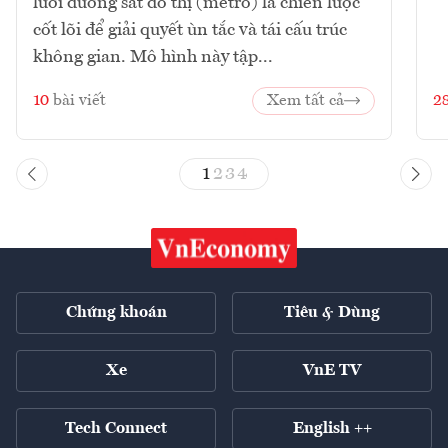
lưới đường sắt đô thị (metro) là chiến lược
cốt lõi để giải quyết ùn tắc và tái cấu trúc
không gian. Mô hình này tập...
10
bài viết
Xem tất cả
2
1
2
3
4
Chứng khoán
Tiêu & Dùng
Xe
VnE TV
Tech Connect
English ++