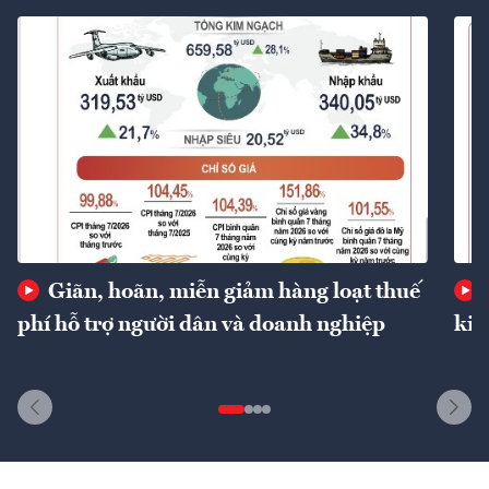
Giãn, hoãn, miễn giảm hàng loạt thuế
phí hỗ trợ người dân và doanh nghiệp
kin