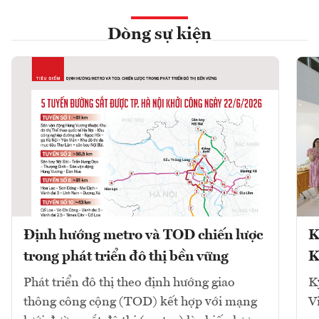
Dòng sự kiện
Định hướng metro và TOD chiến lược
K
trong phát triển đô thị bền vững
K
Phát triển đô thị theo định hướng giao
K
thông công cộng (TOD) kết hợp với mạng
V