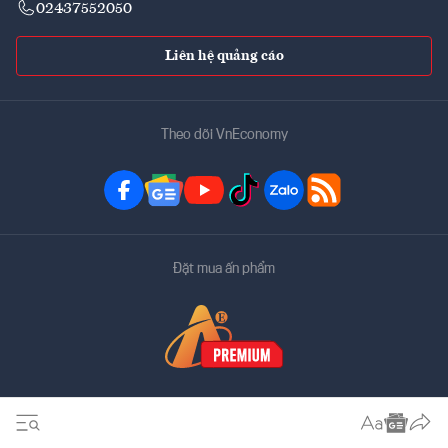
02437552050
Liên hệ quảng cáo
Theo dõi VnEconomy
Đặt mua ấn phẩm
Bản quyền thuộc về