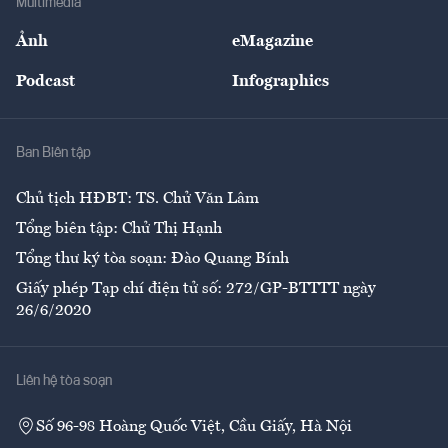
Multimedia
Sự kiện
Nhân lực
Ảnh
eMagazine
Đẹp +
An sinh
Podcast
Infographics
Giải trí
Y tế
Nhà
Ban Biên tập
Ẩm thực
Chủ tịch HĐBT: TS. Chử Văn Lâm
Tổng biên tập: Chử Thị Hạnh
Tổng thư ký tòa soạn: Đào Quang Bính
Giấy phép Tạp chí điện tử số: 272/GP-BTTTT ngày
26/6/2020
Liên hệ tòa soạn
Số 96-98 Hoàng Quốc Việt, Cầu Giấy, Hà Nội