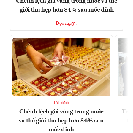
Chênh lệch giá vàng trong nước và thế
giới thu hẹp hơn 84% sau mốc đỉnh
Đọc ngay
Tài chính
Chênh lệch giá vàng trong nước
Tron
và thế giới thu hẹp hơn 84% sau
từ
mốc đỉnh