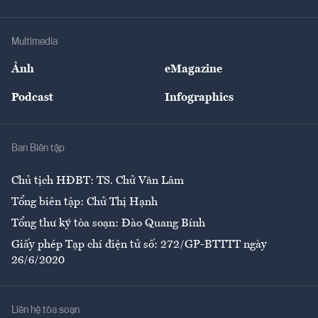
Tư vấn Tiêu & Dùng
Infographics
Hạ tầng
Sức khỏe
Khung pháp lý
Doanh nghiệp
Địa phương
Thị trường
Bảo hiểm
Multimedia
Sự kiện
Nhân lực
Ảnh
eMagazine
Đẹp +
An sinh
Podcast
Infographics
Giải trí
Y tế
Nhà
Ban Biên tập
Ẩm thực
Chủ tịch HĐBT: TS. Chử Văn Lâm
Tổng biên tập: Chử Thị Hạnh
Tổng thư ký tòa soạn: Đào Quang Bính
Giấy phép Tạp chí điện tử số: 272/GP-BTTTT ngày
26/6/2020
Liên hệ tòa soạn