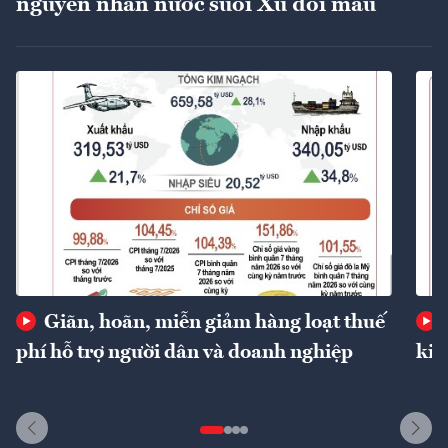
nguyên nhân nước suối Xú đổi màu
Giãn, hoãn, miễn giảm hàng loạt thuế
phí hỗ trợ người dân và doanh nghiệp
kin