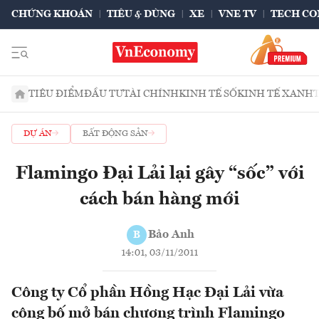
CHỨNG KHOÁN
TIÊU & DÙNG
XE
VNE TV
TECH CO
TIÊU ĐIỂM
ĐẦU TƯ
TÀI CHÍNH
KINH TẾ SỐ
KINH TẾ XANH
DỰ ÁN
BẤT ĐỘNG SẢN
Flamingo Đại Lải lại gây “sốc” với
cách bán hàng mới
Bảo Anh
B
14:01, 03/11/2011
Công ty Cổ phần Hồng Hạc Đại Lải vừa
công bố mở bán chương trình Flamingo