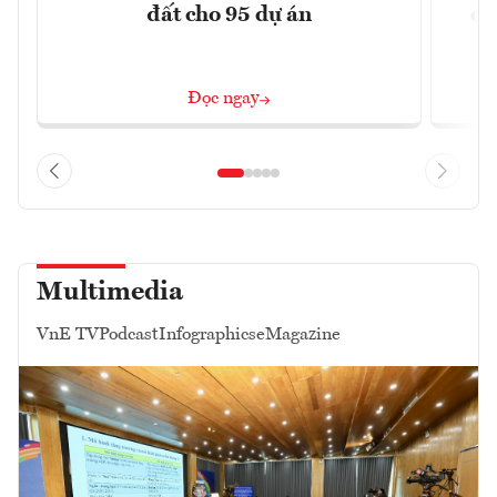
đất cho 95 dự án
cầ
Đọc ngay
Multimedia
VnE TV
Podcast
Infographics
eMagazine