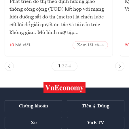
Phát triển đô thị theo định hướng giao
K
thông công cộng (TOD) kết hợp với mạng
V
lưới đường sắt đô thị (metro) là chiến lược
cốt lõi để giải quyết ùn tắc và tái cấu trúc
không gian. Mô hình này tập...
10
bài viết
Xem tất cả
2
1
2
3
4
Chứng khoán
Tiêu & Dùng
Xe
VnE TV