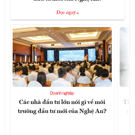
Đọc ngay
Doanh nghiệp
Các nhà đầu tư lớn nói gì về môi
TP.
trường đầu tư mới của Nghệ An?
soá