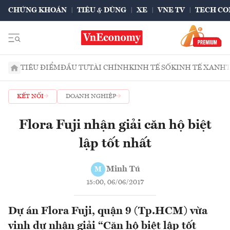
CHỨNG KHOÁN
TIÊU & DÙNG
XE
VNE TV
TECH CO
TIÊU ĐIỂM
ĐẦU TƯ
TÀI CHÍNH
KINH TẾ SỐ
KINH TẾ XANH
KẾT NỐI
DOANH NGHIỆP
Flora Fuji nhận giải căn hộ biệt
lập tốt nhất
Minh Tú
M
15:00, 06/06/2017
Dự án Flora Fuji, quận 9 (Tp.HCM) vừa
vinh dự nhận giải “Căn hộ biệt lập tốt