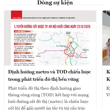
Dòng sự kiện
Định hướng metro và TOD chiến lược
K
trong phát triển đô thị bền vững
K
Phát triển đô thị theo định hướng giao
K
thông công cộng (TOD) kết hợp với mạng
V
lưới đường sắt đô thị (metro) là chiến lược
cốt lõi để giải quyết ùn tắc và tái cấu trúc