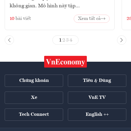
không gian. Mô hình này tập...
10
bài viết
Xem tất cả
2
1
2
3
4
Chứng khoán
Tiêu & Dùng
Xe
VnE TV
Tech Connect
English ++