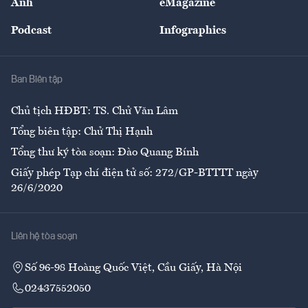
Ảnh
eMagazine
Đẹp +
An sinh
Podcast
Infographics
Giải trí
Y tế
Nhà
Ban Biên tập
Ẩm thực
Chủ tịch HĐBT: TS. Chử Văn Lâm
Tổng biên tập: Chử Thị Hạnh
Tổng thư ký tòa soạn: Đào Quang Bính
Giấy phép Tạp chí điện tử số: 272/GP-BTTTT ngày
26/6/2020
Liên hệ tòa soạn
Số 96-98 Hoàng Quốc Việt, Cầu Giấy, Hà Nội
02437552050