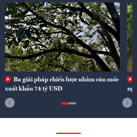
Ba giải pháp chiến lược nhằm cán mốc
xuất khẩu 74 tỷ USD
ngu