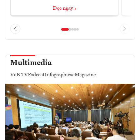
Đọc ngay
Multimedia
VnE TV
Podcast
Infographics
eMagazine