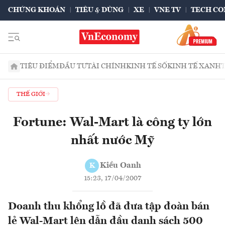
CHỨNG KHOÁN
TIÊU & DÙNG
XE
VNE TV
TECH CO
TIÊU ĐIỂM
ĐẦU TƯ
TÀI CHÍNH
KINH TẾ SỐ
KINH TẾ XANH
THẾ GIỚI
Fortune: Wal-Mart là công ty lớn
nhất nước Mỹ
Kiều Oanh
K
15:23, 17/04/2007
Doanh thu khổng lồ đã đưa tập đoàn bán
lẻ Wal-Mart lên dẫn đầu danh sách 500