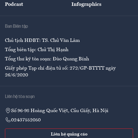
Podcast
Infographics
Giải trí
Y tế
Nhà
Ban Biên tập
Ẩm thực
Chủ tịch HĐBT: TS. Chử Văn Lâm
Tổng biên tập: Chử Thị Hạnh
Tổng thư ký tòa soạn: Đào Quang Bính
Giấy phép Tạp chí điện tử số: 272/GP-BTTTT ngày
26/6/2020
Liên hệ tòa soạn
Số 96-98 Hoàng Quốc Việt, Cầu Giấy, Hà Nội
02437552050
Liên hệ quảng cáo