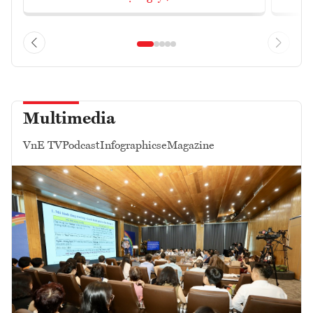
Multimedia
VnE TV
Podcast
Infographics
eMagazine