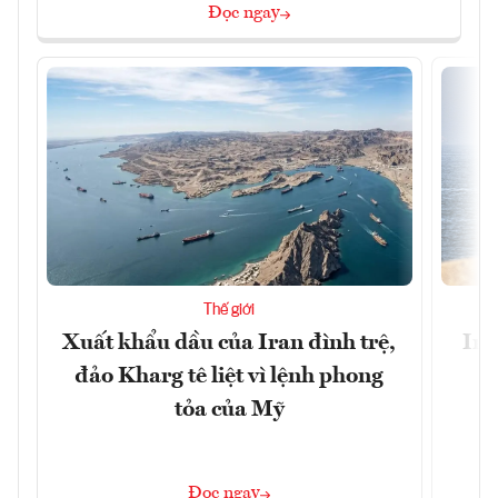
Đọc ngay
Thế giới
Xuất khẩu dầu của Iran đình trệ,
Ira
đảo Kharg tê liệt vì lệnh phong
tỏa của Mỹ
Đọc ngay