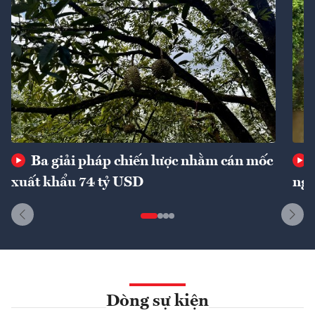
Ba giải pháp chiến lược nhằm cán mốc
xuất khẩu 74 tỷ USD
ngu
Dòng sự kiện