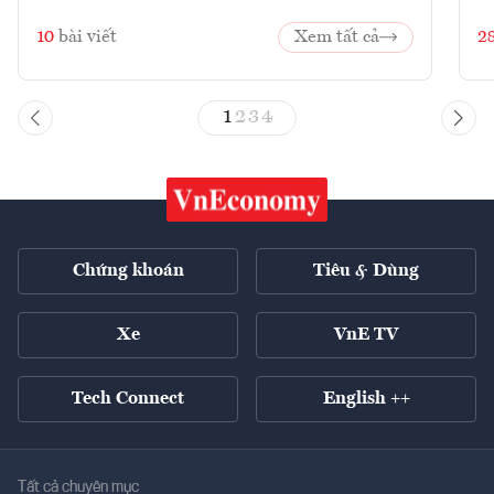
10
bài viết
Xem tất cả
2
1
2
3
4
Chứng khoán
Tiêu & Dùng
Xe
VnE TV
Tech Connect
English ++
Tất cả chuyên mục