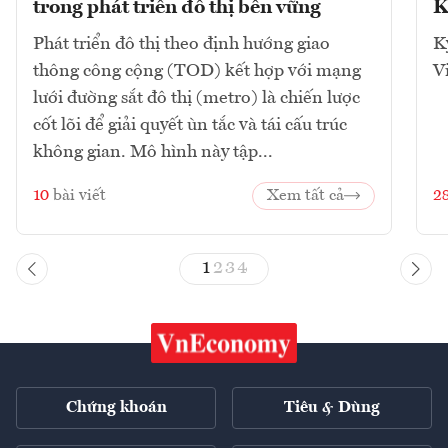
trong phát triển đô thị bền vững
K
Phát triển đô thị theo định hướng giao
K
thông công cộng (TOD) kết hợp với mạng
V
lưới đường sắt đô thị (metro) là chiến lược
cốt lõi để giải quyết ùn tắc và tái cấu trúc
không gian. Mô hình này tập...
10
bài viết
Xem tất cả
2
1
2
3
4
Chứng khoán
Tiêu & Dùng