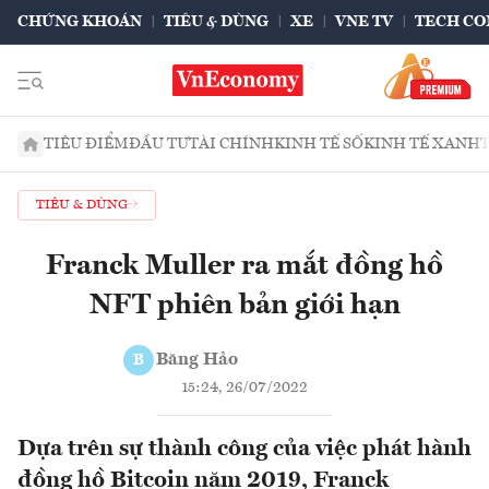
CHỨNG KHOÁN
TIÊU & DÙNG
XE
VNE TV
TECH CO
TIÊU ĐIỂM
ĐẦU TƯ
TÀI CHÍNH
KINH TẾ SỐ
KINH TẾ XANH
TIÊU & DÙNG
Franck Muller ra mắt đồng hồ
NFT phiên bản giới hạn
Băng Hảo
B
15:24, 26/07/2022
Dựa trên sự thành công của việc phát hành
đồng hồ Bitcoin năm 2019, Franck