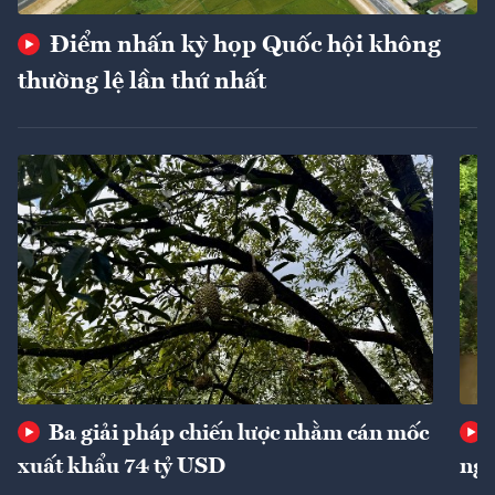
Điểm nhấn kỳ họp Quốc hội không
thường lệ lần thứ nhất
Ba giải pháp chiến lược nhằm cán mốc
xuất khẩu 74 tỷ USD
ngu