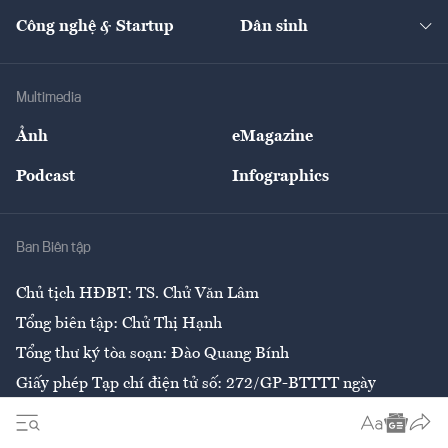
Kinh doanh
Kết nối
Tạp chí kinh tế Việt Nam
eMagazine
Nhà đầu tư
Du lịch
Công nghệ & Startup
Dân sinh
Tư vấn
Nông sản
Doanh nhân
Tư vấn Tiêu & Dùng
Infographics
Hạ tầng
Sức khỏe
Khung pháp lý
Doanh nghiệp
Địa phương
Thị trường
Bảo hiểm
Multimedia
Sự kiện
Nhân lực
Ảnh
eMagazine
Đẹp +
An sinh
Podcast
Infographics
Giải trí
Y tế
Nhà
Ban Biên tập
Ẩm thực
Chủ tịch HĐBT: TS. Chử Văn Lâm
Tổng biên tập: Chử Thị Hạnh
Tổng thư ký tòa soạn: Đào Quang Bính
Giấy phép Tạp chí điện tử số: 272/GP-BTTTT ngày
26/6/2020