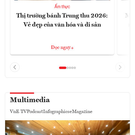
Ẩm thực
Thị trường bánh Trung thu 2026:
Mac
Vẻ đẹp của văn hóa và di sản
mu
Đọc ngay
Multimedia
VnE TV
Podcast
Infographics
eMagazine