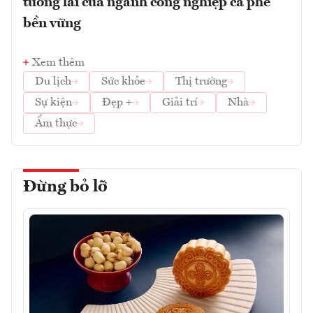
tương lai của ngành công nghiệp cà phê
bền vững
Xem thêm
Du lịch
Sức khỏe
Thị trường
Sự kiện
Đẹp +
Giải trí
Nhà
Ẩm thực
Đừng bỏ lỡ