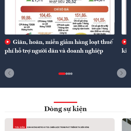
Giãn, hoãn, miễn giảm hàng loạt thuế
phí hỗ trợ người dân và doanh nghiệp
kin
Dòng sự kiện