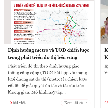
Định hướng metro và TOD chiến lược
K
trong phát triển đô thị bền vững
K
Phát triển đô thị theo định hướng giao
K
thông công cộng (TOD) kết hợp với mạng
V
lưới đường sắt đô thị (metro) là chiến lược
cốt lõi để giải quyết ùn tắc và tái cấu trúc
không gian. Mô hình này tập...
10
bài viết
Xem tất cả
2