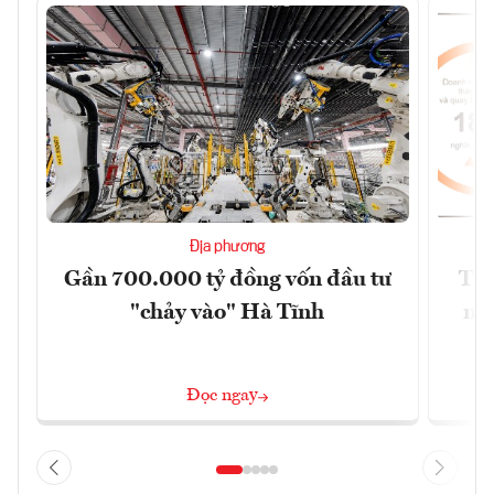
Địa phương
Gần 700.000 tỷ đồng vốn đầu tư
Tìn
"chảy vào" Hà Tĩnh
năm
Đọc ngay