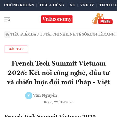
CHỨNG KHOÁN
TIÊU & DÙNG
XE
VNE TV
TECH CO
TIÊU ĐIỂM
ĐẦU TƯ
TÀI CHÍNH
KINH TẾ SỐ
KINH TẾ XANH
ĐẦU TƯ
French Tech Summit Vietnam
2025: Kết nối công nghệ, đầu tư
và chiến lược đổi mới Pháp - Việt
Vân Nguyễn
V
16:36, 22/05/2025
French Tech Summit Vietnam 2025