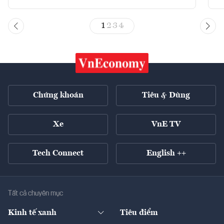
1
2
3
4
Chứng khoán
Tiêu & Dùng
Xe
VnE TV
Tech Connect
English ++
Tất cả chuyên mục
Kinh tế xanh
Tiêu điểm