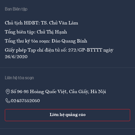
Nhà
Ban Biên tập
Ẩm thực
Chủ tịch HĐBT: TS. Chử Văn Lâm
Tổng biên tập: Chử Thị Hạnh
Tổng thư ký tòa soạn: Đào Quang Bính
Giấy phép Tạp chí điện tử số: 272/GP-BTTTT ngày
26/6/2020
Liên hệ tòa soạn
Số 96-98 Hoàng Quốc Việt, Cầu Giấy, Hà Nội
02437552050
Liên hệ quảng cáo