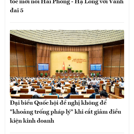
tốc mới nối Hải Phòng - Hạ Long với Vành
đai 5
Đại biểu Quốc hội đề nghị không để
"khoảng trống pháp lý" khi cắt giảm điều
kiện kinh doanh