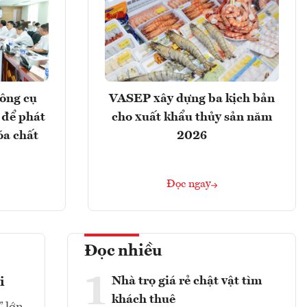
ông cụ
VASEP xây dựng ba kịch bản
 để phát
cho xuất khẩu thủy sản năm
óa chất
2026
Đọc ngay
Đọc nhiều
1
Nhà trọ giá rẻ chật vật tìm
i
khách thuê