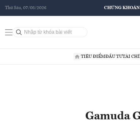
Thứ Sáu, 07/08/2026
CHỨNG KHOÁN
TIÊU ĐIỂM
ĐẦU TƯ
TÀI CH
Gamuda Ga