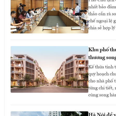
Phó Chủ tịch 
nhất bảo đảm 
thảo cần rà s
chế ngoại lệ 
chia sẻ hợp lý 
Khu phố thư
thương song
Kế thừa tinh 
quy hoạch chu
cho nhà phố t
từng chi tiết
cùng song hà
Hà Nội đề x