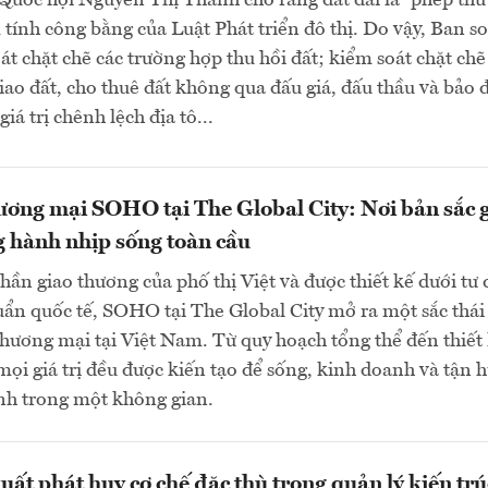
Quốc hội Nguyễn Thị Thanh cho rằng đất đai là “phép thử
tính công bằng của Luật Phát triển đô thị. Do vậy, Ban s
oát chặt chẽ các trường hợp thu hồi đất; kiểm soát chặt chẽ
giao đất, cho thuê đất không qua đấu giá, đấu thầu và bảo
giá trị chênh lệch địa tô...
ơng mại SOHO tại The Global City: Nơi bản sắc 
 hành nhịp sống toàn cầu
thần giao thương của phố thị Việt và được thiết kế dưới tư 
ẩn quốc tế, SOHO tại The Global City mở ra một sắc thái
hương mại tại Việt Nam. Từ quy hoạch tổng thể đến thiết
, mọi giá trị đều được kiến tạo để sống, kinh doanh và tận
nh trong một không gian.
uất phát huy cơ chế đặc thù trong quản lý kiến trú