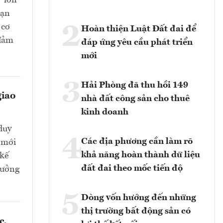
” lớn
oạn
2
 cơ
Hoàn thiện Luật Đất đai để
 đảm
đáp ứng yêu cầu phát triển
mới
3
Hải Phòng đã thu hồi 149
giao
nhà đất công sản cho thuê
kinh doanh
duy
4
Các địa phương cần làm rõ
 mới
khả năng hoàn thành dữ liệu
 kế
đất đai theo mốc tiến độ
 hưởng
5
Dòng vốn hướng đến những
thị trường bất động sản có
c,