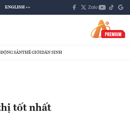
ENGLISH ++
 ĐỘNG SẢN
THẾ GIỚI
DÂN SINH
ị tốt nhất