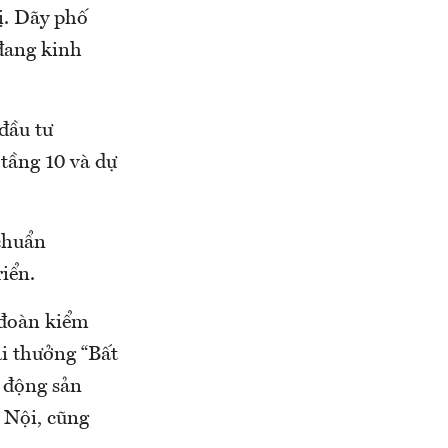
hị. Dãy phố
đang kinh
đầu tư
tầng 10 và dự
 chuẩn
iển.
 đoàn kiểm
ải thưởng “Bất
t động sản
 Nội, cũng