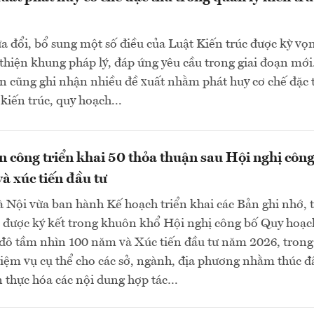
a đổi, bổ sung một số điều của Luật Kiến trúc được kỳ vọ
 thiện khung pháp lý, đáp ứng yêu cầu trong giai đoạn mớ
ận cũng ghi nhận nhiều đề xuất nhằm phát huy cơ chế đặc 
kiến trúc, quy hoạch...
 công triển khai 50 thỏa thuận sau Hội nghị công
à xúc tiến đầu tư
Nội vừa ban hành Kế hoạch triển khai các Bản ghi nhớ, 
c được ký kết trong khuôn khổ Hội nghị công bố Quy hoạc
 đô tầm nhìn 100 năm và Xúc tiến đầu tư năm 2026, trong
iệm vụ cụ thể cho các sở, ngành, địa phương nhằm thúc đ
n thực hóa các nội dung hợp tác…