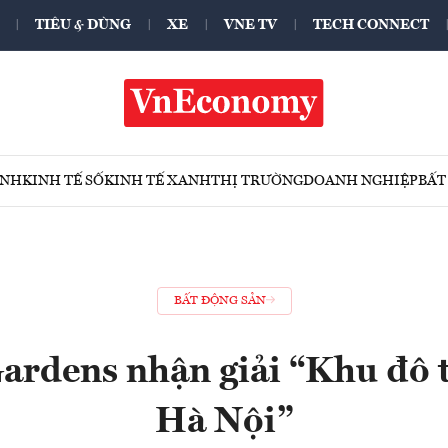
TIÊU & DÙNG
XE
VNE TV
TECH CONNECT
ÍNH
KINH TẾ SỐ
KINH TẾ XANH
THỊ TRƯỜNG
DOANH NGHIỆP
BẤT
BẤT ĐỘNG SẢN
rdens nhận giải “Khu đô th
Hà Nội”