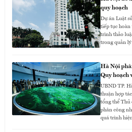
quy hoạch
Dự án Luật sử
tiếp tục hoàn
trình thảo lu
trong quản lý 
Hà Nội phân
Quy hoạch v
UBND TP. Hà 
thuận hợp tá
tổng thể Thủ
phân công nh
quá trình hiệ