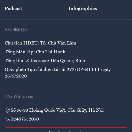
Đẹp +
An sinh
Podcast
Infographics
Giải trí
Y tế
Nhà
Ban Biên tập
Ẩm thực
Chủ tịch HĐBT: TS. Chử Văn Lâm
Tổng biên tập: Chử Thị Hạnh
Tổng thư ký tòa soạn: Đào Quang Bính
Giấy phép Tạp chí điện tử số: 272/GP-BTTTT ngày
26/6/2020
Liên hệ tòa soạn
Số 96-98 Hoàng Quốc Việt, Cầu Giấy, Hà Nội
02437552050