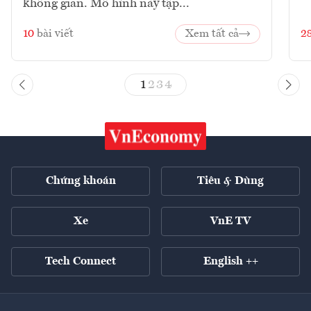
không gian. Mô hình này tập...
10
bài viết
Xem tất cả
2
1
2
3
4
Chứng khoán
Tiêu & Dùng
Xe
VnE TV
Tech Connect
English ++