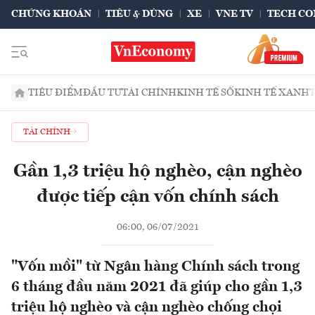
CHỨNG KHOÁN
TIÊU & DÙNG
XE
VNE TV
TECH CO
TIÊU ĐIỂM
ĐẦU TƯ
TÀI CHÍNH
KINH TẾ SỐ
KINH TẾ XANH
TÀI CHÍNH
Gần 1,3 triệu hộ nghèo, cận nghèo
được tiếp cận vốn chính sách
06:00, 06/07/2021
"Vốn mồi" từ Ngân hàng Chính sách trong
6 tháng đầu năm 2021 đã giúp cho gần 1,3
triệu hộ nghèo và cận nghèo chống chọi