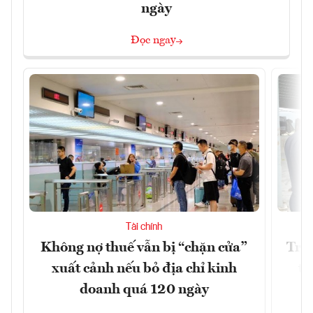
ngày
Đọc ngay
Tài chính
Không nợ thuế vẫn bị “chặn cửa”
Tron
xuất cảnh nếu bỏ địa chỉ kinh
từ
doanh quá 120 ngày