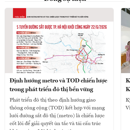
Định hướng metro và TOD chiến lược
K
trong phát triển đô thị bền vững
K
Phát triển đô thị theo định hướng giao
K
thông công cộng (TOD) kết hợp với mạng
V
lưới đường sắt đô thị (metro) là chiến lược
cốt lõi để giải quyết ùn tắc và tái cấu trúc