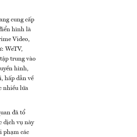
đang cung cấp
điển hình là
rime Video,
ư: WeTV,
tập trung vào
ruyền hình,
i, hấp dẫn về
 nhiều lứa
uan đã tổ
c dịch vụ này
i phạm các