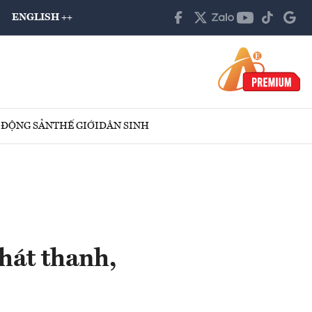
ENGLISH ++
 ĐỘNG SẢN
THẾ GIỚI
DÂN SINH
hát thanh,