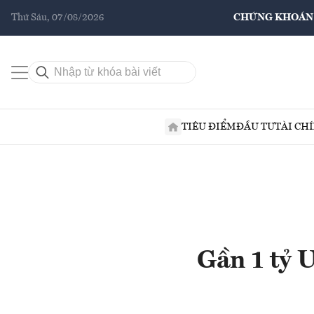
Thứ Sáu, 07/08/2026
CHỨNG KHOÁN
TIÊU ĐIỂM
ĐẦU TƯ
TÀI CH
Gần 1 tỷ 