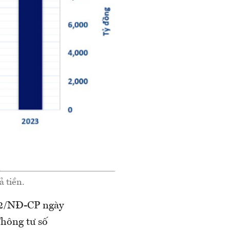
ả tiền.
022/NĐ-CP ngày
hông tư số