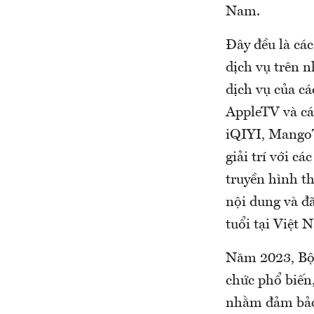
Nam.
Đây đều là cá
dịch vụ trên n
dịch vụ của c
AppleTV và cá
iQIYI, MangoT
giải trí với c
truyền hình th
nội dung và đ
tuổi tại Việt 
Năm 2023, Bộ 
chức phổ biến,
nhằm đảm bảo 