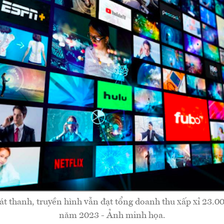
t thanh, truyền hình vẫn đạt tổng doanh thu xấp xỉ 23.00
năm 2023 - Ảnh minh họa.