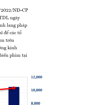
31/2022/NĐ-CP
TTDL ngày
ành lang pháp
ứ để các tổ
im trên
ờng kinh
biến phim tại