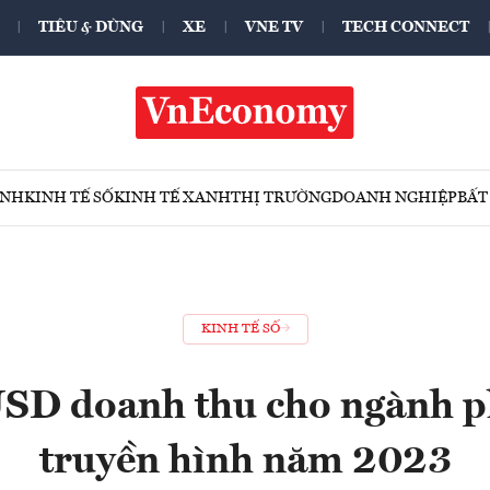
TIÊU & DÙNG
XE
VNE TV
TECH CONNECT
ÍNH
KINH TẾ SỐ
KINH TẾ XANH
THỊ TRƯỜNG
DOANH NGHIỆP
BẤT
KINH TẾ SỐ
USD doanh thu cho ngành p
truyền hình năm 2023