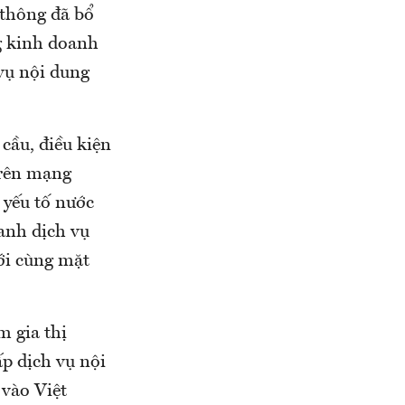
thông đã bổ
g kinh doanh
 vụ nội dung
 cầu, điều kiện
trên mạng
 yếu tố nước
oanh dịch vụ
ới cùng mặt
 gia thị
ấp dịch vụ nội
 vào Việt