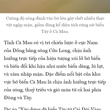
Cường độ sóng đánh vào bờ lớn gây chết nhiều thực
vật ngập mặn, giảm đáng kể diện tích rừng sát biển
Tây ở Cà Mau.
Tỉnh Cà Mau có vị trí chiến lược ở cực Nam
của Đồng bằng sông Cửu Long, chịu ảnh
hưởng trực tiếp của hiện tượng xói lở bờ biển
và biến đổi khí hậu như nước biển dâng, lũ lụt,
và xâm nhập mặn. Đặc điểm nổi bật của khu
vực bờ biển Cà Mau là chịu ảnh hưởng trực tiếp
của sóng, thuỷ triều và gió mùa từ cả hai phía
Đông và Tây.
Dự án “Xây dựng đê biển Tây từ Cái Đôi Vàm