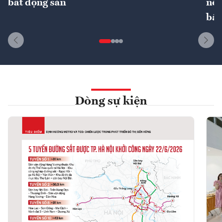
bất động sản
nôn
bất
Dòng sự kiện