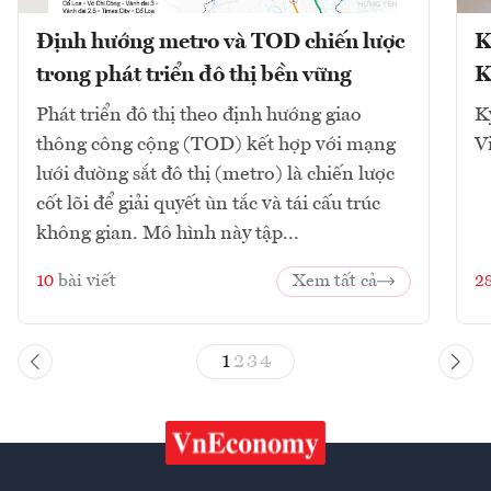
Định hướng metro và TOD chiến lược
K
trong phát triển đô thị bền vững
K
Phát triển đô thị theo định hướng giao
K
thông công cộng (TOD) kết hợp với mạng
V
lưới đường sắt đô thị (metro) là chiến lược
cốt lõi để giải quyết ùn tắc và tái cấu trúc
không gian. Mô hình này tập...
10
bài viết
Xem tất cả
2
1
2
3
4