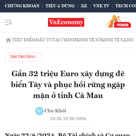
CHỨNG KHOÁN
TIÊU & DÙNG
XE
VNE TV
TECH CO
TIÊU ĐIỂM
ĐẦU TƯ
TÀI CHÍNH
KINH TẾ SỐ
KINH TẾ XANH
THỊ TRƯỜNG
Gần 32 triệu Euro xây dựng đê
biển Tây và phục hồi rừng ngập
mặn ở tỉnh Cà Mau
Chu Khôi
C
23:26, 22/08/2024
Ngày 22/8/2024, Bộ Tài chính và Cơ quan