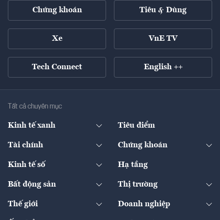
Chứng khoán
Tiêu & Dùng
Xe
VnE TV
Tech Connect
English ++
Tất cả chuyên mục
Kinh tế xanh
Tiêu điểm
Chuyển động xanh
Tài chính
Chứng khoán
Pháp lý
Ngân hàng
Doanh nghiệp niêm yết
Kinh tế số
Hạ tầng
Thương hiệu xanh
Thị trường vốn
Thị trường
Sản phẩm - Thị trường
Bất động sản
Thị trường
Diễn đàn
Thuế
Đầu tư
Tài sản số
Chính sách
Xuất nhập khẩu
Thế giới
Doanh nghiệp
Bảo hiểm
Quốc tế
Dịch vụ số
Thị trường
Khung pháp lý
Kinh tế
Chuyển động