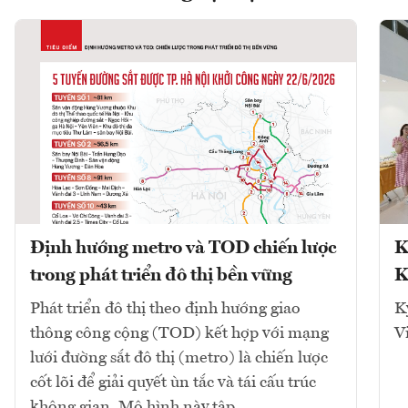
Định hướng metro và TOD chiến lược
K
trong phát triển đô thị bền vững
K
Phát triển đô thị theo định hướng giao
K
thông công cộng (TOD) kết hợp với mạng
V
lưới đường sắt đô thị (metro) là chiến lược
cốt lõi để giải quyết ùn tắc và tái cấu trúc
không gian. Mô hình này tập...