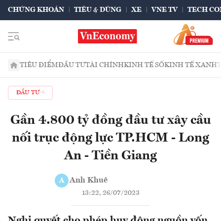
CHỨNG KHOÁN
TIÊU & DÙNG
XE
VNE TV
TECH CO
TIÊU ĐIỂM
ĐẦU TƯ
TÀI CHÍNH
KINH TẾ SỐ
KINH TẾ XANH
ĐẦU TƯ
Gần 4.800 tỷ đồng đầu tư xây cầu
nối trục động lực TP.HCM - Long
An - Tiền Giang
Anh Khuê
A
13:22, 26/07/2023
Nghị quyết cho phép huy động nguồn vốn