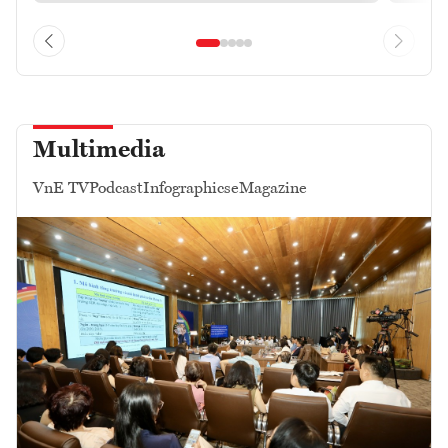
Multimedia
VnE TV
Podcast
Infographics
eMagazine