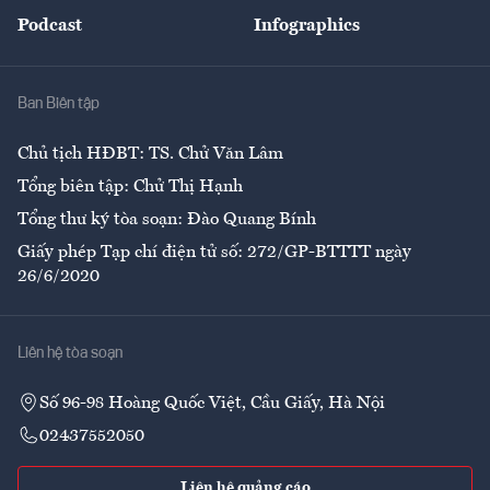
An sinh
Podcast
Infographics
Giải trí
Y tế
Nhà
Ban Biên tập
Ẩm thực
Chủ tịch HĐBT: TS. Chử Văn Lâm
Tổng biên tập: Chử Thị Hạnh
Tổng thư ký tòa soạn: Đào Quang Bính
Giấy phép Tạp chí điện tử số: 272/GP-BTTTT ngày
26/6/2020
Liên hệ tòa soạn
Số 96-98 Hoàng Quốc Việt, Cầu Giấy, Hà Nội
02437552050
Liên hệ quảng cáo