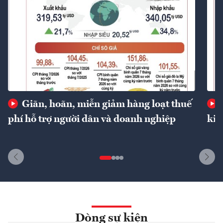
Giãn, hoãn, miễn giảm hàng loạt thuế
phí hỗ trợ người dân và doanh nghiệp
kin
Dòng sự kiện