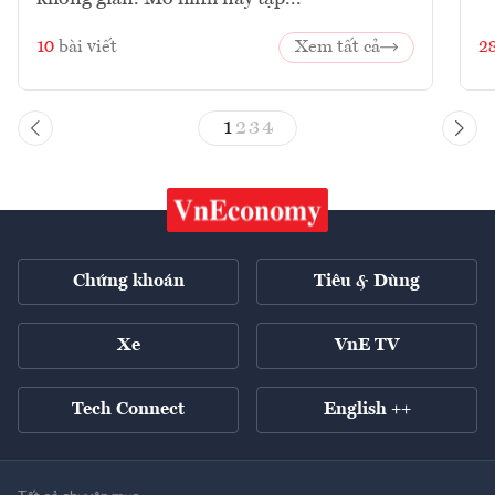
10
bài viết
Xem tất cả
2
1
2
3
4
Chứng khoán
Tiêu & Dùng
Xe
VnE TV
Tech Connect
English ++