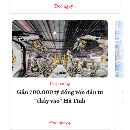
Đọc ngay
Địa phương
Gần 700.000 tỷ đồng vốn đầu tư
Tri
"chảy vào" Hà Tĩnh
202
Đọc ngay