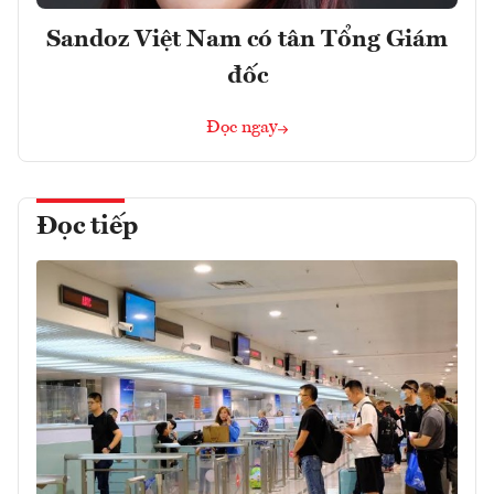
Sandoz Việt Nam có tân Tổng Giám
đốc
Đọc ngay
Đọc tiếp