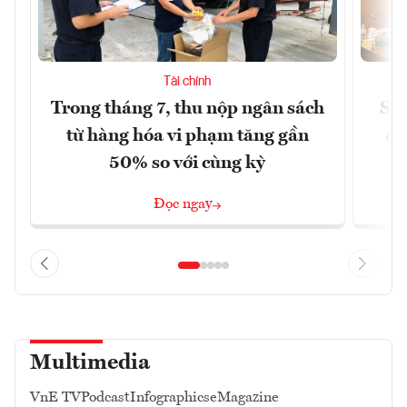
Tài chính
Trong tháng 7, thu nộp ngân sách
Sửa
từ hàng hóa vi phạm tăng gần
ca
50% so với cùng kỳ
Đọc ngay
Multimedia
VnE TV
Podcast
Infographics
eMagazine