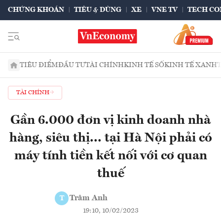
CHỨNG KHOÁN
TIÊU & DÙNG
XE
VNE TV
TECH CO
TIÊU ĐIỂM
ĐẦU TƯ
TÀI CHÍNH
KINH TẾ SỐ
KINH TẾ XANH
TÀI CHÍNH
Gần 6.000 đơn vị kinh doanh nhà
hàng, siêu thị... tại Hà Nội phải có
máy tính tiền kết nối với cơ quan
thuế
Trâm Anh
T
19:10, 10/02/2023