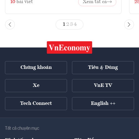
10
bài viết
Xem tất cả
2
1
2
3
4
Chứng khoán
Tiêu & Dùng
Xe
VnE TV
Tech Connect
English ++
Tất cả chuyên mục