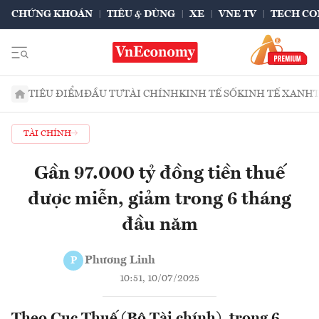
CHỨNG KHOÁN
TIÊU & DÙNG
XE
VNE TV
TECH CO
TIÊU ĐIỂM
ĐẦU TƯ
TÀI CHÍNH
KINH TẾ SỐ
KINH TẾ XANH
TÀI CHÍNH
Gần 97.000 tỷ đồng tiền thuế
được miễn, giảm trong 6 tháng
đầu năm
Phương Linh
P
10:51, 10/07/2025
Theo Cục Thuế (Bộ Tài chính), trong 6