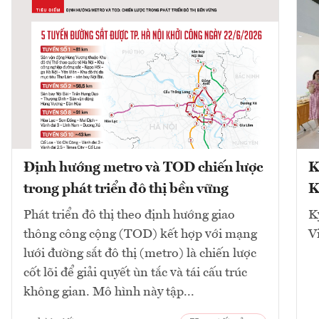
Định hướng metro và TOD chiến lược
K
trong phát triển đô thị bền vững
K
Phát triển đô thị theo định hướng giao
K
thông công cộng (TOD) kết hợp với mạng
V
lưới đường sắt đô thị (metro) là chiến lược
cốt lõi để giải quyết ùn tắc và tái cấu trúc
không gian. Mô hình này tập...