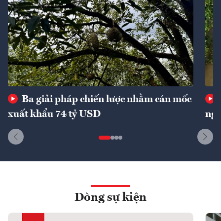
Ba giải pháp chiến lược nhằm cán mốc
xuất khẩu 74 tỷ USD
ngu
Dòng sự kiện