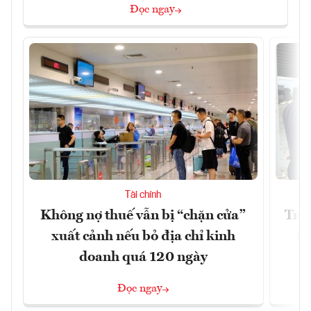
Đọc ngay
Tài chính
Không nợ thuế vẫn bị “chặn cửa”
Tron
xuất cảnh nếu bỏ địa chỉ kinh
từ
doanh quá 120 ngày
Đọc ngay