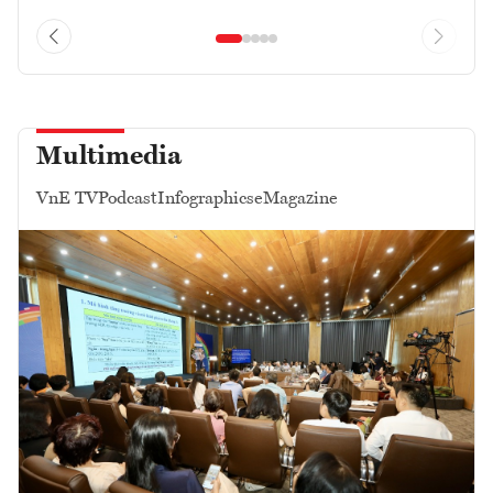
Multimedia
VnE TV
Podcast
Infographics
eMagazine