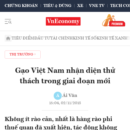
CHỨNG KHOÁN
TIÊU & DÙNG
XE
VNE TV
TECH CO
TIÊU ĐIỂM
ĐẦU TƯ
TÀI CHÍNH
KINH TẾ SỐ
KINH TẾ XANH
THỊ TRƯỜNG
Gạo Việt Nam nhận diện thử
thách trong giai đoạn mới
Ái Vân
Á
15:04, 02/11/2018
Không ít rào cản, nhất là hàng rào phi
thuế quan đã xuất hiện, tác động không