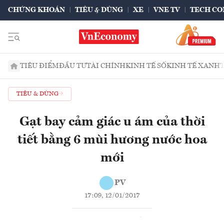
CHỨNG KHOÁN
TIÊU & DÙNG
XE
VNE TV
TECH CO
TIÊU ĐIỂM
ĐẦU TƯ
TÀI CHÍNH
KINH TẾ SỐ
KINH TẾ XANH
TIÊU & DÙNG
Gạt bay cảm giác u ám của thời
tiết bằng 6 mùi hương nước hoa
mới
PV
17:09, 12/01/2017