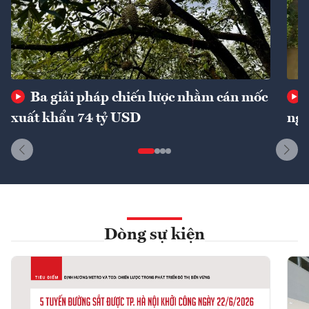
Ba giải pháp chiến lược nhằm cán mốc
xuất khẩu 74 tỷ USD
ngu
Dòng sự kiện