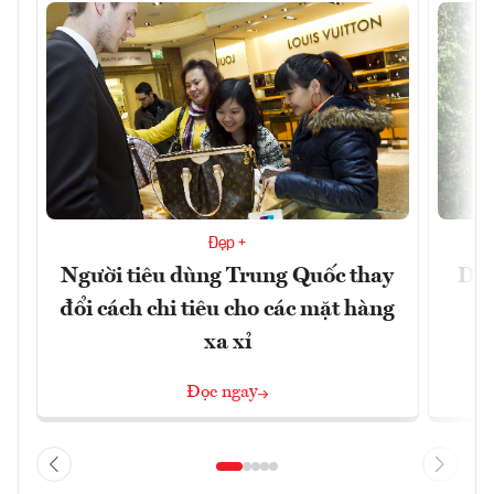
Đẹp +
Người tiêu dùng Trung Quốc thay
Du 
đổi cách chi tiêu cho các mặt hàng
xa xỉ
Đọc ngay