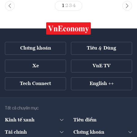
1
2
3
4
Chứng khoán
Tiêu & Dùng
Xe
VnE TV
Tech Connect
English ++
Tất cả chuyên mục
Kinh tế xanh
Tiêu điểm
Chuyển động xanh
Tài chính
Chứng khoán