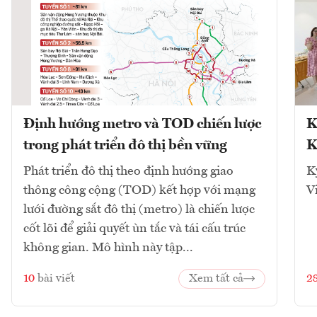
Định hướng metro và TOD chiến lược
K
trong phát triển đô thị bền vững
K
Phát triển đô thị theo định hướng giao
K
thông công cộng (TOD) kết hợp với mạng
V
lưới đường sắt đô thị (metro) là chiến lược
cốt lõi để giải quyết ùn tắc và tái cấu trúc
không gian. Mô hình này tập...
10
bài viết
Xem tất cả
2