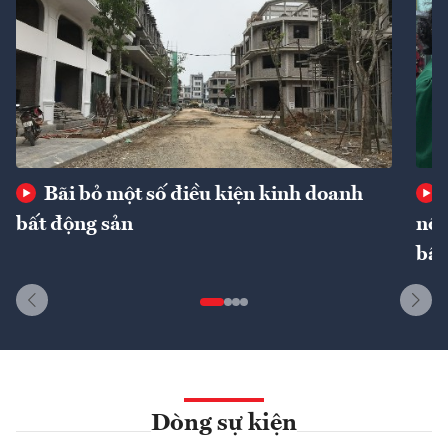
Bãi bỏ một số điều kiện kinh doanh
bất động sản
nôn
bất
Dòng sự kiện