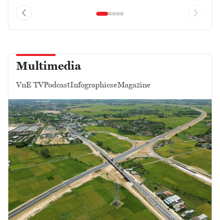
Multimedia
VnE TV
Podcast
Infographics
eMagazine