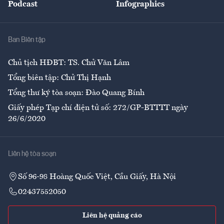
Podcast
Infographics
Giải trí
Y tế
Nhà
Ban Biên tập
Ẩm thực
Chủ tịch HĐBT: TS. Chử Văn Lâm
Tổng biên tập: Chử Thị Hạnh
Tổng thư ký tòa soạn: Đào Quang Bính
Giấy phép Tạp chí điện tử số: 272/GP-BTTTT ngày
26/6/2020
Liên hệ tòa soạn
Số 96-98 Hoàng Quốc Việt, Cầu Giấy, Hà Nội
02437552050
Liên hệ quảng cáo