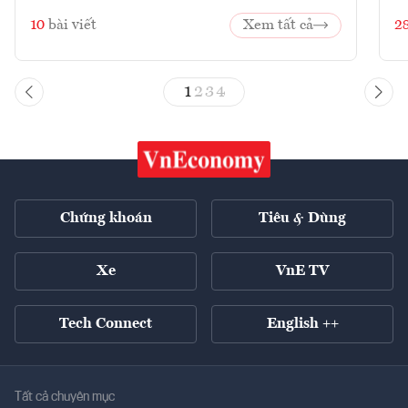
10
bài viết
Xem tất cả
2
1
2
3
4
Chứng khoán
Tiêu & Dùng
Xe
VnE TV
Tech Connect
English ++
Tất cả chuyên mục