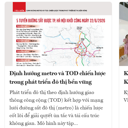
Định hướng metro và TOD chiến lược
K
trong phát triển đô thị bền vững
K
Phát triển đô thị theo định hướng giao
K
thông công cộng (TOD) kết hợp với mạng
V
lưới đường sắt đô thị (metro) là chiến lược
cốt lõi để giải quyết ùn tắc và tái cấu trúc
không gian. Mô hình này tập...