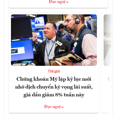
Đọc ngay
Thế giới
Chứng khoán Mỹ lập kỷ lục mới
Chí
nhờ dịch chuyển kỳ vọng lãi suất,
tr
giá dầu giảm 8% tuần này
Đọc ngay