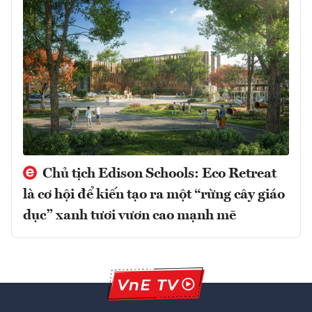
Chủ tịch Edison Schools: Eco Retreat
là cơ hội để kiến tạo ra một “rừng cây giáo
dục” xanh tươi vươn cao mạnh mẽ