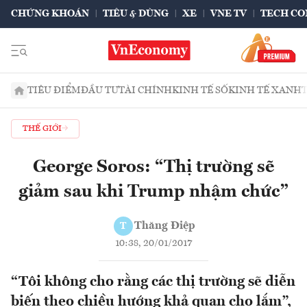
CHỨNG KHOÁN
TIÊU & DÙNG
XE
VNE TV
TECH CO
TIÊU ĐIỂM
ĐẦU TƯ
TÀI CHÍNH
KINH TẾ SỐ
KINH TẾ XANH
THẾ GIỚI
George Soros: “Thị trường sẽ
giảm sau khi Trump nhậm chức”
Thăng Điệp
T
10:38, 20/01/2017
“Tôi không cho rằng các thị trường sẽ diễn
biến theo chiều hướng khả quan cho lắm”,