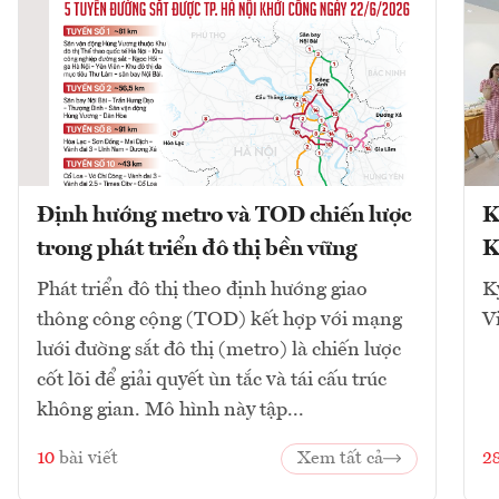
Định hướng metro và TOD chiến lược
K
trong phát triển đô thị bền vững
K
Phát triển đô thị theo định hướng giao
K
thông công cộng (TOD) kết hợp với mạng
V
lưới đường sắt đô thị (metro) là chiến lược
cốt lõi để giải quyết ùn tắc và tái cấu trúc
không gian. Mô hình này tập...
10
bài viết
Xem tất cả
2