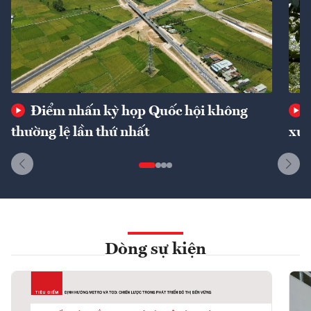
Điểm nhấn kỳ họp Quốc hội không
thường lệ lần thứ nhất
xuấ
Dòng sự kiện