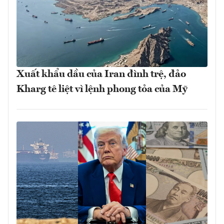
Xuất khẩu dầu của Iran đình trệ, đảo
Kharg tê liệt vì lệnh phong tỏa của Mỹ