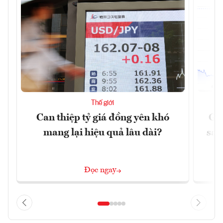
Thế giới
Can thiệp tỷ giá đồng yên khó
Gi
mang lại hiệu quả lâu dài?
sau
Đọc ngay