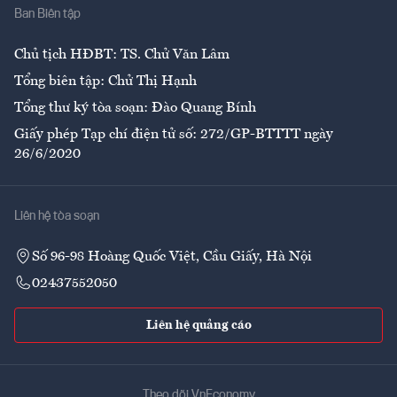
Ban Biên tập
Ẩm thực
Chủ tịch HĐBT: TS. Chử Văn Lâm
Tổng biên tập: Chử Thị Hạnh
Tổng thư ký tòa soạn: Đào Quang Bính
Giấy phép Tạp chí điện tử số: 272/GP-BTTTT ngày
26/6/2020
Liên hệ tòa soạn
Số 96-98 Hoàng Quốc Việt, Cầu Giấy, Hà Nội
02437552050
Liên hệ quảng cáo
Theo dõi VnEconomy