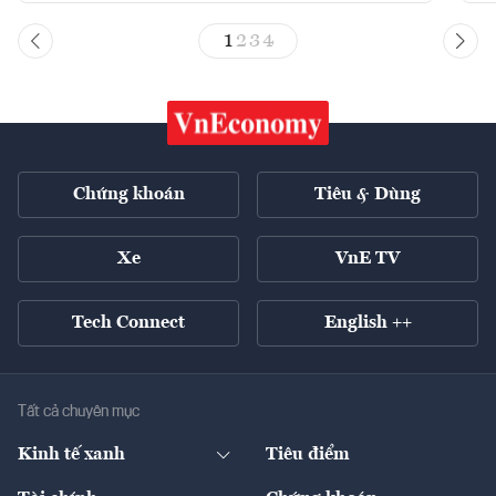
1
2
3
4
Chứng khoán
Tiêu & Dùng
Xe
VnE TV
Tech Connect
English ++
Tất cả chuyên mục
Kinh tế xanh
Tiêu điểm
Chuyển động xanh