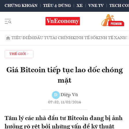
CHỨNG KHOÁN
TIÊU & DÙNG
XE
VNE TV
TECH CO
TIÊU ĐIỂM
ĐẦU TƯ
TÀI CHÍNH
KINH TẾ SỐ
KINH TẾ XANH
THẾ GIỚI
Giá Bitcoin tiếp tục lao dốc chóng
mặt
Diệp Vũ
D
07:32, 11/02/2014
Tâm lý các nhà đầu tư Bitcoin đang bị ảnh
hưởng rõ rệt bởi những vấn đề kỹ thuật