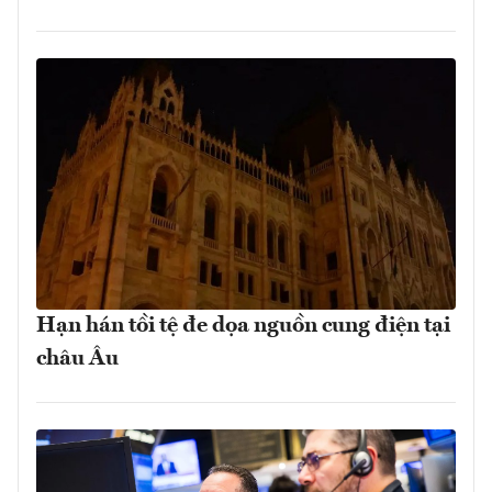
Hạn hán tồi tệ đe dọa nguồn cung điện tại
châu Âu