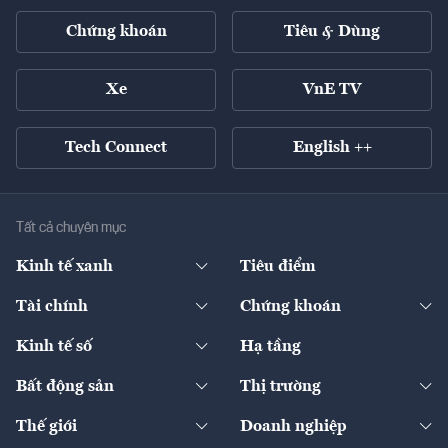
Chứng khoán
Tiêu & Dùng
Xe
VnE TV
Tech Connect
English ++
Tất cả chuyên mục
Kinh tế xanh
Tiêu điểm
Chuyển động xanh
Tài chính
Chứng khoán
Pháp lý
Ngân hàng
Doanh nghiệp niêm yết
Kinh tế số
Hạ tầng
Thương hiệu xanh
Thị trường vốn
Thị trường
Sản phẩm - Thị trường
Bất động sản
Thị trường
Diễn đàn
Thuế
Đầu tư
Tài sản số
Chính sách
Xuất nhập khẩu
Thế giới
Doanh nghiệp
Bảo hiểm
Quốc tế
Dịch vụ số