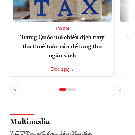
Thế giới
Trung Quốc mở chiến dịch truy
Mỹ 
thu thuế toàn cầu để tăng thu
ngân sách
Đọc ngay
Multimedia
VnE TV
Podcast
Infographics
eMagazine