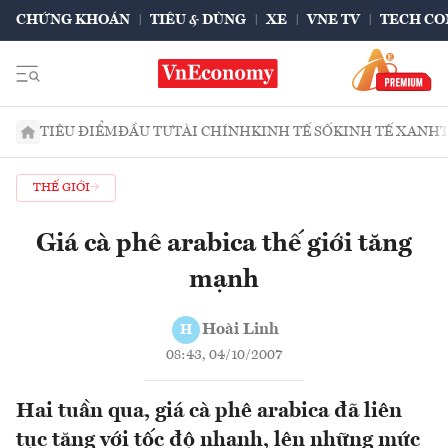
CHỨNG KHOÁN
TIÊU & DÙNG
XE
VNE TV
TECH CO
TIÊU ĐIỂM
ĐẦU TƯ
TÀI CHÍNH
KINH TẾ SỐ
KINH TẾ XANH
THẾ GIỚI
Giá cà phê arabica thế giới tăng
mạnh
Hoài Linh
H
08:43, 04/10/2007
Hai tuần qua, giá cà phê arabica đã liên
tục tăng với tốc độ nhanh, lên những mức