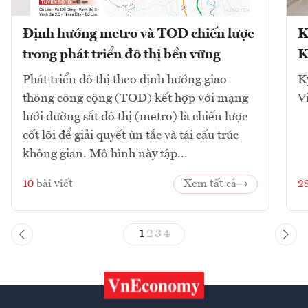
Định hướng metro và TOD chiến lược
K
trong phát triển đô thị bền vững
K
Phát triển đô thị theo định hướng giao
K
thông công cộng (TOD) kết hợp với mạng
V
lưới đường sắt đô thị (metro) là chiến lược
cốt lõi để giải quyết ùn tắc và tái cấu trúc
không gian. Mô hình này tập...
10
bài viết
Xem tất cả
2
1
2
3
4