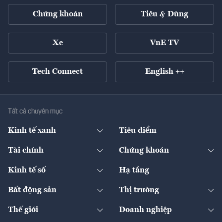
Chứng khoán
Tiêu & Dùng
Xe
VnE TV
Tech Connect
English ++
Tất cả chuyên mục
Kinh tế xanh
Tiêu điểm
Chuyển động xanh
Tài chính
Chứng khoán
Pháp lý
Ngân hàng
Doanh nghiệp niêm yết
Kinh tế số
Hạ tầng
Thương hiệu xanh
Thị trường vốn
Thị trường
Sản phẩm - Thị trường
Bất động sản
Thị trường
Diễn đàn
Thuế
Đầu tư
Tài sản số
Chính sách
Xuất nhập khẩu
Thế giới
Doanh nghiệp
Bảo hiểm
Quốc tế
Dịch vụ số
Thị trường
Khung pháp lý