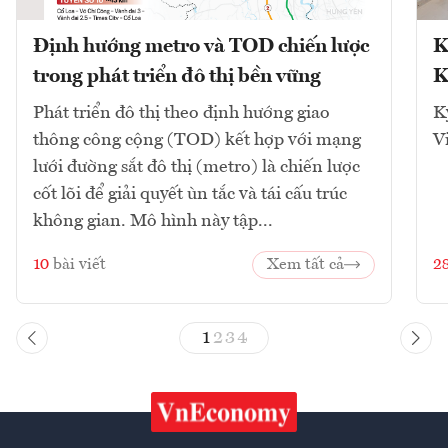
Định hướng metro và TOD chiến lược
K
trong phát triển đô thị bền vững
K
Phát triển đô thị theo định hướng giao
K
thông công cộng (TOD) kết hợp với mạng
V
lưới đường sắt đô thị (metro) là chiến lược
cốt lõi để giải quyết ùn tắc và tái cấu trúc
không gian. Mô hình này tập...
10
bài viết
Xem tất cả
2
1
2
3
4