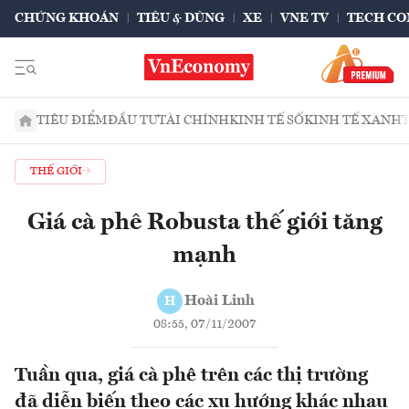
CHỨNG KHOÁN
TIÊU & DÙNG
XE
VNE TV
TECH CO
TIÊU ĐIỂM
ĐẦU TƯ
TÀI CHÍNH
KINH TẾ SỐ
KINH TẾ XANH
THẾ GIỚI
Giá cà phê Robusta thế giới tăng
mạnh
Hoài Linh
H
08:55, 07/11/2007
Tuần qua, giá cà phê trên các thị trường
đã diễn biến theo các xu hướng khác nhau