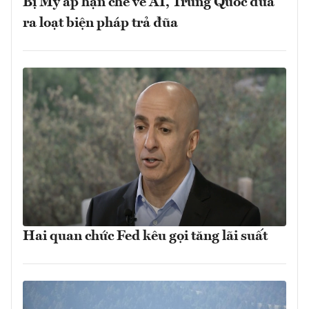
Bị Mỹ áp hạn chế về AI, Trung Quốc đưa
ra loạt biện pháp trả đũa
Hai quan chức Fed kêu gọi tăng lãi suất