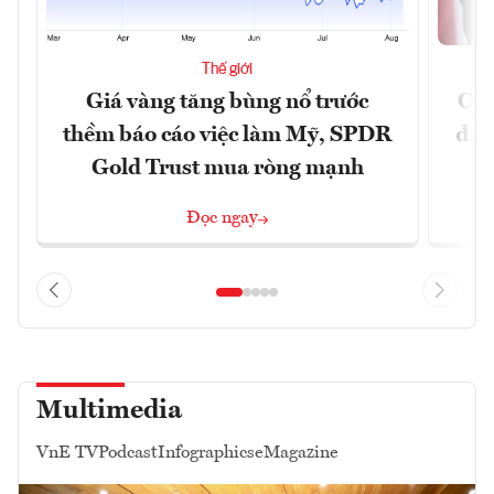
Thế giới
Giá vàng tăng bùng nổ trước
Chí
thềm báo cáo việc làm Mỹ, SPDR
đã 
Gold Trust mua ròng mạnh
Đọc ngay
Multimedia
VnE TV
Podcast
Infographics
eMagazine