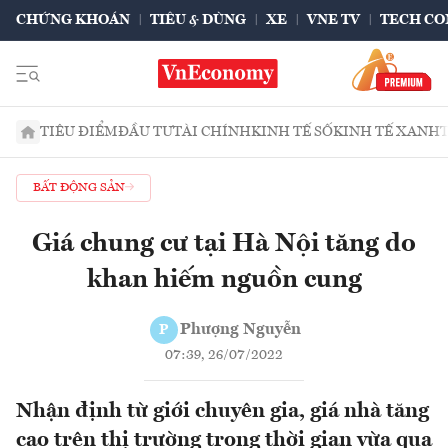
CHỨNG KHOÁN
TIÊU & DÙNG
XE
VNE TV
TECH CO
TIÊU ĐIỂM
ĐẦU TƯ
TÀI CHÍNH
KINH TẾ SỐ
KINH TẾ XANH
BẤT ĐỘNG SẢN
Giá chung cư tại Hà Nội tăng do
khan hiếm nguồn cung
Phượng Nguyễn
P
07:39, 26/07/2022
Nhận định từ giới chuyên gia, giá nhà tăng
cao trên thị trường trong thời gian vừa qua