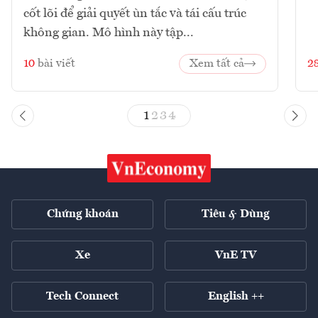
cốt lõi để giải quyết ùn tắc và tái cấu trúc
không gian. Mô hình này tập...
10
bài viết
Xem tất cả
2
1
2
3
4
Chứng khoán
Tiêu & Dùng
Xe
VnE TV
Tech Connect
English ++