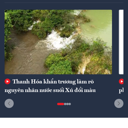
Thanh Hóa khẩn trương làm rõ
nguyên nhân nước suối Xú đổi màu
phí