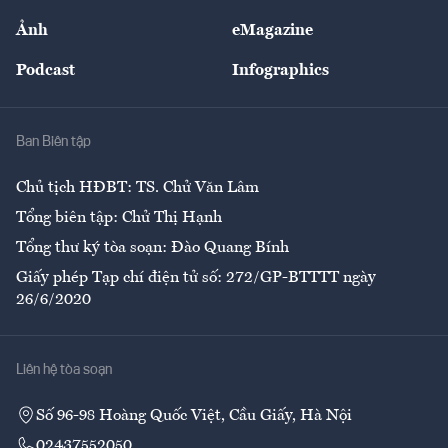
Sự kiện
Nhân lực
Ảnh
eMagazine
Đẹp +
An sinh
Podcast
Infographics
Giải trí
Y tế
Nhà
Ban Biên tập
Ẩm thực
Chủ tịch HĐBT: TS. Chử Văn Lâm
Tổng biên tập: Chử Thị Hạnh
Tổng thư ký tòa soạn: Đào Quang Bính
Giấy phép Tạp chí điện tử số: 272/GP-BTTTT ngày
26/6/2020
Liên hệ tòa soạn
Số 96-98 Hoàng Quốc Việt, Cầu Giấy, Hà Nội
02437552050