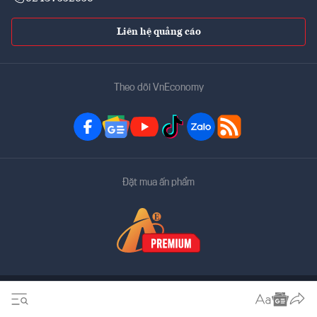
Liên hệ quảng cáo
Theo dõi VnEconomy
Đặt mua ấn phẩm
Bản quyền thuộc về