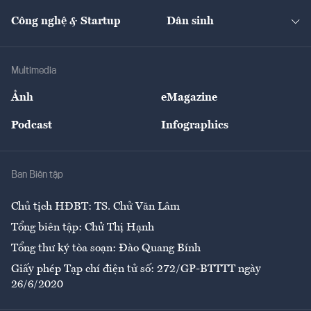
Cafe BĐS
Thị trường
Kinh doanh
Kết nối
Tạp chí kinh tế Việt Nam
eMagazine
Nhà đầu tư
Du lịch
Công nghệ & Startup
Dân sinh
Tư vấn
Nông sản
Doanh nhân
Tư vấn Tiêu & Dùng
Infographics
Hạ tầng
Sức khỏe
Khung pháp lý
Doanh nghiệp
Địa phương
Thị trường
Bảo hiểm
Multimedia
Sự kiện
Nhân lực
Ảnh
eMagazine
Đẹp +
An sinh
Podcast
Infographics
Giải trí
Y tế
Nhà
Ban Biên tập
Ẩm thực
Chủ tịch HĐBT: TS. Chử Văn Lâm
Tổng biên tập: Chử Thị Hạnh
Tổng thư ký tòa soạn: Đào Quang Bính
Giấy phép Tạp chí điện tử số: 272/GP-BTTTT ngày
26/6/2020