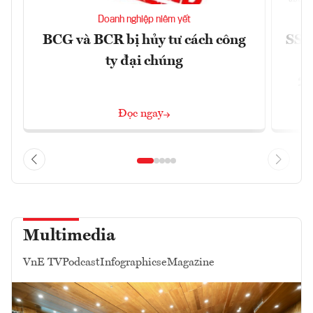
Doanh nghiệp niêm yết
BCG và BCR bị hủy tư cách công
SSI 
ty đại chúng
2/
Đọc ngay
Multimedia
VnE TV
Podcast
Infographics
eMagazine