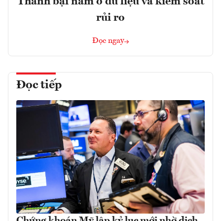
Thành bại nằm ở dữ liệu và kiểm soát
rủi ro
Đọc ngay
Đọc tiếp
Chứng khoán Mỹ lập kỷ lục mới nhờ dịch