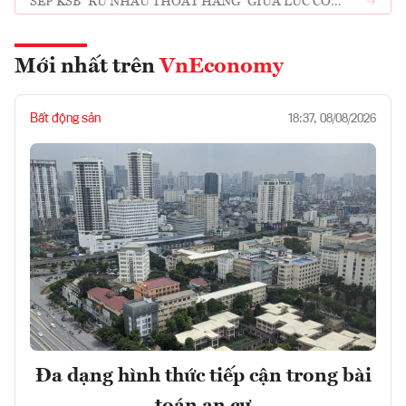
SẾP KSB "RỦ NHAU THOÁT HÀNG" GIỮA LÚC CỔ
PHIẾU ĐẠT ĐỈNH LỊCH SỬ
Mới nhất trên
VnEconomy
Bất động sản
18:37, 08/08/2026
Đa dạng hình thức tiếp cận trong bài
toán an cư