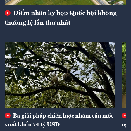
Điểm nhấn kỳ họp Quốc hội không
thường lệ lần thứ nhất
Ba giải pháp chiến lược nhằm cán mốc
xuất khẩu 74 tỷ USD
ngu