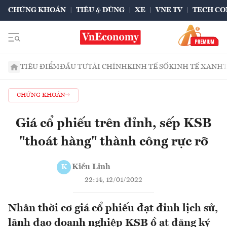
CHỨNG KHOÁN
TIÊU & DÙNG
XE
VNE TV
TECH CO
TIÊU ĐIỂM
ĐẦU TƯ
TÀI CHÍNH
KINH TẾ SỐ
KINH TẾ XANH
CHỨNG KHOÁN
Giá cổ phiếu trên đỉnh, sếp KSB
"thoát hàng" thành công rực rỡ
Kiều Linh
K
22:14, 12/01/2022
Nhân thời cơ giá cổ phiếu đạt đỉnh lịch sử,
lãnh đạo doanh nghiệp KSB ồ ạt đăng ký