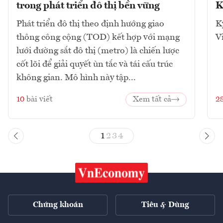
trong phát triển đô thị bền vững
K
Phát triển đô thị theo định hướng giao
K
thông công cộng (TOD) kết hợp với mạng
V
lưới đường sắt đô thị (metro) là chiến lược
cốt lõi để giải quyết ùn tắc và tái cấu trúc
không gian. Mô hình này tập...
10
bài viết
Xem tất cả
2
1
2
3
4
Chứng khoán
Tiêu & Dùng