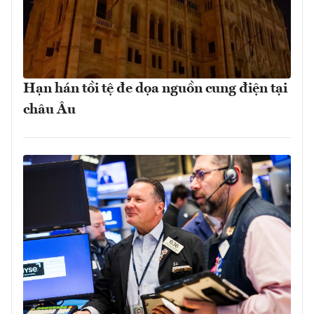
Hạn hán tồi tệ đe dọa nguồn cung điện tại
châu Âu