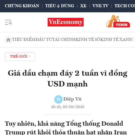
CHỨNG KHOÁN
TIÊU & DÙNG
XE
VNE TV
TECH CO
TIÊU ĐIỂM
ĐẦU TƯ
TÀI CHÍNH
KINH TẾ SỐ
KINH TẾ XANH
THẾ GIỚI
Giá dầu chạm đáy 2 tuần vì đồng
USD mạnh
Diệp Vũ
D
10:18, 02/05/2018
Tuy nhiên, khả năng Tổng thống Donald
Trump rút khỏi thỏa thuận hạt nhân Iran