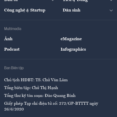
Đầu tư
Tiêu & Dùng
Quản trị số
Cafe BĐS
Thị trường
Kinh doanh
Kết nối
Tạp chí kinh tế Việt Nam
eMagazine
Nhà đầu tư
Du lịch
Công nghệ & Startup
Dân sinh
Tư vấn
Nông sản
Doanh nhân
Tư vấn Tiêu & Dùng
Infographics
Hạ tầng
Sức khỏe
Khung pháp lý
Doanh nghiệp
Địa phương
Thị trường
Bảo hiểm
Multimedia
Sự kiện
Nhân lực
Ảnh
eMagazine
Đẹp +
An sinh
Podcast
Infographics
Giải trí
Y tế
Nhà
Ban Biên tập
Ẩm thực
Chủ tịch HĐBT: TS. Chử Văn Lâm
Tổng biên tập: Chử Thị Hạnh
Tổng thư ký tòa soạn: Đào Quang Bính
Giấy phép Tạp chí điện tử số: 272/GP-BTTTT ngày
26/6/2020