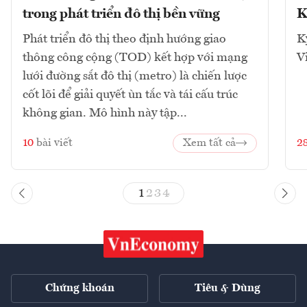
trong phát triển đô thị bền vững
K
Phát triển đô thị theo định hướng giao
K
thông công cộng (TOD) kết hợp với mạng
V
lưới đường sắt đô thị (metro) là chiến lược
cốt lõi để giải quyết ùn tắc và tái cấu trúc
không gian. Mô hình này tập...
10
bài viết
Xem tất cả
2
1
2
3
4
Chứng khoán
Tiêu & Dùng