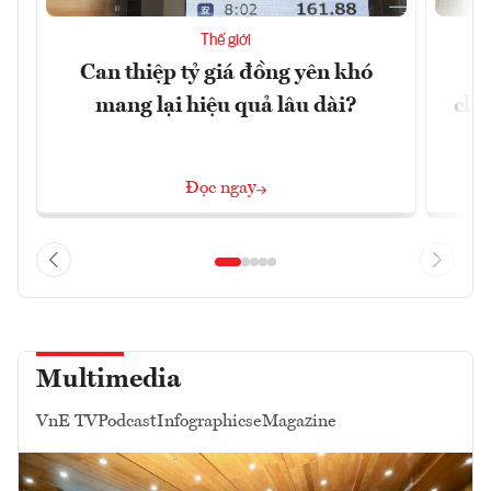
Thế giới
Can thiệp tỷ giá đồng yên khó
Cu
mang lại hiệu quả lâu dài?
chư
Đọc ngay
Multimedia
VnE TV
Podcast
Infographics
eMagazine