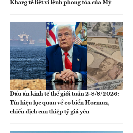
Kharg tê liệt vì lệnh phong tỏa của Mỹ
Dấu ấn kinh tế thế giới tuần 2-8/8/2026:
Tín hiệu lạc quan về eo biển Hormuz,
chiến dịch can thiệp tỷ giá yên