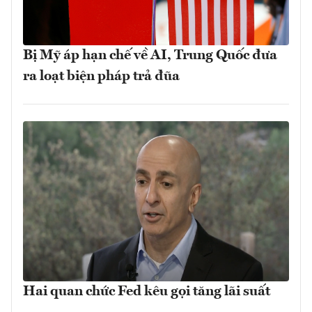
Bị Mỹ áp hạn chế về AI, Trung Quốc đưa
ra loạt biện pháp trả đũa
Hai quan chức Fed kêu gọi tăng lãi suất