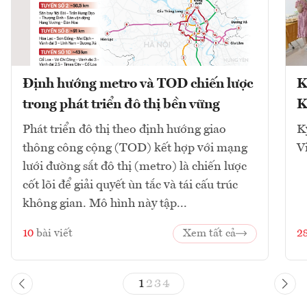
Định hướng metro và TOD chiến lược
K
trong phát triển đô thị bền vững
K
Phát triển đô thị theo định hướng giao
K
thông công cộng (TOD) kết hợp với mạng
V
lưới đường sắt đô thị (metro) là chiến lược
cốt lõi để giải quyết ùn tắc và tái cấu trúc
không gian. Mô hình này tập...
10
bài viết
Xem tất cả
2
1
2
3
4