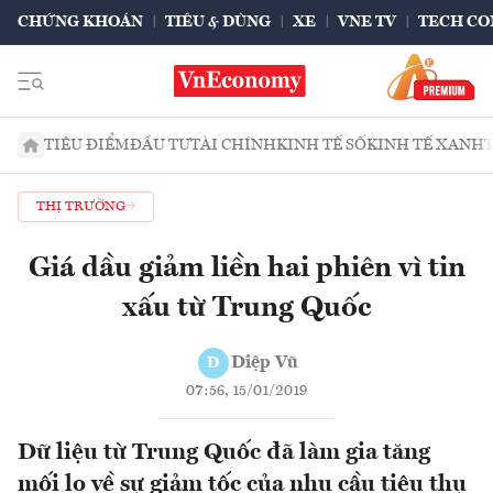
CHỨNG KHOÁN
TIÊU & DÙNG
XE
VNE TV
TECH CO
TIÊU ĐIỂM
ĐẦU TƯ
TÀI CHÍNH
KINH TẾ SỐ
KINH TẾ XANH
THỊ TRƯỜNG
Giá dầu giảm liền hai phiên vì tin
xấu từ Trung Quốc
Diệp Vũ
D
07:56, 15/01/2019
Dữ liệu từ Trung Quốc đã làm gia tăng
mối lo về sự giảm tốc của nhu cầu tiêu thụ