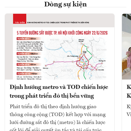
Dòng sự kiện
Định hướng metro và TOD chiến lược
K
trong phát triển đô thị bền vững
K
Phát triển đô thị theo định hướng giao
K
thông công cộng (TOD) kết hợp với mạng
V
lưới đường sắt đô thị (metro) là chiến lược
cốt lõi để giải quyết ùn tắc và tái cấu trúc