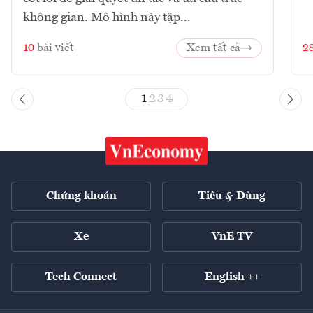
không gian. Mô hình này tập...
10
bài viết
Xem tất cả
2
1
2
3
4
Chứng khoán
Tiêu & Dùng
Xe
VnE TV
Tech Connect
English ++