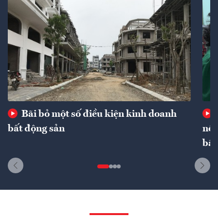
Bãi bỏ một số điều kiện kinh doanh
bất động sản
nôn
bất