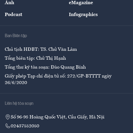
Ảnh
eMagazine
Đẹp +
An sinh
Podcast
Infographics
Giải trí
Y tế
Nhà
Ban Biên tập
Ẩm thực
Chủ tịch HĐBT: TS. Chử Văn Lâm
Tổng biên tập: Chử Thị Hạnh
Tổng thư ký tòa soạn: Đào Quang Bính
Giấy phép Tạp chí điện tử số: 272/GP-BTTTT ngày
26/6/2020
Liên hệ tòa soạn
Số 96-98 Hoàng Quốc Việt, Cầu Giấy, Hà Nội
02437552050