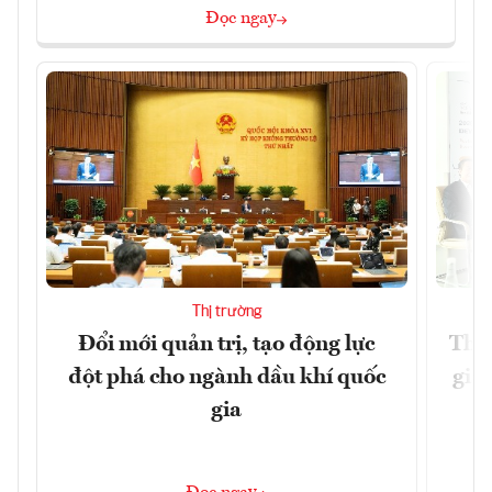
Đọc ngay
Thị trường
Đổi mới quản trị, tạo động lực
Thúc
đột phá cho ngành dầu khí quốc
giả
gia