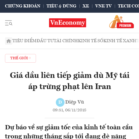
CHỨNG KHOÁN
TIÊU & DÙNG
XE
VNE TV
TECH CO
TIÊU ĐIỂM
ĐẦU TƯ
TÀI CHÍNH
KINH TẾ SỐ
KINH TẾ XANH
THẾ GIỚI
Giá dầu liên tiếp giảm dù Mỹ tái
áp trừng phạt lên Iran
Diệp Vũ
D
09:51, 06/11/2018
Dự báo về sự giảm tốc của kinh tế toàn cầu
trong những tháng sắp tới đang đè nặng