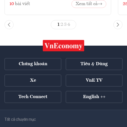
10
bài viết
Xem tất cả
2
1
2
3
4
Chứng khoán
Tiêu & Dùng
Xe
VnE TV
Tech Connect
English ++
Tất cả chuyên mục