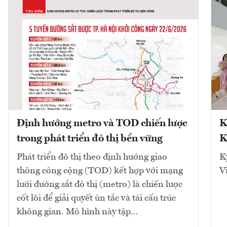
Định hướng metro và TOD chiến lược
K
trong phát triển đô thị bền vững
K
Phát triển đô thị theo định hướng giao
K
thông công cộng (TOD) kết hợp với mạng
V
lưới đường sắt đô thị (metro) là chiến lược
cốt lõi để giải quyết ùn tắc và tái cấu trúc
không gian. Mô hình này tập...