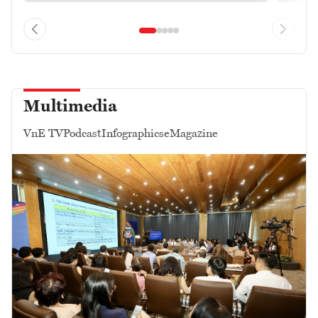
Multimedia
VnE TV
Podcast
Infographics
eMagazine