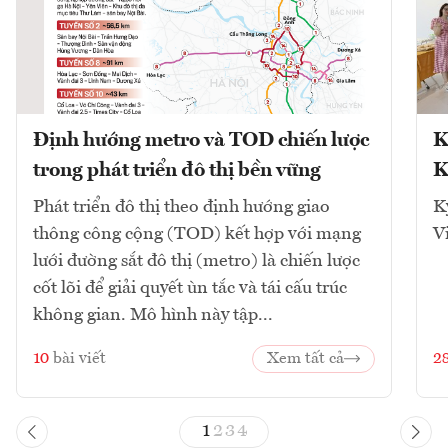
Định hướng metro và TOD chiến lược
K
trong phát triển đô thị bền vững
K
Phát triển đô thị theo định hướng giao
K
thông công cộng (TOD) kết hợp với mạng
V
lưới đường sắt đô thị (metro) là chiến lược
cốt lõi để giải quyết ùn tắc và tái cấu trúc
không gian. Mô hình này tập...
10
bài viết
Xem tất cả
2
1
2
3
4