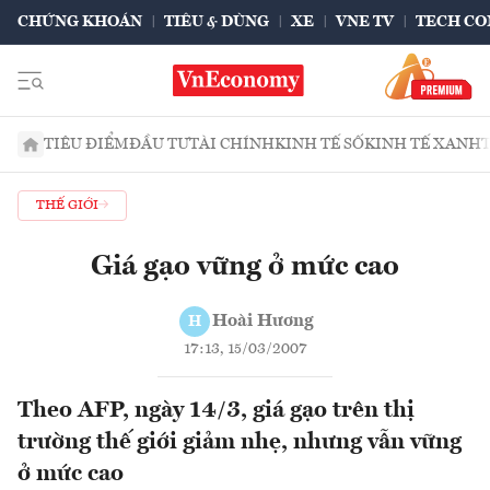
CHỨNG KHOÁN
TIÊU & DÙNG
XE
VNE TV
TECH CO
TIÊU ĐIỂM
ĐẦU TƯ
TÀI CHÍNH
KINH TẾ SỐ
KINH TẾ XANH
THẾ GIỚI
Giá gạo vững ở mức cao
Hoài Hương
H
17:13, 15/03/2007
Theo AFP, ngày 14/3, giá gạo trên thị
trường thế giới giảm nhẹ, nhưng vẫn vững
ở mức cao