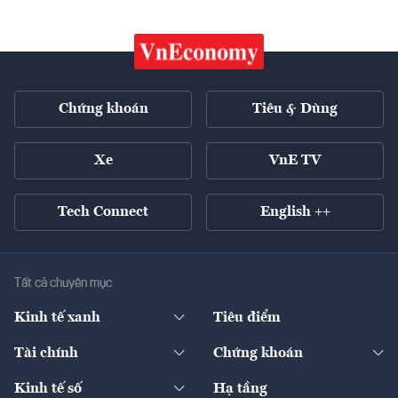
Chứng khoán
Tiêu & Dùng
Xe
VnE TV
Tech Connect
English ++
Tất cả chuyên mục
Kinh tế xanh
Tiêu điểm
Chuyển động xanh
Tài chính
Chứng khoán
Pháp lý
Ngân hàng
Doanh nghiệp niêm yết
Kinh tế số
Hạ tầng