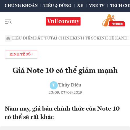
CHỨNG KHOÁN
TIÊU & DÙNG
XE
VNE TV
TECH CO
TIÊU ĐIỂM
ĐẦU TƯ
TÀI CHÍNH
KINH TẾ SỐ
KINH TẾ XANH
KINH TẾ SỐ
Giá Note 10 có thể giảm mạnh
Thủy Diệu
T
23:09, 07/08/2019
Năm nay, giá bán chính thức của Note 10
có thể sẽ rất khác