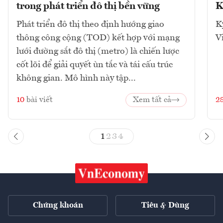
trong phát triển đô thị bền vững
K
Phát triển đô thị theo định hướng giao
K
thông công cộng (TOD) kết hợp với mạng
V
lưới đường sắt đô thị (metro) là chiến lược
cốt lõi để giải quyết ùn tắc và tái cấu trúc
không gian. Mô hình này tập...
10
bài viết
Xem tất cả
2
1
2
3
4
Chứng khoán
Tiêu & Dùng