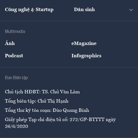
Cafe BĐS
Thị trường
Kinh doanh
Kết nối
Tạp chí kinh tế Việt Nam
eMagazine
Nhà đầu tư
Du lịch
Công nghệ & Startup
Dân sinh
Tư vấn
Nông sản
Doanh nhân
Tư vấn Tiêu & Dùng
Infographics
Hạ tầng
Sức khỏe
Khung pháp lý
Doanh nghiệp
Địa phương
Thị trường
Bảo hiểm
Multimedia
Sự kiện
Nhân lực
Ảnh
eMagazine
Đẹp +
An sinh
Podcast
Infographics
Giải trí
Y tế
Nhà
Ban Biên tập
Ẩm thực
Chủ tịch HĐBT: TS. Chử Văn Lâm
Tổng biên tập: Chử Thị Hạnh
Tổng thư ký tòa soạn: Đào Quang Bính
Giấy phép Tạp chí điện tử số: 272/GP-BTTTT ngày
26/6/2020