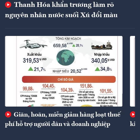
Thanh Hóa khẩn trương làm rõ
nguyên nhân nước suối Xú đổi màu
Giãn, hoãn, miễn giảm hàng loạt thuế
phí hỗ trợ người dân và doanh nghiệp
kin