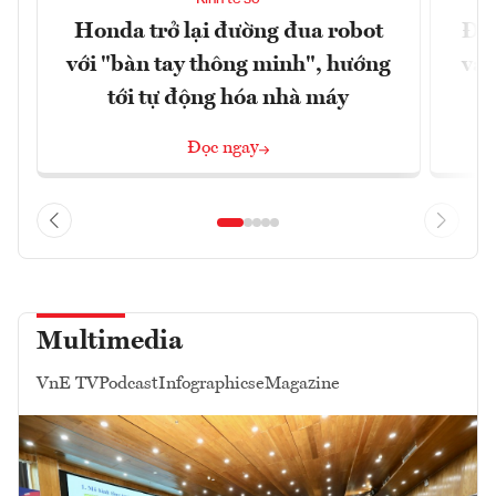
Honda trở lại đường đua robot
Đưa
với "bàn tay thông minh", hướng
vào
tới tự động hóa nhà máy
Đọc ngay
Multimedia
VnE TV
Podcast
Infographics
eMagazine