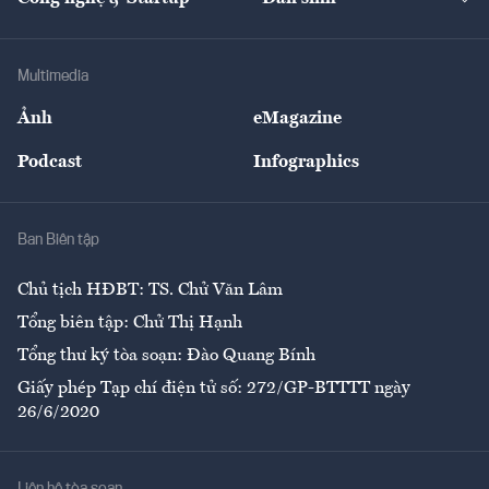
Tư vấn
Nông sản
Doanh nhân
Tư vấn Tiêu & Dùng
Infographics
Hạ tầng
Sức khỏe
Khung pháp lý
Doanh nghiệp
Địa phương
Thị trường
Bảo hiểm
Multimedia
Sự kiện
Nhân lực
Ảnh
eMagazine
Đẹp +
An sinh
Podcast
Infographics
Giải trí
Y tế
Nhà
Ban Biên tập
Ẩm thực
Chủ tịch HĐBT: TS. Chử Văn Lâm
Tổng biên tập: Chử Thị Hạnh
Tổng thư ký tòa soạn: Đào Quang Bính
Giấy phép Tạp chí điện tử số: 272/GP-BTTTT ngày
26/6/2020