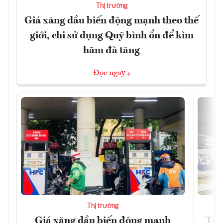
Thị trường
Giá xăng dầu biến động mạnh theo thế
giới, chi sử dụng Quỹ bình ổn để kìm
hãm đà tăng
Đọc ngay
Thị trường
Giá xăng dầu biến động mạnh
Tăn