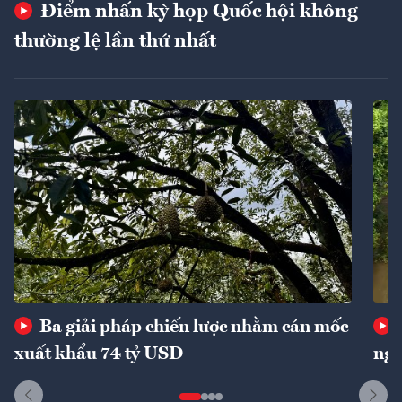
Điểm nhấn kỳ họp Quốc hội không
thường lệ lần thứ nhất
Ba giải pháp chiến lược nhằm cán mốc
xuất khẩu 74 tỷ USD
ngu