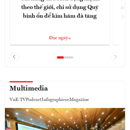
theo thế giới, chi sử dụng Quỹ
min
bình ổn để kìm hãm đà tăng
yêu
Đọc ngay
Multimedia
VnE TV
Podcast
Infographics
eMagazine