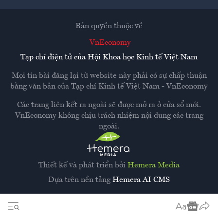
Bản quyền thuộc về
VnEconomy
Tạp chí điện tử của Hội Khoa học Kinh tế Việt Nam
Mọi tin bài đăng lại từ website này phải có sự chấp thuận
bằng văn bản của
Tạp chí Kinh tế Việt Nam - VnEconomy
Các trang liên kết ra ngoài sẽ được mở ra ở cửa sổ mới.
VnEconomy không chịu trách nhiệm nội dung các trang
ngoài.
Thiết kế và phát triển bởi
Hemera Media
Dựa trên nền tảng
Hemera AI CMS