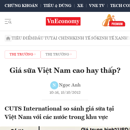
CHỨNG KHOÁN
TIÊU & DÙNG
XE
VNE TV
TECH CO
TIÊU ĐIỂM
ĐẦU TƯ
TÀI CHÍNH
KINH TẾ SỐ
KINH TẾ XANH
THỊ TRƯỜNG
THỊ TRƯỜNG
Giá sữa Việt Nam cao hay thấp?
Ngọc Anh
N
10:16, 18/10/2012
CUTS International so sánh giá sữa tại
Việt Nam với các nước trong khu vực