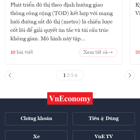
Phát triển đô thị theo định hướng giao
K
thông công cộng (TOD) kết hợp với mạng
V
lưới đường sắt đô thị (metro) là chiến lược
cốt lõi để giải quyết ùn tắc và tái cấu trúc
không gian. Mô hình này tập...
10
bài viết
Xem tất cả
2
1
2
3
4
Chứng khoán
Tiêu & Dùng
Xe
VnE TV