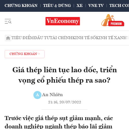
CHỨNG KHOÁN
TIÊU & DÙNG
XE
VNE TV
TECH CO
TIÊU ĐIỂM
ĐẦU TƯ
TÀI CHÍNH
KINH TẾ SỐ
KINH TẾ XANH
CHỨNG KHOÁN
Giá thép liên tục lao dốc, triển
vọng cổ phiếu thép ra sao?
An Nhiên
A
21:16, 20/07/2022
Trước việc giá thép sụt giảm mạnh, các
doanh nghiệp ngành thép báo lãi giảm