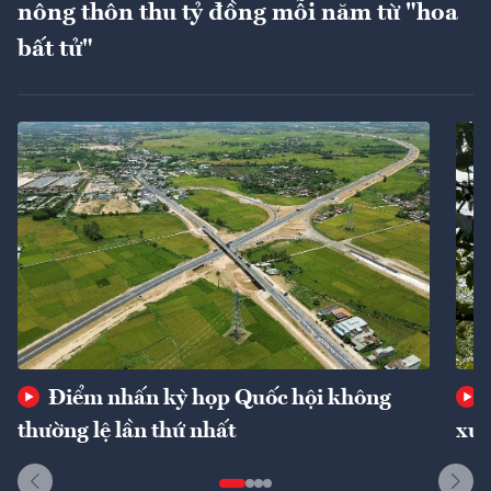
nông thôn thu tỷ đồng mỗi năm từ "hoa
bất tử"
Điểm nhấn kỳ họp Quốc hội không
thường lệ lần thứ nhất
xuấ