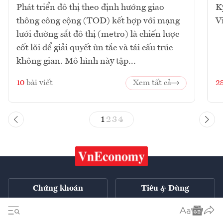
Phát triển đô thị theo định hướng giao
K
thông công cộng (TOD) kết hợp với mạng
V
lưới đường sắt đô thị (metro) là chiến lược
cốt lõi để giải quyết ùn tắc và tái cấu trúc
không gian. Mô hình này tập...
10
bài viết
Xem tất cả
2
1
2
3
4
Chứng khoán
Tiêu & Dùng
Xe
VnE TV