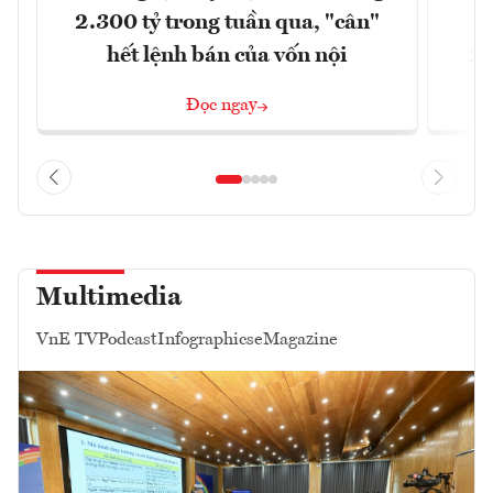
2.300 tỷ trong tuần qua, "cân"
hết lệnh bán của vốn nội
2/
Đọc ngay
Multimedia
VnE TV
Podcast
Infographics
eMagazine