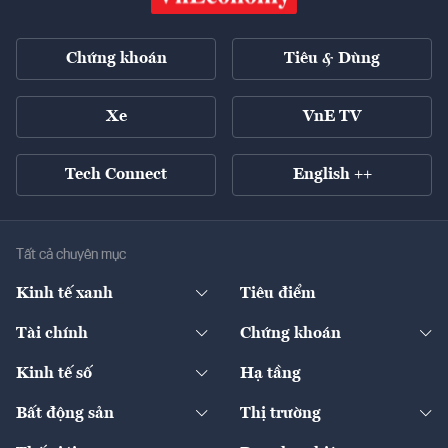
Chứng khoán
Tiêu & Dùng
Xe
VnE TV
Tech Connect
English ++
Tất cả chuyên mục
Kinh tế xanh
Tiêu điểm
Chuyển động xanh
Tài chính
Chứng khoán
Pháp lý
Ngân hàng
Doanh nghiệp niêm yết
Kinh tế số
Hạ tầng
Thương hiệu xanh
Thị trường vốn
Thị trường
Sản phẩm - Thị trường
Bất động sản
Thị trường
Diễn đàn
Thuế
Đầu tư
Tài sản số
Chính sách
Xuất nhập khẩu