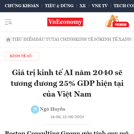
CHỨNG KHOÁN
TIÊU & DÙNG
XE
VNE TV
TECH CO
TIÊU ĐIỂM
ĐẦU TƯ
TÀI CHÍNH
KINH TẾ SỐ
KINH TẾ XANH
KINH TẾ SỐ
Giá trị kinh tế AI năm 2040 sẽ
tương đương 25% GDP hiện tại
của Việt Nam
Ngô Huyền
N
14:06, 12/06/2025
Boston Consulting Group ước tính quy mô