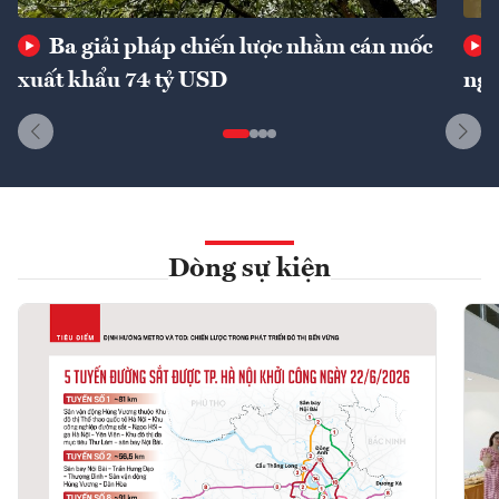
Ba giải pháp chiến lược nhằm cán mốc
xuất khẩu 74 tỷ USD
ngu
Dòng sự kiện