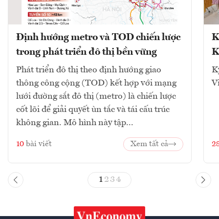
Định hướng metro và TOD chiến lược
K
trong phát triển đô thị bền vững
K
Phát triển đô thị theo định hướng giao
K
thông công cộng (TOD) kết hợp với mạng
V
lưới đường sắt đô thị (metro) là chiến lược
cốt lõi để giải quyết ùn tắc và tái cấu trúc
không gian. Mô hình này tập...
10
bài viết
Xem tất cả
2
1
2
3
4