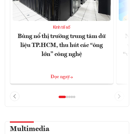
Kinh tế số
Bùng nổ thị trường trung tâm dữ
Ng
liệu TP.HCM, thu hút các “ông
và
lớn” công nghệ
“vế
Đọc ngay
Multimedia