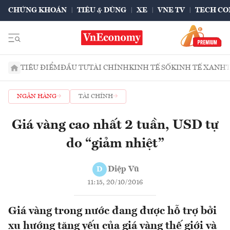
CHỨNG KHOÁN
TIÊU & DÙNG
XE
VNE TV
TECH CO
TIÊU ĐIỂM
ĐẦU TƯ
TÀI CHÍNH
KINH TẾ SỐ
KINH TẾ XANH
NGÂN HÀNG
TÀI CHÍNH
Giá vàng cao nhất 2 tuần, USD tự
do “giảm nhiệt”
Diệp Vũ
D
11:15, 20/10/2016
Giá vàng trong nước đang được hỗ trợ bởi
xu hướng tăng yếu của giá vàng thế giới và