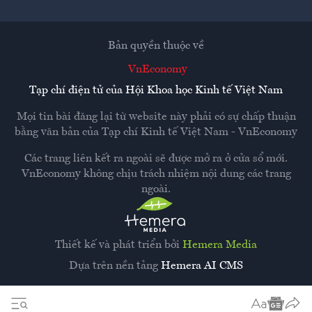
Bản quyền thuộc về
VnEconomy
Tạp chí điện tử của Hội Khoa học Kinh tế Việt Nam
Mọi tin bài đăng lại từ website này phải có sự chấp thuận
bằng văn bản của
Tạp chí Kinh tế Việt Nam - VnEconomy
Các trang liên kết ra ngoài sẽ được mở ra ở cửa sổ mới.
VnEconomy không chịu trách nhiệm nội dung các trang
ngoài.
Thiết kế và phát triển bởi
Hemera Media
Dựa trên nền tảng
Hemera AI CMS