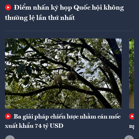
Điểm nhấn kỳ họp Quốc hội không
thường lệ lần thứ nhất
Ba giải pháp chiến lược nhằm cán mốc
xuất khẩu 74 tỷ USD
ngu