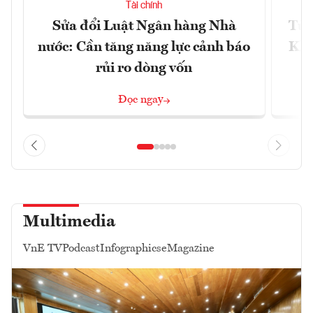
Tài chính
Sửa đổi Luật Ngân hàng Nhà
Từ 
nước: Cần tăng năng lực cảnh báo
Kho
rủi ro dòng vốn
Đọc ngay
Multimedia
VnE TV
Podcast
Infographics
eMagazine