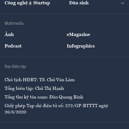
Công nghệ & Startup
Dân sinh
Tư vấn
Nông sản
Doanh nhân
Tư vấn Tiêu & Dùng
Infographics
Hạ tầng
Sức khỏe
Khung pháp lý
Doanh nghiệp
Địa phương
Thị trường
Bảo hiểm
Multimedia
Sự kiện
Nhân lực
Ảnh
eMagazine
Đẹp +
An sinh
Podcast
Infographics
Giải trí
Y tế
Nhà
Ban Biên tập
Ẩm thực
Chủ tịch HĐBT: TS. Chử Văn Lâm
Tổng biên tập: Chử Thị Hạnh
Tổng thư ký tòa soạn: Đào Quang Bính
Giấy phép Tạp chí điện tử số: 272/GP-BTTTT ngày
26/6/2020