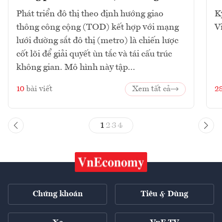
Phát triển đô thị theo định hướng giao
K
thông công cộng (TOD) kết hợp với mạng
V
lưới đường sắt đô thị (metro) là chiến lược
cốt lõi để giải quyết ùn tắc và tái cấu trúc
không gian. Mô hình này tập...
10
bài viết
Xem tất cả
2
1
2
3
4
Chứng khoán
Tiêu & Dùng