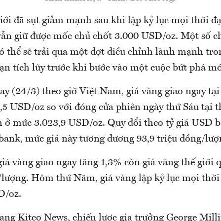
iới đã sụt giảm mạnh sau khi lập kỷ lục mọi thời đạ
vẫn giữ được mốc chủ chốt 3.000 USD/oz. Một số c
ó thể sẽ trải qua một đợt điều chỉnh lành mạnh tro
ạn tích lũy trước khi bước vào một cuộc bứt phá mớ
y (24/3) theo giờ Việt Nam, giá vàng giao ngay tại
,5 USD/oz so với đóng cửa phiên ngày thứ Sáu tại 
ch ở mức 3.023,9 USD/oz. Quy đổi theo tỷ giá USD b
ank, mức giá này tương đương 93,9 triệu đồng/lượ
giá vàng giao ngay tăng 1,3% còn giá vàng thế giới 
g/lượng. Hôm thứ Năm, giá vàng lập kỷ lục mọi thời
D/oz.
rang Kitco News, chiến lược gia trưởng George Mill