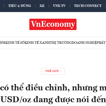
TIÊU & DÙNG
XE
VNE TV
TECH CONNECT
ÍNH
KINH TẾ SỐ
KINH TẾ XANH
THỊ TRƯỜNG
DOANH NGHIỆP
BẤT
THẾ GIỚI
 có thể điều chỉnh, nhưng 
USD/oz đang được nói đến