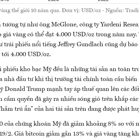
 vàng thế giới 10 năm qua. Đơn vị: USD/oz - Nguồn: Trad
 tương tự như ông McGlone, công ty Yardeni Resea
o giá vàng có thể đạt 4.000 USD/oz trong năm nay.
ư trái phiếu nổi tiếng Jeffrey Gundlach cũng dự báo
 tới 4.000 USD/oz.
i phiếu kho bạc Mỹ đều là những tài sản an toàn tr
ủa nhà đầu tư khi thị trường tài chính toàn cầu biến
 Donald Trump mạnh tay áp thuế quan lên các đối
n cầm quyền đã gây ra nhiều sóng gió trên khắp các 
 “hầm trú ẩn” của hai tài sản trên đang được phát h
0 của chứng khoán Mỹ đã giảm khoảng 8% so với m
 19/2. Giá bitcoin giảm gần 13% và giá vàng tăng 