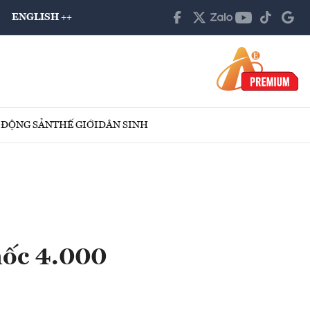
ENGLISH ++
 ĐỘNG SẢN
THẾ GIỚI
DÂN SINH
mốc 4.000