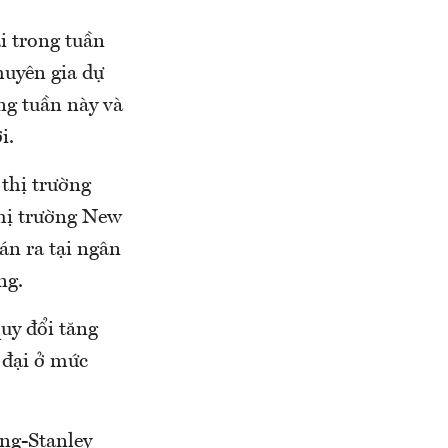
i trong tuần
huyên gia dự
ng tuần này và
i.
 thị trường
thị trường New
án ra tại ngân
ng.
quy đổi tăng
 đại ở mức
ing-Stanley