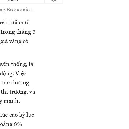
ing Economics.
rch hồi cuối
 Trong tháng 3
 giá vàng có
uyền thống, là
 động. Việc
 tác thương
thị trường, và
uy mạnh.
ức cao kỷ lục
khoảng 3%