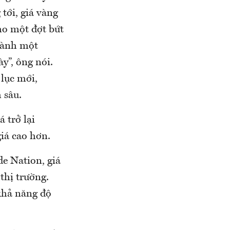
 tới, giá vàng
ho một đợt bứt
dành một
y”, ông nói.
 lục mới,
 sâu.
 trở lại
iá cao hơn.
e Nation, giá
thị trường.
khả năng độ