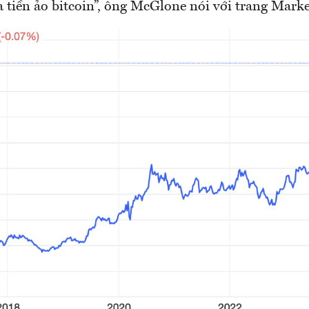
a tiền ảo bitcoin”, ông McGlone nói với trang Mark