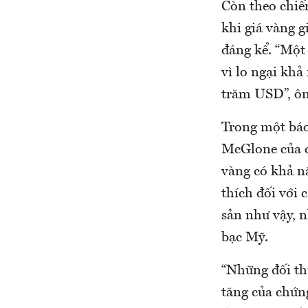
Còn theo chiế
khi giá vàng 
đáng kể. “Một
vì lo ngại kh
trăm USD”, ôn
Trong một báo
McGlone của c
vàng có khả n
thích đối với 
sản như vậy, n
bạc Mỹ.
“Những đối th
tăng của chứng