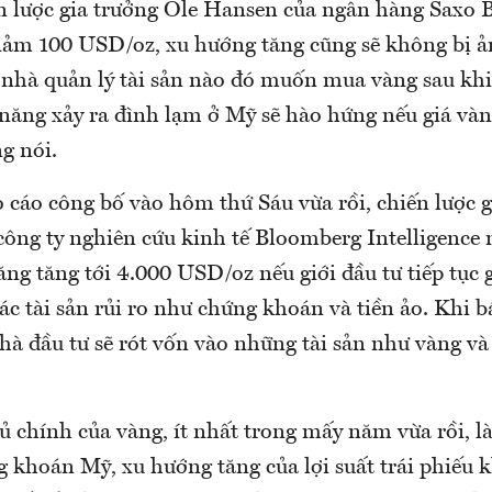
n lược gia trưởng Ole Hansen của ngân hàng Saxo B
giảm 100 USD/oz, xu hướng tăng cũng sẽ không bị 
 nhà quản lý tài sản nào đó muốn mua vàng sau khi
ả năng xảy ra đình lạm ở Mỹ sẽ hào hứng nếu giá và
g nói.
 cáo công bố vào hôm thứ Sáu vừa rồi, chiến lược 
ông ty nghiên cứu kinh tế Bloomberg Intelligence n
ăng tăng tới 4.000 USD/oz nếu giới đầu tư tiếp tục
các tài sản rủi ro như chứng khoán và tiền ảo. Khi 
hà đầu tư sẽ rót vốn vào những tài sản như vàng và
ủ chính của vàng, ít nhất trong mấy năm vừa rồi, l
 khoán Mỹ, xu hướng tăng của lợi suất trái phiếu k