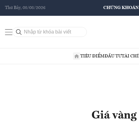
Thứ Bảy, 08/08/2026
CHỨNG KHOÁN
TIÊU ĐIỂM
ĐẦU TƯ
TÀI CH
Giá vàng