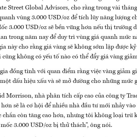
ate Street Global Advisors, cho rằng trong vài tháng
ì quanh vùng 3.000 USD/oz để tích lũy năng lượng c
Mốc 3.000 USD/oz sẽ bền vững hơn nếu thị trường 
ian trong năm nay để duy trì vùng giá quanh mức nà
gia này cho rằng giá vàng sẽ không sớm lập được kỷ
 cũng không có yếu tố nào có thể đẩy giá vàng giảm
ia đồng tình với quan điểm rằng việc vàng giảm giá
 một dấu hiệu xấu và sẽ mở đường cho những mức g
d Morrison, nhà phân tích cấp cao của công ty Trad
hơn sẽ là cơ hội để nhiều nhà đầu tư mới nhảy vào 
c chắn còn tăng cao hơn, nhưng tôi không loại trừ 
 mốc 3.000 USD/oz bị thử thách”, ông nói.