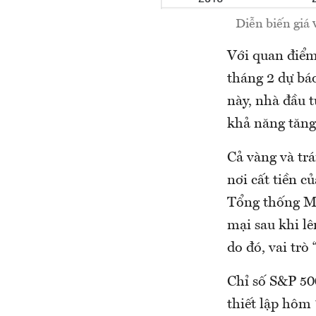
Diễn biến giá
Với quan điểm
tháng 2 dự bá
này, nhà đầu t
khả năng tăng
Cả vàng và trá
nơi cất tiền c
Tổng thống Mỹ
mại sau khi lê
do đó, vai trò
Chỉ số S&P 50
thiết lập hôm