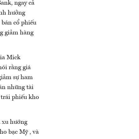
ank, ngay cả
ảnh hưởng
 bán cổ phiếu
ng giảm hàng
gia Mick
ói rằng giá
 giảm sự ham
bán những tài
 trái phiếu kho
à xu hướng
ho bạc Mỹ , và