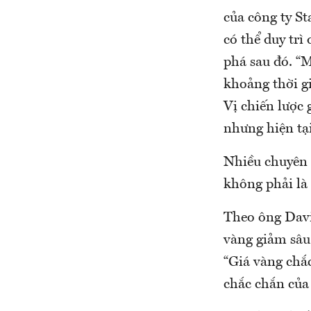
của công ty St
có thể duy tr
phá sau đó. “
khoảng thời g
Vị chiến lược 
nhưng hiện tại
Nhiều chuyên g
không phải là
Theo ông Davi
vàng giảm sâu 
“Giá vàng chắ
chắc chắn của