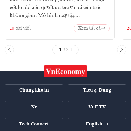
cốt lõi để giải quyết ùn tắc và tái cấu trúc
không gian. Mô hình này tập...
10
bài viết
Xem tất cả
2
1
2
3
4
Chứng khoán
Tiêu & Dùng
Xe
VnE TV
Tech Connect
English ++