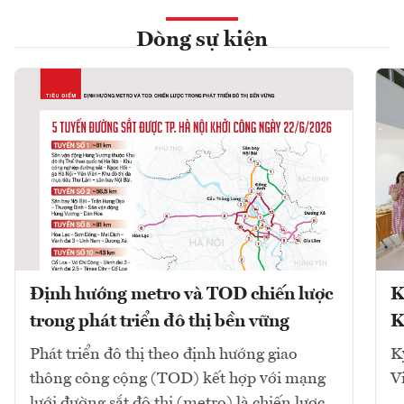
Dòng sự kiện
Định hướng metro và TOD chiến lược
K
trong phát triển đô thị bền vững
K
Phát triển đô thị theo định hướng giao
K
thông công cộng (TOD) kết hợp với mạng
V
lưới đường sắt đô thị (metro) là chiến lược