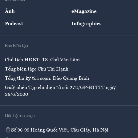
Sự kiện
Nhân lực
Ảnh
eMagazine
Đẹp +
An sinh
Podcast
Infographics
Giải trí
Y tế
Nhà
Ban Biên tập
Ẩm thực
Chủ tịch HĐBT: TS. Chử Văn Lâm
Tổng biên tập: Chử Thị Hạnh
Tổng thư ký tòa soạn: Đào Quang Bính
Giấy phép Tạp chí điện tử số: 272/GP-BTTTT ngày
26/6/2020
Liên hệ tòa soạn
Số 96-98 Hoàng Quốc Việt, Cầu Giấy, Hà Nội