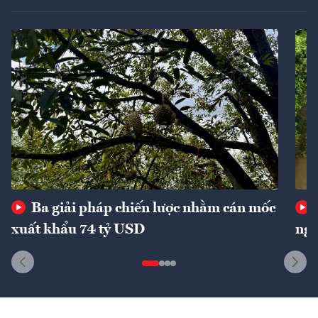
Ba giải pháp chiến lược nhằm cán mốc
xuất khẩu 74 tỷ USD
ngu