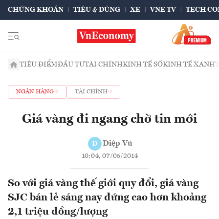
CHỨNG KHOÁN
TIÊU & DÙNG
XE
VNE TV
TECH CO
TIÊU ĐIỂM
ĐẦU TƯ
TÀI CHÍNH
KINH TẾ SỐ
KINH TẾ XANH
NGÂN HÀNG
TÀI CHÍNH
Giá vàng đi ngang chờ tin mới
Diệp Vũ
D
10:04, 07/05/2014
So với giá vàng thế giới quy đổi, giá vàng
SJC bán lẻ sáng nay đứng cao hơn khoảng
2,1 triệu đồng/lượng