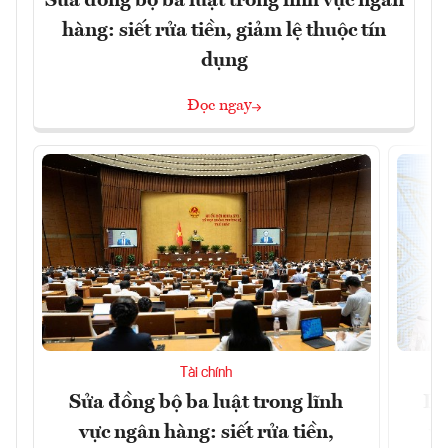
Sửa đồng bộ ba luật trong lĩnh vực ngân
hàng: siết rửa tiền, giảm lệ thuộc tín
dụng
Đọc ngay
Tài chính
Sửa đồng bộ ba luật trong lĩnh
Dư
vực ngân hàng: siết rửa tiền,
v