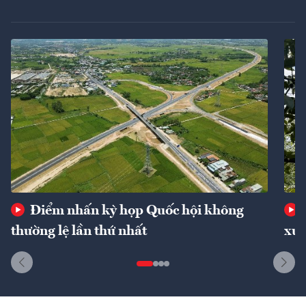
Điểm nhấn kỳ họp Quốc hội không
thường lệ lần thứ nhất
xuấ