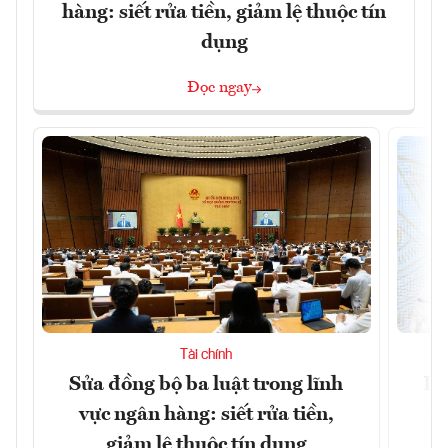
hàng: siết rửa tiền, giảm lệ thuộc tín
dụng
Đọc ngay
Tài chính
Sửa đồng bộ ba luật trong lĩnh
Dư
vực ngân hàng: siết rửa tiền,
v
giảm lệ thuộc tín dụng