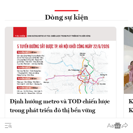
Dòng sự kiện
Định hướng metro và TOD chiến lược
K
trong phát triển đô thị bền vững
K
Phát triển đô thị theo định hướng giao
K
thông công cộng (TOD) kết hợp với mạng
V