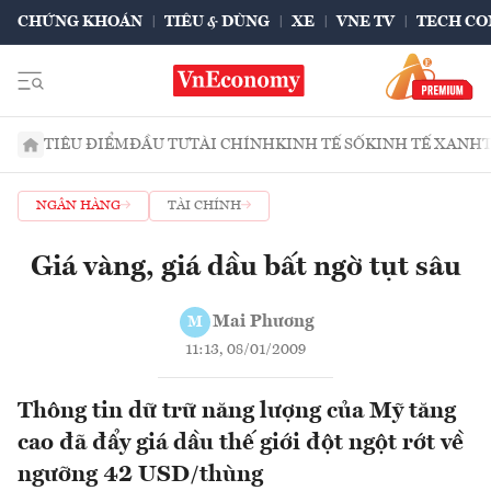
CHỨNG KHOÁN
TIÊU & DÙNG
XE
VNE TV
TECH CO
TIÊU ĐIỂM
ĐẦU TƯ
TÀI CHÍNH
KINH TẾ SỐ
KINH TẾ XANH
NGÂN HÀNG
TÀI CHÍNH
Giá vàng, giá dầu bất ngờ tụt sâu
Mai Phương
M
11:13, 08/01/2009
Thông tin dữ trữ năng lượng của Mỹ tăng
cao đã đẩy giá dầu thế giới đột ngột rớt về
ngưỡng 42 USD/thùng