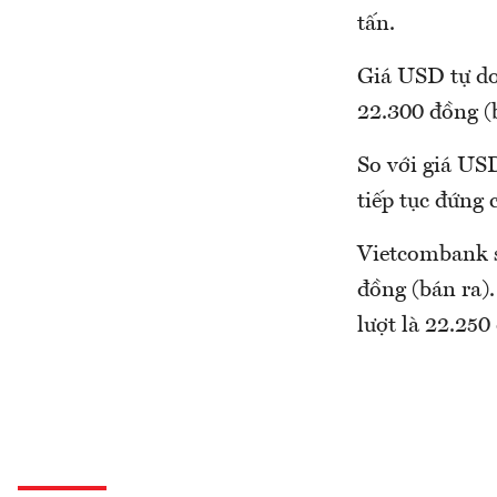
tấn.
Giá USD tự do
22.300 đồng (b
So với giá US
tiếp tục đứng 
Vietcombank s
đồng (bán ra)
lượt là 22.250