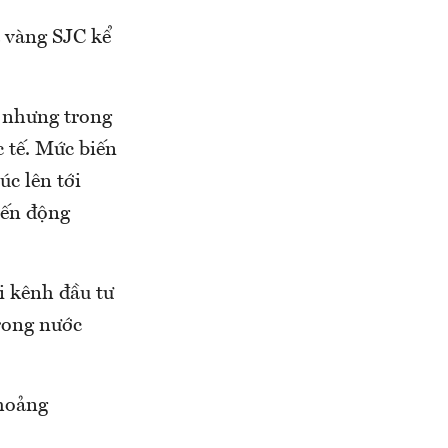
a vàng SJC kể
, nhưng trong
c tế. Mức biến
úc lên tới
iến động
i kênh đầu tư
rong nước
khoảng