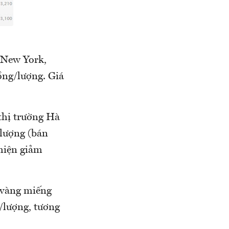
i New York,
ồng/lượng. Giá
thị trường Hà
/lượng (bán
 hiện giảm
 vàng miếng
/lượng, tương