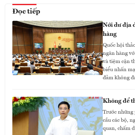
Đọc tiếp
Nới dư địa 
hàng
Quốc hội thảo 
ngân hàng với
và tiệm cận t
biểu nhấn mạn
đảm không đá
Không để th
Trước những 
cầu các bộ, n
quan, chấm dứ