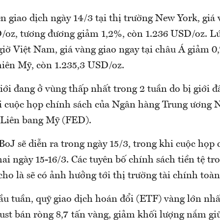
 giao dịch ngày 14/3 tại thị trường New York, giá 
/oz, tương đương giảm 1,2%, còn 1.236 USD/oz. L
giờ Việt Nam, giá vàng giao ngay tại châu Á giảm 
phiên Mỹ, còn 1.235,3 USD/oz.
iới đang ở vùng thấp nhất trong 2 tuần do bị giới đ
i cuộc họp chính sách của Ngân hàng Trung ương 
 Liên bang Mỹ (FED).
oJ sẽ diễn ra trong ngày 15/3, trong khi cuộc họp
hai ngày 15-16/3. Các tuyên bố chính sách tiền tệ tr
ho là sẽ có ảnh hưởng tới thị trường tài chính toàn
u tuần, quỹ giao dịch hoán đổi (ETF) vàng lớn nhất
st bán ròng 8,7 tấn vàng, giảm khối lượng nắm gi