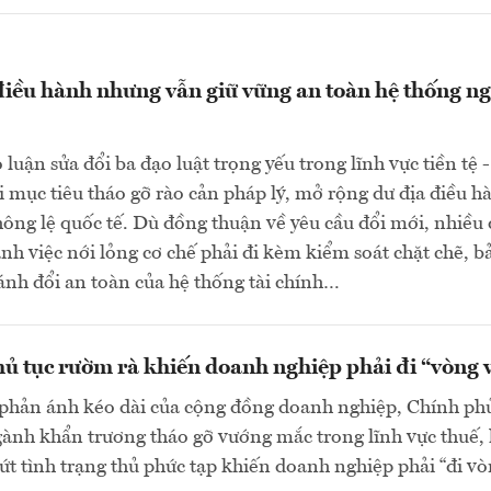
điều hành nhưng vẫn giữ vững an toàn hệ thống n
luận sửa đổi ba đạo luật trọng yếu trong lĩnh vực tiền tệ -
 mục tiêu tháo gỡ rào cản pháp lý, mở rộng dư địa điều h
hông lệ quốc tế. Dù đồng thuận về yêu cầu đổi mới, nhiều 
h việc nới lỏng cơ chế phải đi kèm kiểm soát chặt chẽ, b
nh đổi an toàn của hệ thống tài chính…
ủ tục rườm rà khiến doanh nghiệp phải đi “vòng 
phản ánh kéo dài của cộng đồng doanh nghiệp, Chính ph
gành khẩn trương tháo gỡ vướng mắc trong lĩnh vực thuế, 
t tình trạng thủ phức tạp khiến doanh nghiệp phải “đi v