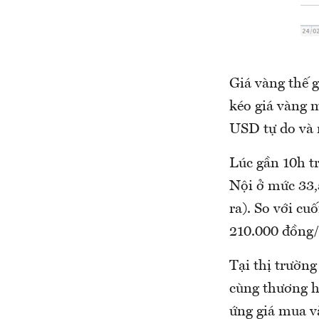
Giá vàng thế g
kéo giá vàng 
USD tự do và 
Lúc gần 10h t
Nội ở mức 33,
ra). So với cu
210.000 đồng/
Tại thị trườn
cùng thương h
ứng giá mua v