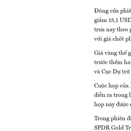
Đóng cửa phiên
giảm 15,1 USD
trưa nay theo 
với giá chốt 
Giá vàng thế g
trước thềm ha
và Cục Dự trữ
Cuộc họp của B
diễn ra trong 
họp này được c
Trong phiên đầ
SPDR Gold Tru