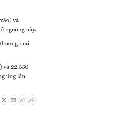
vào) và
 ở ngưỡng này.
 thương mại
) và 22.330
ng ứng lần