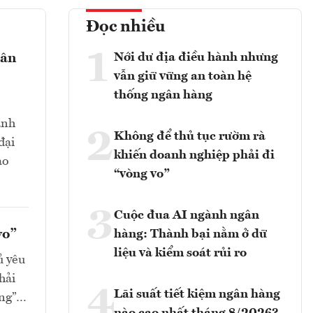
Đọc nhiều
1
Nới dư địa điều hành nhưng
gân
vẫn giữ vững an toàn hệ
thống ngân hàng
ành
2
Không để thủ tục rườm rà
đại
khiến doanh nghiệp phải đi
ảo
“vòng vo”
3
Cuộc đua AI ngành ngân
vo”
hàng: Thành bại nằm ở dữ
liệu và kiểm soát rủi ro
ủ yêu
hải
4
Lãi suất tiết kiệm ngân hàng
òng”…