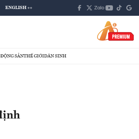
ENGLISH ++
 ĐỘNG SẢN
THẾ GIỚI
DÂN SINH
định