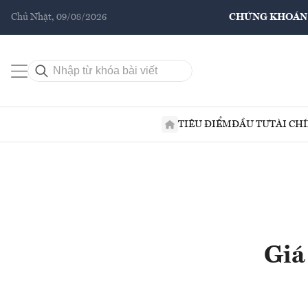
Chủ Nhật, 09/08/2026
CHỨNG KHOÁN
TIÊU ĐIỂM
ĐẦU TƯ
TÀI CH
Giá