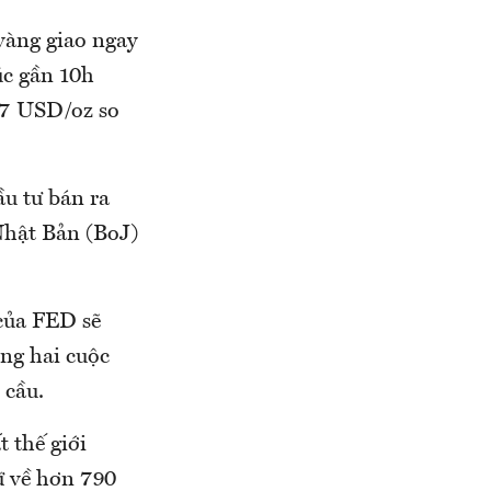
vàng giao ngay
úc gần 10h
0,7 USD/oz so
ầu tư bán ra
Nhật Bản (BoJ)
 của FED sẽ
ong hai cuộc
 cầu.
 thế giới
ữ về hơn 790