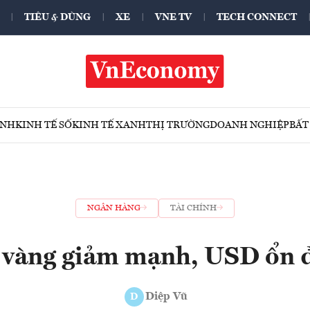
TIÊU & DÙNG
XE
VNE TV
TECH CONNECT
ÍNH
KINH TẾ SỐ
KINH TẾ XANH
THỊ TRƯỜNG
DOANH NGHIỆP
BẤT
NGÂN HÀNG
TÀI CHÍNH
 vàng giảm mạnh, USD ổn 
Diệp Vũ
D