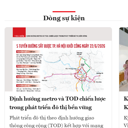
Dòng sự kiện
Định hướng metro và TOD chiến lược
K
trong phát triển đô thị bền vững
K
Phát triển đô thị theo định hướng giao
K
thông công cộng (TOD) kết hợp với mạng
V