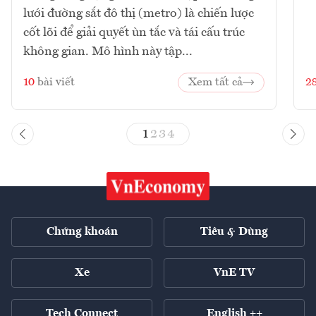
lưới đường sắt đô thị (metro) là chiến lược
cốt lõi để giải quyết ùn tắc và tái cấu trúc
không gian. Mô hình này tập...
10
bài viết
Xem tất cả
2
1
2
3
4
Chứng khoán
Tiêu & Dùng
Xe
VnE TV
Tech Connect
English ++