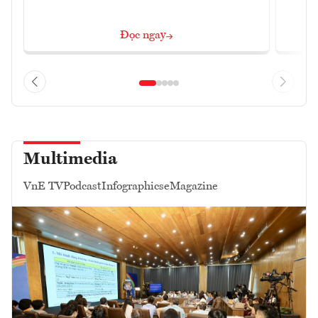
Đọc ngay
Multimedia
VnE TV
Podcast
Infographics
eMagazine