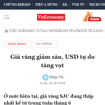
CHỨNG KHOÁN
TIÊU & DÙNG
XE
VNE TV
TECH CO
TIÊU ĐIỂM
ĐẦU TƯ
TÀI CHÍNH
KINH TẾ SỐ
KINH TẾ XANH
NGÂN HÀNG
TÀI CHÍNH
Giá vàng giảm sâu, USD tự do
tăng vọt
Diệp Vũ
D
11:56, 31/10/2014
Ở mức hiện tại, giá vàng SJC đang thấp
nhất kể từ trung tuần tháng 6