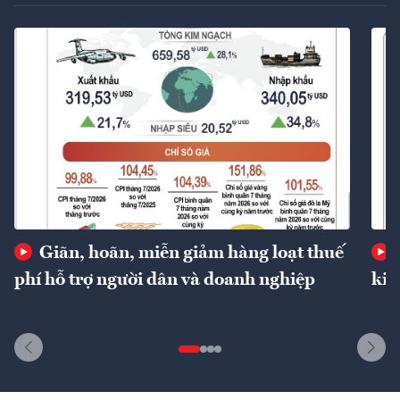
Giãn, hoãn, miễn giảm hàng loạt thuế
phí hỗ trợ người dân và doanh nghiệp
kin