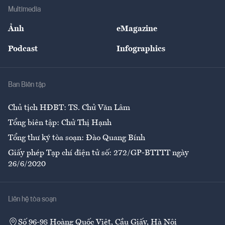
Địa phương
Thị trường
Bảo hiểm
Multimedia
Sự kiện
Nhân lực
Ảnh
eMagazine
Đẹp +
An sinh
Podcast
Infographics
Giải trí
Y tế
Nhà
Ban Biên tập
Ẩm thực
Chủ tịch HĐBT: TS. Chử Văn Lâm
Tổng biên tập: Chử Thị Hạnh
Tổng thư ký tòa soạn: Đào Quang Bính
Giấy phép Tạp chí điện tử số: 272/GP-BTTTT ngày
26/6/2020
Liên hệ tòa soạn
Số 96-98 Hoàng Quốc Việt, Cầu Giấy, Hà Nội