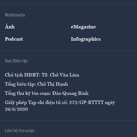
Hạ tầng
Sức khỏe
Khung pháp lý
Doanh nghiệp
Địa phương
Thị trường
Bảo hiểm
Multimedia
Sự kiện
Nhân lực
Ảnh
eMagazine
Đẹp +
An sinh
Podcast
Infographics
Giải trí
Y tế
Nhà
Ban Biên tập
Ẩm thực
Chủ tịch HĐBT: TS. Chử Văn Lâm
Tổng biên tập: Chử Thị Hạnh
Tổng thư ký tòa soạn: Đào Quang Bính
Giấy phép Tạp chí điện tử số: 272/GP-BTTTT ngày
26/6/2020
Liên hệ tòa soạn