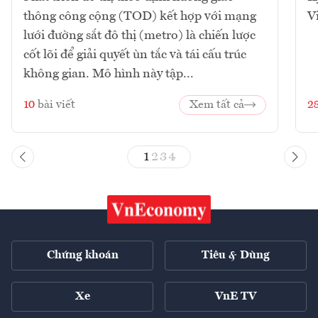
thông công cộng (TOD) kết hợp với mạng
V
lưới đường sắt đô thị (metro) là chiến lược
cốt lõi để giải quyết ùn tắc và tái cấu trúc
không gian. Mô hình này tập...
10
bài viết
Xem tất cả
2
1
2
3
4
Chứng khoán
Tiêu & Dùng
Xe
VnE TV