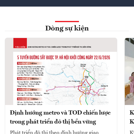
Dòng sự kiện
Định hướng metro và TOD chiến lược
K
trong phát triển đô thị bền vững
K
Phát triển đô thị theo định hướng giao
K