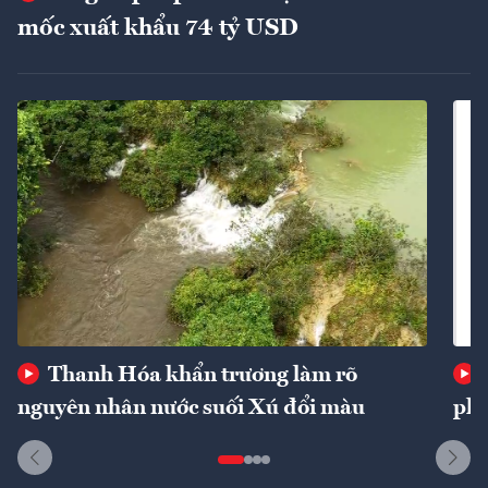
mốc xuất khẩu 74 tỷ USD
Thanh Hóa khẩn trương làm rõ
nguyên nhân nước suối Xú đổi màu
phí