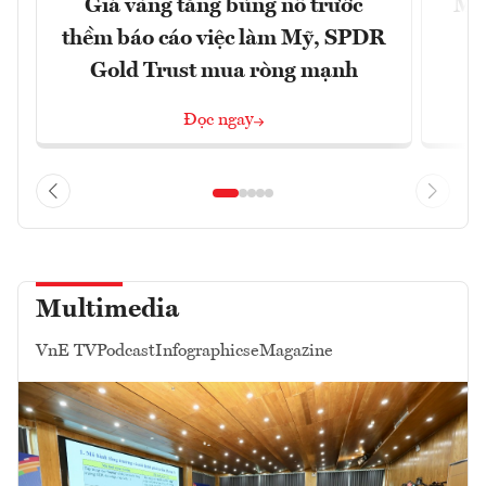
Giá vàng tăng bùng nổ trước
Mỹ 
thềm báo cáo việc làm Mỹ, SPDR
Gold Trust mua ròng mạnh
Đọc ngay
Multimedia
VnE TV
Podcast
Infographics
eMagazine