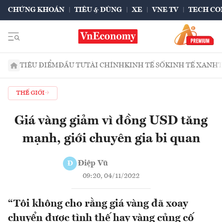
CHỨNG KHOÁN
TIÊU & DÙNG
XE
VNE TV
TECH CO
TIÊU ĐIỂM
ĐẦU TƯ
TÀI CHÍNH
KINH TẾ SỐ
KINH TẾ XANH
THẾ GIỚI
Giá vàng giảm vì đồng USD tăng
mạnh, giới chuyên gia bi quan
Điệp Vũ
Đ
09:20, 04/11/2022
“Tôi không cho rằng giá vàng đã xoay
chuyển được tình thế hay vàng củng cố