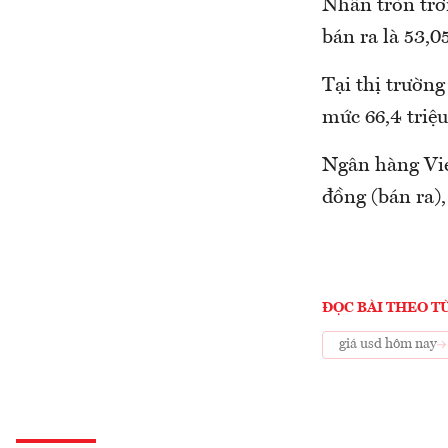
Nhẫn tròn trơ
bán ra là 53,0
Tại thị trườn
mức 66,4 triệu
Ngân hàng Vi
đồng (bán ra),
ĐỌC BÀI THEO T
giá usd hôm nay