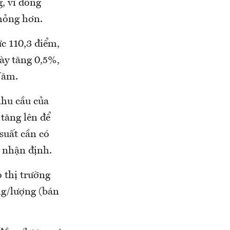
, vì đồng
mỏng hơn.
c 110,3 điểm,
ày tăng 0,5%,
Năm.
nhu cầu của
 tăng lên để
suất cần có
 nhận định.
 thị trường
ng/lượng (bán