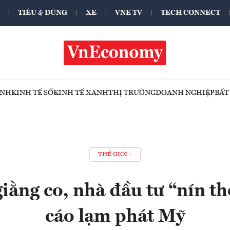
TIÊU & DÙNG
XE
VNE TV
TECH CONNECT
ÍNH
KINH TẾ SỐ
KINH TẾ XANH
THỊ TRƯỜNG
DOANH NGHIỆP
BẤT
THẾ GIỚI
iằng co, nhà đầu tư “nín t
cáo lạm phát Mỹ