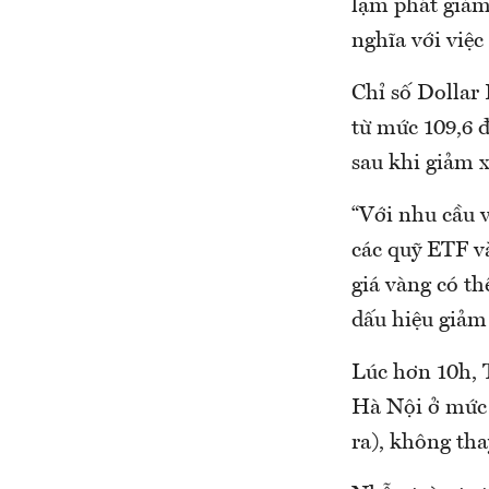
lạm phát giảm
nghĩa với việ
Chỉ số Dollar
từ mức 109,6 
sau khi giảm 
“Với nhu cầu 
các quỹ ETF và
giá vàng có th
dấu hiệu giảm
Lúc hơn 10h, 
Hà Nội ở mức 
ra), không tha