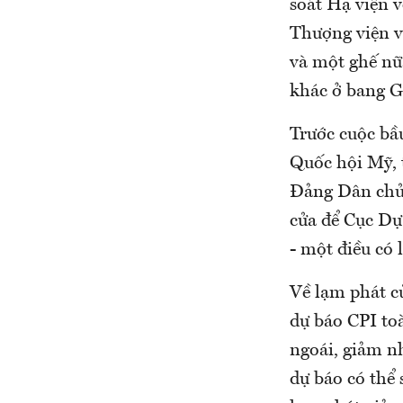
soát Hạ viện 
Thượng viện v
và một ghế nữ
khác ở bang G
Trước cuộc bầ
Quốc hội Mỹ, t
Đảng Dân chủ. 
cửa để Cục Dự 
- một điều có 
Về lạm phát c
dự báo CPI to
ngoái, giảm n
dự báo có thể 