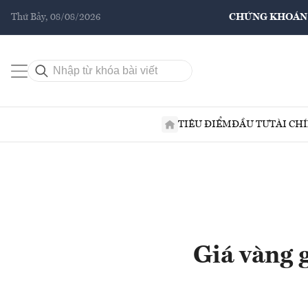
Thứ Bảy, 08/08/2026
CHỨNG KHOÁN
TIÊU ĐIỂM
ĐẦU TƯ
TÀI CH
Giá vàng g