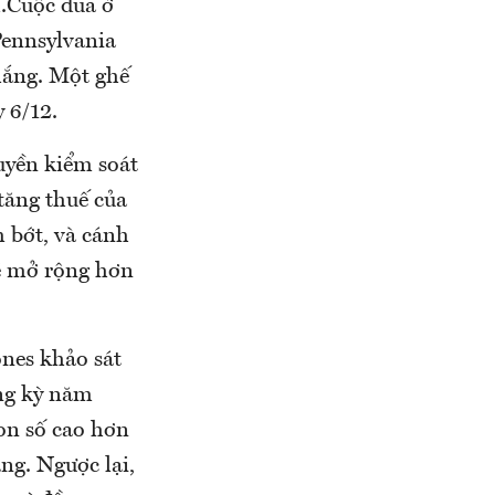
h.Cuộc đua ở
Pennsylvania
hắng. Một ghế
 6/12.
uyền kiểm soát
 tăng thuế của
m bớt, và cánh
sẽ mở rộng hơn
ones khảo sát
ùng kỳ năm
on số cao hơn
àng. Ngược lại,