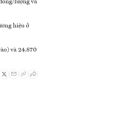
 đồng/lượng và
ương hiệu ở
ào) và 24.870