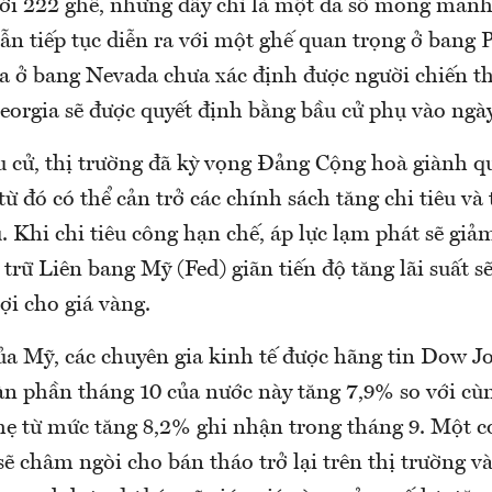
với 222 ghế, nhưng đây chỉ là một đa số mong man
ẫn tiếp tục diễn ra với một ghế quan trọng ở bang 
a ở bang Nevada chưa xác định được người chiến t
eorgia sẽ được quyết định bằng bầu cử phụ vào ngày
u cử, thị trường đã kỳ vọng Đảng Cộng hoà giành q
ừ đó có thể cản trở các chính sách tăng chi tiêu và
Khi chi tiêu công hạn chế, áp lực lạm phát sẽ giả
trữ Liên bang Mỹ (Fed) giãn tiến độ tăng lãi suất 
lợi cho giá vàng.
ủa Mỹ, các chuyên gia kinh tế được hãng tin Dow J
àn phần tháng 10 của nước này tăng 7,9% so với c
hẹ từ mức tăng 8,2% ghi nhận trong tháng 9. Một c
sẽ châm ngòi cho bán tháo trở lại trên thị trường v