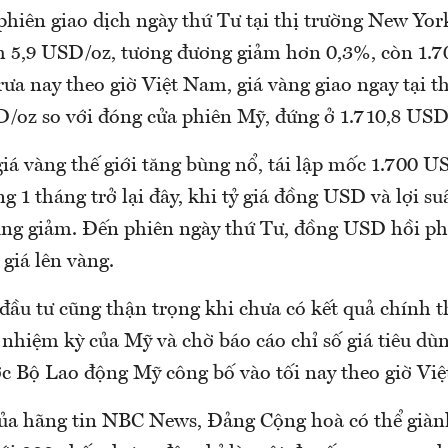
hiên giao dịch ngày thứ Tư tại thị trường New York
m 5,9 USD/oz, tương đương giảm hơn 0,3%, còn 1.
ưa nay theo giờ Việt Nam, giá vàng giao ngay tại t
D/oz so với đóng cửa phiên Mỹ, đứng ở 1.710,8 USD
iá vàng thế giới tăng bùng nổ, tái lập mốc 1.700 U
g 1 tháng trở lại đây, khi tỷ giá đồng USD và lợi suấ
ng giảm. Đến phiên ngày thứ Tư, đồng USD hồi phụ
 giá lên vàng.
đầu tư cũng thận trọng khi chưa có kết quả chính t
 nhiệm kỳ của Mỹ và chờ báo cáo chỉ số giá tiêu dù
ợc Bộ Lao động Mỹ công bố vào tối nay theo giờ Vi
ủa hãng tin NBC News, Đảng Cộng hoà có thể già