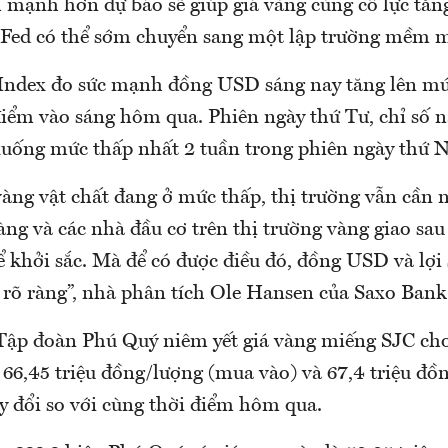
 mạnh hơn dự báo sẽ giúp giá vàng củng cố lực tăng
c Fed có thể sớm chuyển sang một lập trường mềm 
 Index đo sức mạnh đồng USD sáng nay tăng lên mứ
điểm vào sáng hôm qua. Phiên ngày thứ Tư, chỉ số n
xuống mức thấp nhất 2 tuần trong phiên ngày thứ 
vàng vật chất đang ở mức thấp, thị trường vẫn cần 
ng và các nhà đầu cơ trên thị trường vàng giao sau
ể khởi sắc. Mà để có được điều đó, đồng USD và lợi 
 rõ ràng”, nhà phân tích Ole Hansen của Saxo Bank
Tập đoàn Phú Quý niêm yết giá vàng miếng SJC cho
66,45 triệu đồng/lượng (mua vào) và 67,4 triệu đồ
y đổi so với cùng thời điểm hôm qua.