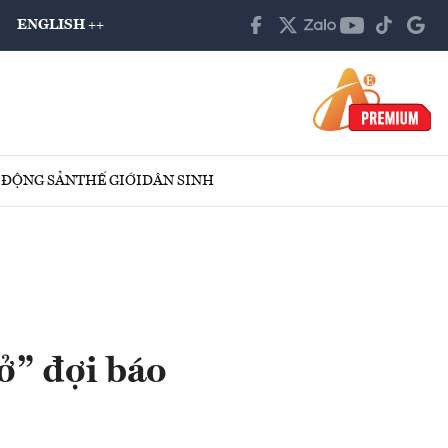
ENGLISH ++
 ĐỘNG SẢN
THẾ GIỚI
DÂN SINH
hở” đợi báo