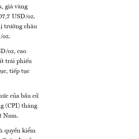
, giá vàng
707,7 USD/oz.
hị trường châu
/oz.
SD/oz, cao
t trái phiếu
c, tiếp tục
hức của bầu cử
ng (CPI) tháng
ệt Nam.
nh quyền kiểm