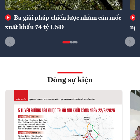
Ba giải pháp chiến lược nhằm cán mốc
xuất khẩu 74 tỷ USD
ngu
Dòng sự kiện