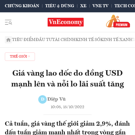
CHỨNG KHOÁN
TIÊU & DÙNG
XE
VNE TV
TECH CO
TIÊU ĐIỂM
ĐẦU TƯ
TÀI CHÍNH
KINH TẾ SỐ
KINH TẾ XANH
THẾ GIỚI
Giá vàng lao dốc do đồng USD
mạnh lên và nỗi lo lãi suất tăng
Điệp Vũ
Đ
10:05, 15/10/2022
Cả tuần, giá vàng thế giới giảm 2,9%, đánh
dấu tuần giảm mạnh nhất trong vòng gần