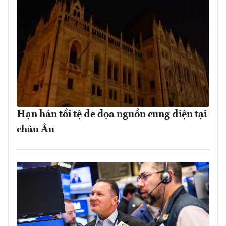
Hạn hán tồi tệ đe dọa nguồn cung điện tại
châu Âu