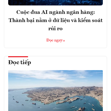
Cuộc đua AI ngành ngân hàng:
Thành bại nằm ở dữ liệu và kiểm soát
rủi ro
Đọc ngay
Đọc tiếp