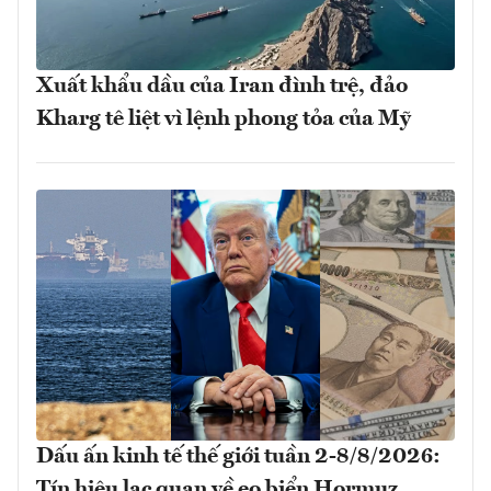
Xuất khẩu dầu của Iran đình trệ, đảo
Kharg tê liệt vì lệnh phong tỏa của Mỹ
Dấu ấn kinh tế thế giới tuần 2-8/8/2026:
Tín hiệu lạc quan về eo biển Hormuz,