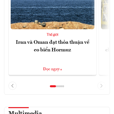
Thế giới
Iran và Oman đạt thỏa thuận về
Cu
eo biển Hormuz
chư
Đọc ngay
Multimedia