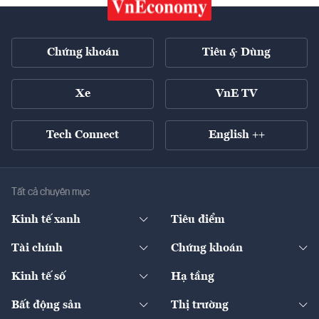
Chứng khoán
Tiêu & Dùng
Xe
VnE TV
Tech Connect
English ++
Tất cả chuyên mục
Kinh tế xanh
Tiêu điểm
Chuyển động xanh
Tài chính
Chứng khoán
Pháp lý
Ngân hàng
Doanh nghiệp niêm yết
Kinh tế số
Hạ tầng
Thương hiệu xanh
Thị trường vốn
Thị trường
Sản phẩm - Thị trường
Bất động sản
Thị trường
Diễn đàn
Thuế
Đầu tư