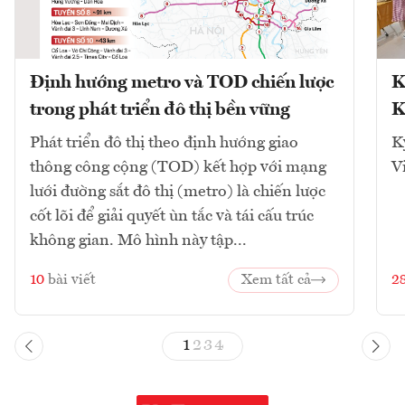
Định hướng metro và TOD chiến lược
K
trong phát triển đô thị bền vững
K
Phát triển đô thị theo định hướng giao
K
thông công cộng (TOD) kết hợp với mạng
V
lưới đường sắt đô thị (metro) là chiến lược
cốt lõi để giải quyết ùn tắc và tái cấu trúc
không gian. Mô hình này tập...
10
bài viết
Xem tất cả
2
1
2
3
4