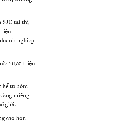
 SJC tại thị
triệu
i doanh nghiệp
ức 36,55 triệu
t kể từ hôm
á vàng miếng
ế giới.
ứng cao hơn