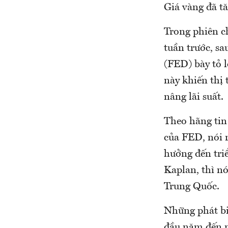
Giá vàng đã t
Trong phiên c
tuần trước, s
(FED) bày tỏ l
này khiến thị
nâng lãi suất.
Theo hãng tin
của FED, nói r
hưởng đến tri
Kaplan, thì n
Trung Quốc.
Những phát biể
đầu năm đến na