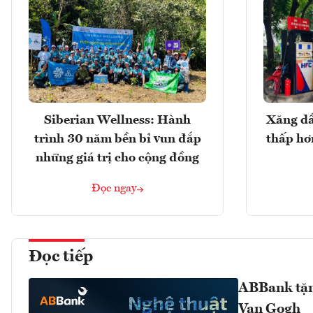
Siberian Wellness: Hành
Xăng dầ
trình 30 năm bền bỉ vun đắp
thấp hơ
những giá trị cho cộng đồng
Đọc ngay
Đọc tiếp
ABBank tặng
Van Gogh