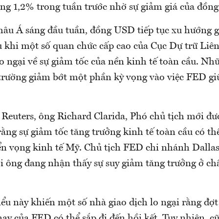
ăng 1,2% trong tuần trước nhờ sự giảm giá của đồn
hâu Á sáng đầu tuần, đồng USD tiếp tục xu hướng g
au khi một số quan chức cấp cao của Cục Dự trữ Liê
o ngại về sự giảm tốc của nền kinh tế toàn cầu. Nh
 trường giảm bớt một phần kỳ vọng vào việc FED gi
 Reuters, ông Richard Clarida, Phó chủ tịch mới đ
ằng sự giảm tốc tăng trưởng kinh tế toàn cầu có th
ển vọng kinh tế Mỹ. Chủ tịch FED chi nhánh Dallas
ói ông đang nhận thấy sự suy giảm tăng trưởng ở ch
u này khiến một số nhà giao dịch lo ngại rằng đợt 
y của FED có thể sắp đi đến hồi kết. Tuy nhiên, c