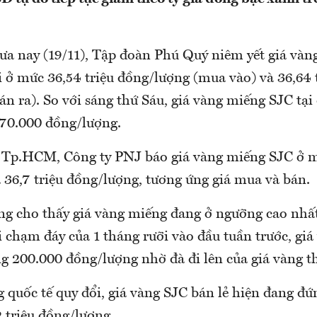
ưa nay (19/11), Tập đoàn Phú Quý niêm yết giá vàng
 ở mức 36,54 triệu đồng/lượng (mua vào) và 36,64 
án ra). So với sáng thứ Sáu, giá vàng miếng SJC tạ
 70.000 đồng/lượng.
g Tp.HCM, Công ty PNJ báo giá vàng miếng SJC ở m
 36,7 triệu đồng/lượng, tương ứng giá mua và bán.
àng cho thấy giá vàng miếng đang ở ngưỡng cao nhấ
i chạm đáy của 1 tháng rưỡi vào đầu tuần trước, gi
g 200.000 đồng/lượng nhờ đà đi lên của giá vàng th
g quốc tế quy đổi, giá vàng SJC bán lẻ hiện đang đ
 triệu đồng/lượng.