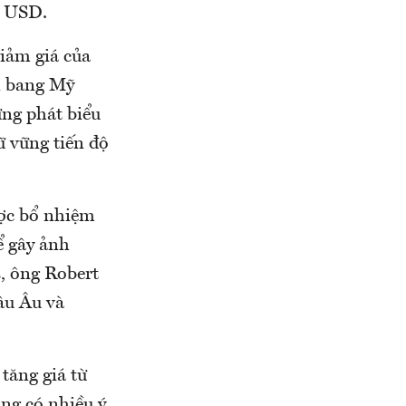
g USD.
iảm giá của
n bang Mỹ
ững phát biểu
ữ vững tiến độ
ược bổ nhiệm
ể gây ảnh
, ông Robert
âu Âu và
tăng giá từ
ũng có nhiều ý