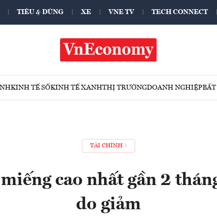
TIÊU & DÙNG
XE
VNE TV
TECH CONNECT
ÍNH
KINH TẾ SỐ
KINH TẾ XANH
THỊ TRƯỜNG
DOANH NGHIỆP
BẤT
TÀI CHÍNH
 miếng cao nhất gần 2 thán
do giảm