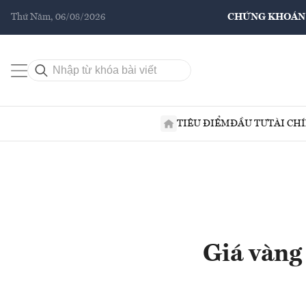
Thứ Năm, 06/08/2026
CHỨNG KHOÁN
TIÊU ĐIỂM
ĐẦU TƯ
TÀI CH
Giá vàng