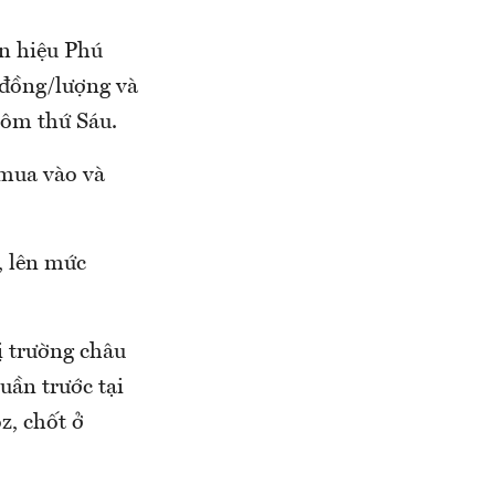
n hiệu Phú
 đồng/lượng và
hôm thứ Sáu.
 mua vào và
, lên mức
ị trường châu
uần trước tại
z, chốt ở