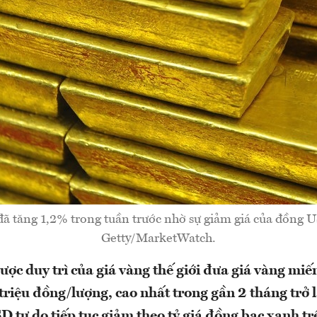
đã tăng 1,2% trong tuần trước nhờ sự giảm giá của đồng 
Getty/MarketWatch.
ược duy trì của giá vàng thế giới đưa giá vàng miế
triệu đồng/lượng, cao nhất trong gần 2 tháng trở 
D tự do tiếp tục giảm theo tỷ giá đồng bạc xanh tr