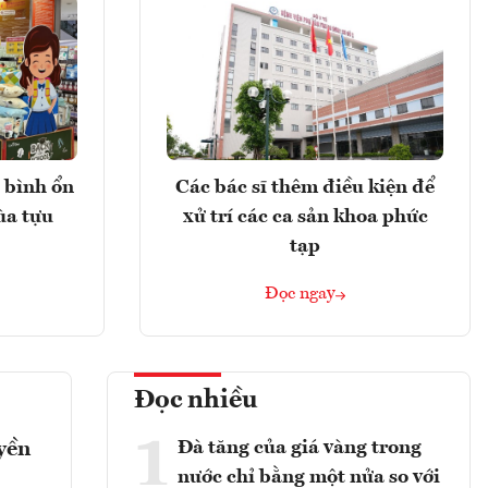
 bình ổn
Các bác sĩ thêm điều kiện để
ùa tựu
xử trí các ca sản khoa phức
tạp
Đọc ngay
Đọc nhiều
1
Đà tăng của giá vàng trong
yền
nước chỉ bằng một nửa so với