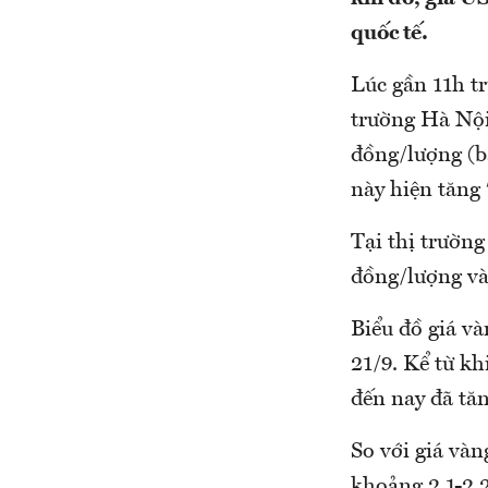
quốc tế.
Lúc gần 11h tr
trường Hà Nội
đồng/lượng (b
này hiện tăng
Tại thị trườn
đồng/lượng và
Biểu đồ giá v
21/9. Kể từ kh
đến nay đã tăn
So với giá vàn
khoảng 2,1-2,2