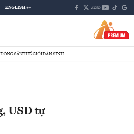
ENGLISH ++
 ĐỘNG SẢN
THẾ GIỚI
DÂN SINH
g, USD tự