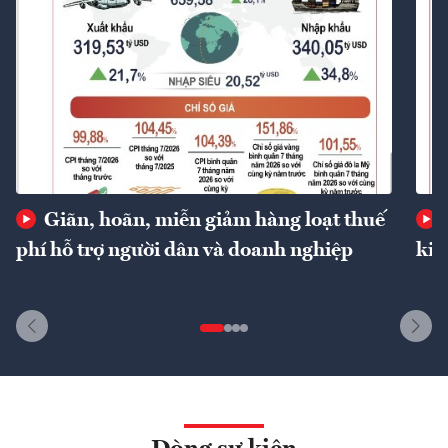
Giãn, hoãn, miễn giảm hàng loạt thuế
phí hỗ trợ người dân và doanh nghiệp
kin