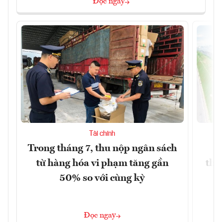
Đọc ngay
Tài chính
Trong tháng 7, thu nộp ngân sách
G
từ hàng hóa vi phạm tăng gần
thá
50% so với cùng kỳ
Đọc ngay