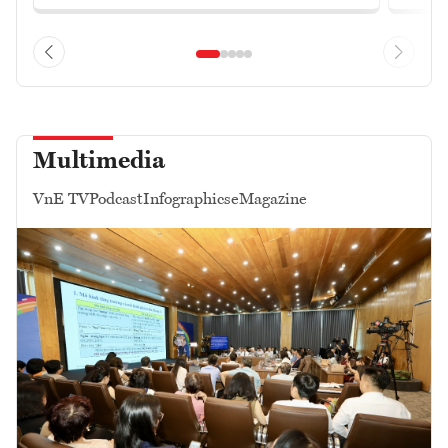
Multimedia
VnE TV
Podcast
Infographics
eMagazine