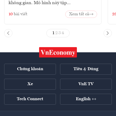
không gian. Mô hình này tập...
10
bài viết
Xem tất cả
2
1
2
3
4
Chứng khoán
Tiêu & Dùng
Xe
VnE TV
Tech Connect
English ++