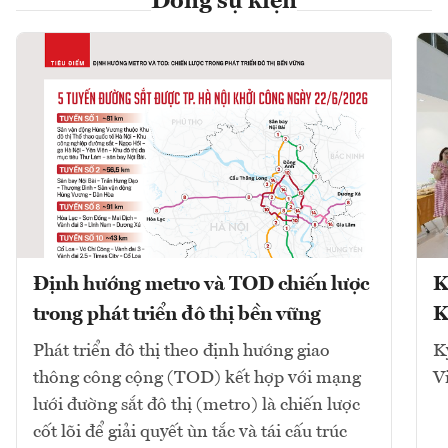
Dòng sự kiện
Định hướng metro và TOD chiến lược
K
trong phát triển đô thị bền vững
K
Phát triển đô thị theo định hướng giao
K
thông công cộng (TOD) kết hợp với mạng
V
lưới đường sắt đô thị (metro) là chiến lược
cốt lõi để giải quyết ùn tắc và tái cấu trúc