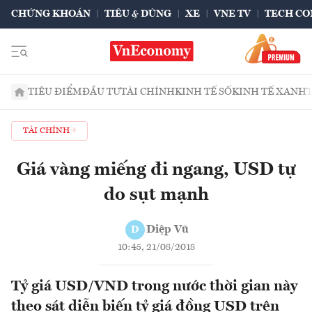
CHỨNG KHOÁN
TIÊU & DÙNG
XE
VNE TV
TECH CO
TIÊU ĐIỂM
ĐẦU TƯ
TÀI CHÍNH
KINH TẾ SỐ
KINH TẾ XANH
TÀI CHÍNH
Giá vàng miếng đi ngang, USD tự
do sụt mạnh
Diệp Vũ
D
10:45, 21/08/2018
Tỷ giá USD/VND trong nước thời gian này
theo sát diễn biến tỷ giá đồng USD trên