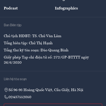
Đẹp +
An sinh
Podcast
Infographics
Giải trí
Y tế
Nhà
Ban Biên tập
Ẩm thực
Chủ tịch HĐBT: TS. Chử Văn Lâm
Tổng biên tập: Chử Thị Hạnh
Tổng thư ký tòa soạn: Đào Quang Bính
Giấy phép Tạp chí điện tử số: 272/GP-BTTTT ngày
26/6/2020
Liên hệ tòa soạn
Số 96-98 Hoàng Quốc Việt, Cầu Giấy, Hà Nội
02437552050