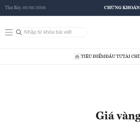
Thứ Bảy, 08/08/2026
CHỨNG KHOÁN
TIÊU ĐIỂM
ĐẦU TƯ
TÀI CH
Giá vàng