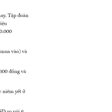
nay. Tập đoàn
iệu
00.000
(mua vào) và
300 đồng và
 niêm yết ở
SD so vói 6