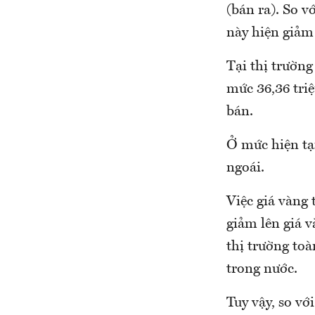
(bán ra). So v
này hiện giảm
Tại thị trườn
mức 36,36 tri
bán.
Ở mức hiện tạ
ngoái.
Việc giá vàng
giảm lên giá 
thị trường to
trong nước.
Tuy vậy, so vớ