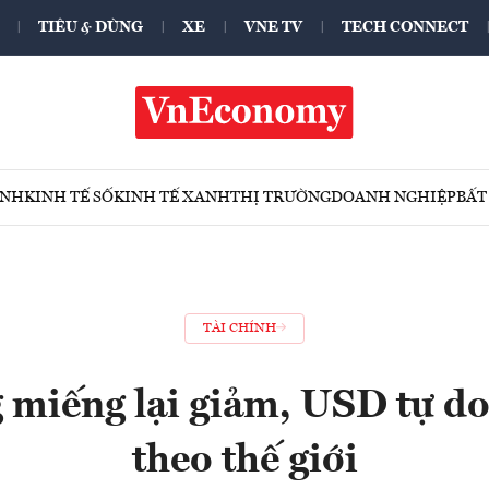
TIÊU & DÙNG
XE
VNE TV
TECH CONNECT
ÍNH
KINH TẾ SỐ
KINH TẾ XANH
THỊ TRƯỜNG
DOANH NGHIỆP
BẤT
TÀI CHÍNH
 miếng lại giảm, USD tự do
theo thế giới