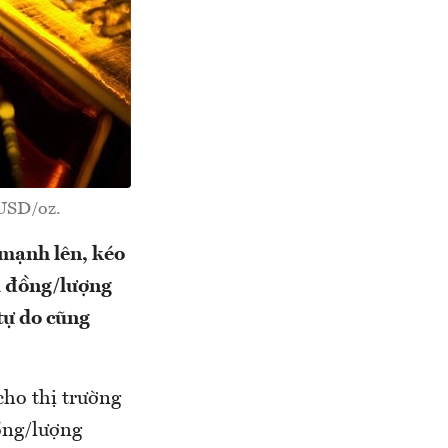
 USD/oz.
 mạnh lên, kéo
u đồng/lượng
tự do cũng
cho thị trường
ồng/lượng