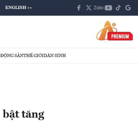
ENGLISH ++
 ĐỘNG SẢN
THẾ GIỚI
DÂN SINH
 bật tăng