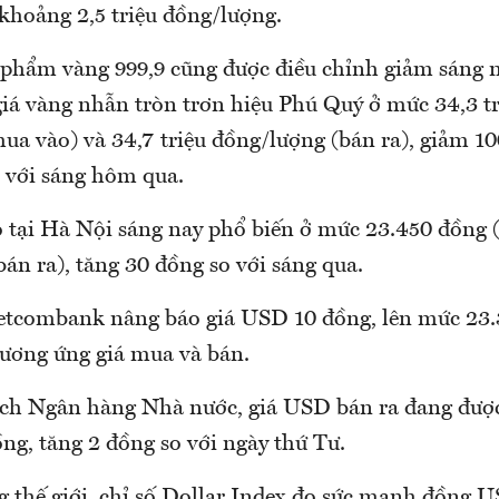
khoảng 2,5 triệu đồng/lượng.
 phẩm vàng 999,9 cũng được điều chỉnh giảm sáng 
iá vàng nhẫn tròn trơn hiệu Phú Quý ở mức 34,3 tr
ua vào) và 34,7 triệu đồng/lượng (bán ra), giảm 1
 với sáng hôm qua.
 tại Hà Nội sáng nay phổ biến ở mức 23.450 đồng 
án ra), tăng 30 đồng so với sáng qua.
tcombank nâng báo giá USD 10 đồng, lên mức 23.
tương ứng giá mua và bán.
ịch Ngân hàng Nhà nước, giá USD bán ra đang được
ng, tăng 2 đồng so với ngày thứ Tư.
g thế giới, chỉ số Dollar Index đo sức mạnh đồng U