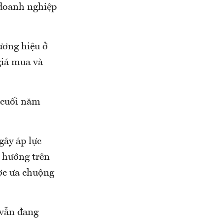
 doanh nghiệp
ương hiệu ở
giá mua và
 cuối năm
gây áp lực
u hướng trên
ược ưa chuộng
n vẫn đang