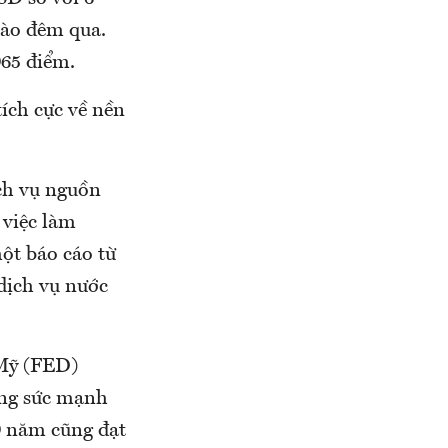
vào đêm qua.
065 điểm.
ích cực về nền
ịch vụ nguồn
 việc làm
ột báo cáo từ
dịch vụ nước
 Mỹ (FED)
ăng sức mạnh
0 năm cũng đạt