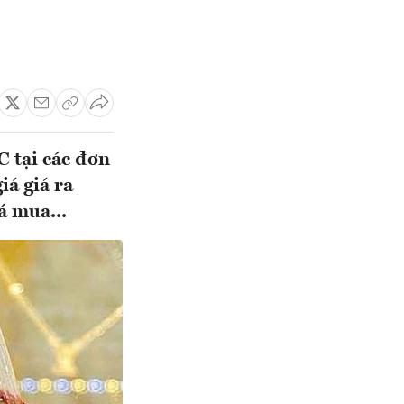
C tại các đơn
á giá ra
á mua...