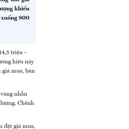
lượng khiến
p xuống 800
4,5 triệu –
hương hiệu này
h giá mua, bán
o vàng nhẫn
g/lượng. Chênh
m đặt giá mua,