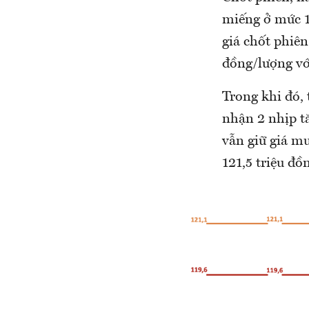
miếng ở mức 11
giá chốt phiê
đồng/lượng vớ
Trong khi đó,
nhận 2 nhịp t
vẫn giữ giá m
121,5 triệu đồ