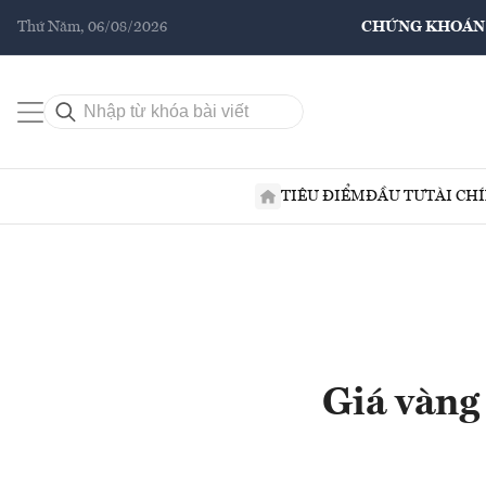
Thứ Năm, 06/08/2026
CHỨNG KHOÁN
TIÊU ĐIỂM
ĐẦU TƯ
TÀI CH
Giá vàng