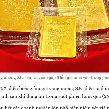
g miếng SJC bán ra giảm gấp 6 lần giá mua vào trong ph
/7, diễn biến giảm giá vàng miếng SJC diễn ra đồng
oanh sau khi đứng im trong suốt phiên hôm qua (25
ầu hết các doanh nghiệp lớn phổ biến niêm yết giá