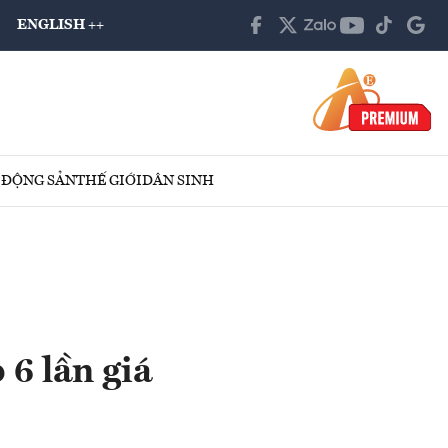
ENGLISH ++
 ĐỘNG SẢN
THẾ GIỚI
DÂN SINH
6 lần giá