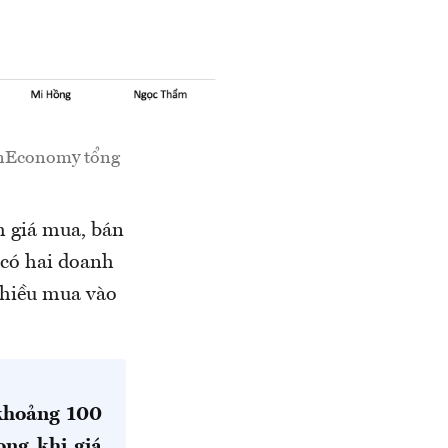
 VnEconomy tổng
m giá mua, bán
 có hai doanh
chiều mua vào
 khoảng 100
ong khi giá