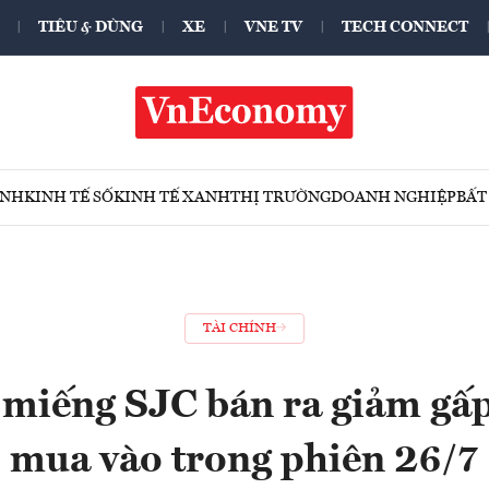
TIÊU & DÙNG
XE
VNE TV
TECH CONNECT
ÍNH
KINH TẾ SỐ
KINH TẾ XANH
THỊ TRƯỜNG
DOANH NGHIỆP
BẤT
TÀI CHÍNH
 miếng SJC bán ra giảm gấp 
mua vào trong phiên 26/7