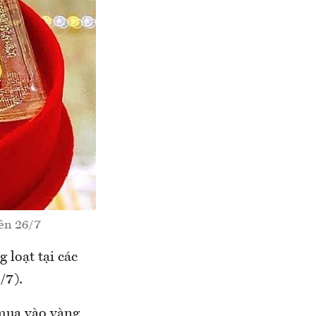
iên 26/7
 loạt tại các
/7).
 mua vào vàng