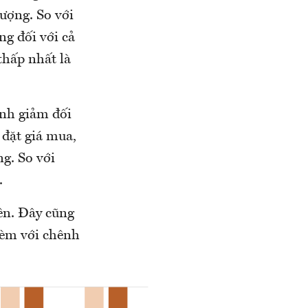
ượng. So với
g đối với cả
thấp nhất là
ỉnh giảm đối
 đặt giá mua,
ng. So với
.
rên. Đây cũng
kèm với chênh